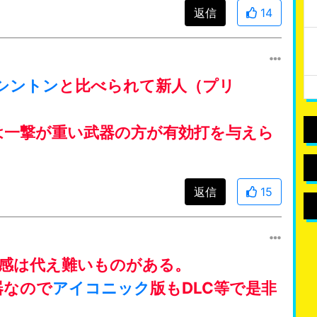
返信
14
シントン
と比べられて新人（プリ
は一撃が重い武器の方が有効打を与えら
返信
15
快感は代え難いものがある。
器なので
アイコニック
版もDLC等で是非