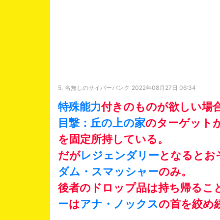
5.
名無しのサイバーパンク
2022年08月27日 06:34
特殊能力
付きのものが欲しい場
目撃：丘の上の家
のターゲットが
を固定所持している。
だが
レジェンダリー
となるとお
ダム・スマッシャー
のみ。
後者のドロップ品は持ち帰るこ
ー
は
アナ・ノックス
の首を絞め