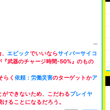
合、
エピック
でいいなら
サイバーサイコ
『武器のチャージ時間-50%』のもの
そらく
依頼：労働災害
のターゲットか
ア
とができないため、こだわる
プレイヤ
続けることになるだろう。