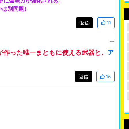
更に爆発力が強化される。
かは別問題）
返信
11
が作った唯一まともに使える武器と、
ア
返信
15