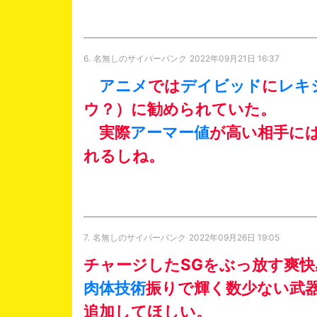
6.
名無しのサイバーパンク
2022年09月21日 16:37
アニメ
では
デイビッド
に
レキ
ウ？）に勧められていた。
実際
アーマー値
が高い相手に
れるしね。
7.
名無しのサイバーパンク
2022年09月26日 19:05
チャージしたSGをぶっ放す爽
肉体
技術
振りで輝く数少ない武
追加してほしい。