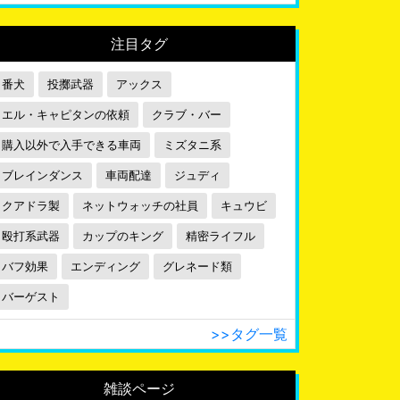
注目タグ
番犬
投擲武器
アックス
エル・キャピタンの依頼
クラブ・バー
購入以外で入手できる車両
ミズタニ系
ブレインダンス
車両配達
ジュディ
クアドラ製
ネットウォッチの社員
キュウビ
殴打系武器
カップのキング
精密ライフル
バフ効果
エンディング
グレネード類
バーゲスト
>>タグ一覧
雑談ページ