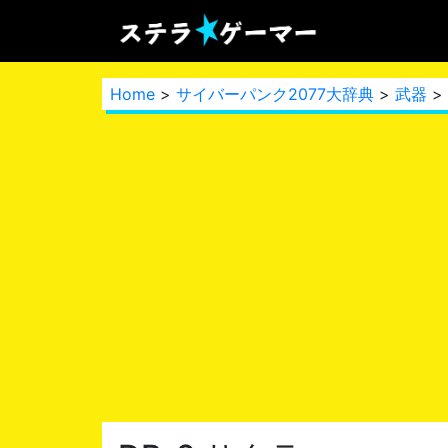
Home
>
サイバーパンク2077大辞典
>
武器
>