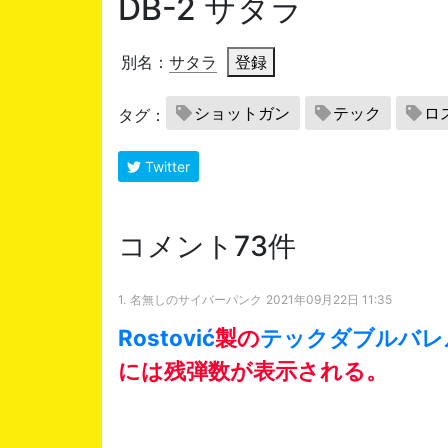
DB-2 サタラ
別名：
サタラ
登録
ショットガン
テック
ロ
タグ：
Twitter
コメント73件
1.
名無しのサイバーパンク
2021年09月22日 11:35
Rostović
製の
テック
ダブルバレ
には残弾数が表示される。