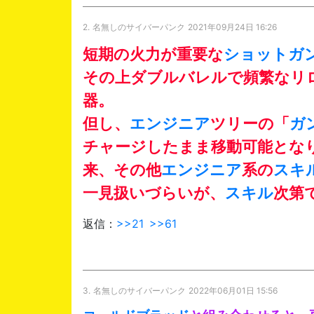
2.
名無しのサイバーパンク
2021年09月24日 16:26
短期の火力が重要な
ショットガ
その上ダブルバレルで頻繁なリ
器。
但し、
エンジニア
ツリーの「
ガ
チャージしたまま移動可能とな
来、その他
エンジニア
系の
スキ
一見扱いづらいが、
スキル
次第
返信：
>>21
>>61
3.
名無しのサイバーパンク
2022年06月01日 15:56