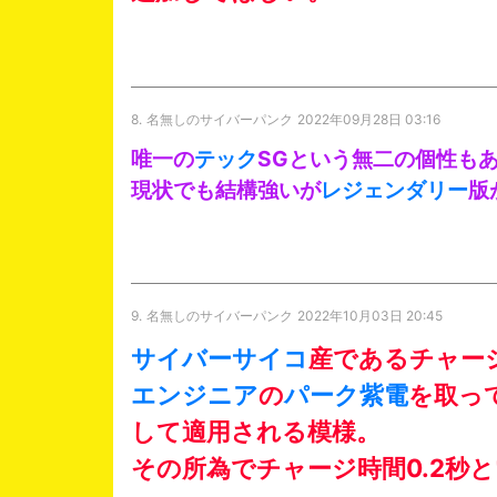
8.
名無しのサイバーパンク
2022年09月28日 03:16
唯一の
テック
SGという無二の個性も
現状でも結構強いが
レジェンダリー
版
9.
名無しのサイバーパンク
2022年10月03日 20:45
サイバーサイコ
産であるチャージ
エンジニア
の
パーク
紫電
を取っ
して適用される模様。
その所為でチャージ時間0.2秒