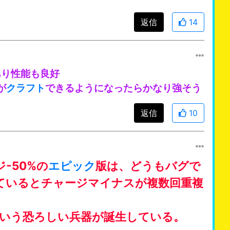
返信
14
あり性能も良好
が
クラフト
できるようになったらかなり強そう
返信
10
-50%の
エピック
版は、どうもバグで
ているとチャージマイナスが複数回重複
という恐ろしい兵器が誕生している。