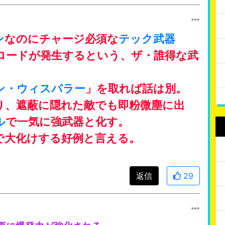
ン
なのにチャージ必須な
テック武器
ロードが発生するという、ザ・誰得な武
ン・ウィスパラー
」を取れば話は別。
り、遮蔽に隠れた敵でも即粉微塵に出
ル
で一気に強武器と化す。
で大化けする好例と言える。
返信
29