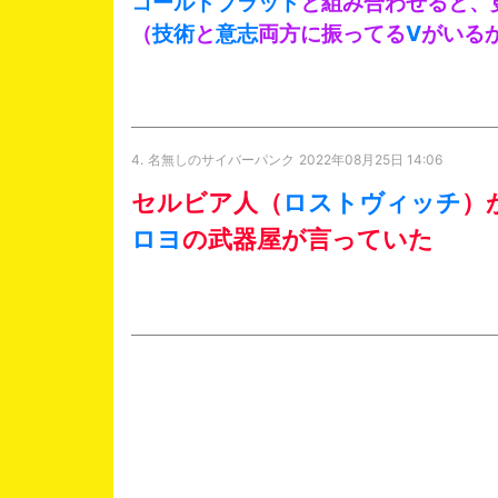
コールドブラッド
と組み合わせると、
（
技術
と
意志
両方に振ってる
V
がいる
4.
名無しのサイバーパンク
2022年08月25日 14:06
セルビア人（
ロストヴィッチ
）
ロヨ
の武器屋が言っていた