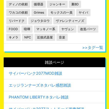
ディノの依頼
循環器
ジャンキー
裏BD
ワカコの依頼
Grimes
モックスの一員
ヤイバ
リパードク
ジョウタロウ
ヴァレンティーノズ
FOOD
喧嘩
マッキノー系
ヤヴェン
改造パーツ
キメラ
NPC
近接武器屋
音楽
>>タグ一覧
雑談ページ
サイバーパンク2077MOD雑談
エッジランナーズネタバレ感想雑談
PHANTOM LIBERTYネタバレ雑談
サイバーパンク2077フォトモード画像雑談