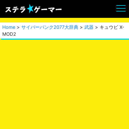
Home
>
サイバーパンク2077大辞典
>
武器
> キュウビ X-
MOD2