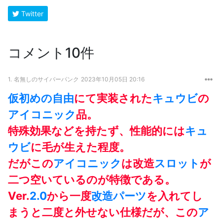
Twitter
コメント10件
1.
名無しのサイバーパンク
2023年10月05日 20:16
仮初めの自由
にて実装された
キュウビ
の
アイコニック
品。
特殊効果などを持たず、性能的には
キュ
ウビ
に毛が生えた程度。
だがこの
アイコニック
は改造
スロット
が
二つ空いているのが特徴である。
Ver.
2.0
から一度
改造パーツ
を入れてし
まうと二度と外せない仕様だが、この
ア