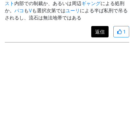
スト
内部での制裁か、あるいは周辺
ギャング
による処刑
か。
パコ
も
V
も選択次第では
ユーリ
による半ば私刑で吊る
されるし、流石は無法地帯ではある
返信
1