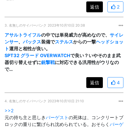
返信
2
3.
名無しのサイバーパンク
2023年10月10日 20:38
アサルトライフル
の中では単発威力が高めなので、
サイレ
ンサー
、
パックス
装備で
ステルス
からの一撃
ヘッドショッ
ト
運用と相性が良い。
SPT32 グラード OVERWATCH
で良い？いやそのまま武
器切り替えせずに
銃撃戦
に対応できる汎用性がウリなの
で…
返信
4
4.
名無しのサイバーパンク
2023年10月10日 21:10
>>2
元の持ち主と思しき
バーゲスト
の死体は、コンクリートブ
ロックの重りに繋げられ沈められている。おそらく
バーゲ