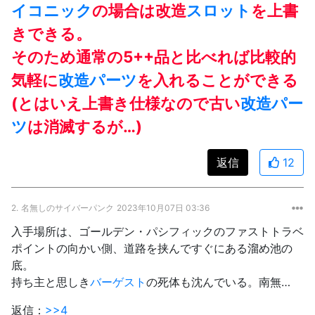
イコニック
の場合は改造
スロット
を上書
きできる。
そのため通常の5++品と比べれば比較的
気軽に
改造パーツ
を入れることができる
(とはいえ上書き仕様なので古い
改造パー
ツ
は消滅するが…)
返信
12
2.
名無しのサイバーパンク
2023年10月07日 03:36
入手場所は、ゴールデン・パシフィックのファストトラベ
ポイントの向かい側、道路を挟んですぐにある溜め池の
底。
持ち主と思しき
バーゲスト
の死体も沈んでいる。南無…
返信：
>>4