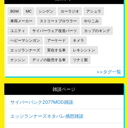
BGM
MC
シンゲン
カーラジオ
アシュラ
車両メーカー
ストリートブロウラー
やりこみ
ユニティ
サイバーウェア改造パーツ
カップのキング
ヘビーマシンガン
アーケード
キメラ
エッジランナーズ
実在する車
レキシントン
ケンシン
ディノの販売する車
ツナミ製
>>タグ一覧
雑談ページ
サイバーパンク2077MOD雑談
エッジランナーズネタバレ感想雑談