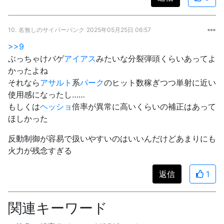
10.
名無しのサイバーパンク
2025年05月25日 06:57
>>9
ぶっちゃけバゲ
アイアス
みたいな分裂弾頭くらいあってよ
かったよね
それなら
アサルト
系
パーク
のヒット数稼ぎつつ単射に近い
使用感になったし……
もしくは
ヘッショ
倍率が異常に高いくらいの補正はあって
ほしかった
反動制御が容易で扱いやすいのはいいんだけどあまりにも
火力が残念すぎる
返信
1
関連キーワード