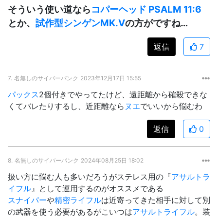
そういう使い道なら
コパーヘッド PSALM 11:6
とか、
試作型シンゲンMK.V
の方がですね…
返信
7
7.
名無しのサイバーパンク
2023年12月17日 15:55
パックス
2個付きでやってたけど、遠距離から確殺できな
くてバレたりするし、近距離なら
ヌエ
でいいから悩むわ
返信
0
8.
名無しのサイバーパンク
2024年08月25日 18:02
扱い方に悩む人も多いだろうがステレス用の『
アサルトラ
イフル
』として運用するのがオススメである
スナイパー
や
精密ライフル
は近寄ってきた相手に対して別
の武器を使う必要があるがこいつは
アサルトライフル
。装