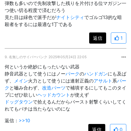
弾数も多いので先制攻撃した残りを片付ける位マガジン一
つ使い切る程度で済むだろう
見た目は緑色で派手だが
ナイトシティ
でゴルゴ13的な暗
殺者をするには最適な1丁である
返信
1
9.
名無しのサイバーパンク
2025年05月24日 22:05
何というか絶妙にもったいない武器
静音武器として使うにはノー
パーク
の
ハンドガン
にも及ば
ず、
メイン
火力として使うには連射正義の
アサルト
系
パー
ク
と嚙み合わず、
改造パーツ
で補填するにしてもこのタイ
プにぜひ欲しい
ヘッドカウント
が使えず
ドッグタウン
で拾えるんだからバースト射撃くらいしてく
れてもバチは当たらないのにな
返信：
>>10
返信
0