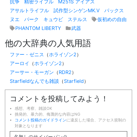
抗争
精密ライフル
M251S アイアス
アサルトライフル
試作型シンゲンMK.V
パックス
ヌエ
パーク
キュウビ
ステルス
仮初めの自由
PHANTOM LIBERTY
武器
他の大辞典の人気用語
ファー・ゼニス
（
ホライゾン2
）
アーロイ
（
ホライゾン2
）
アーサー・モーガン
（
RDR2
）
Starfieldなんでも雑談
（
Starfield
）
コメントを投稿してみよう！
感想、考察、雑談OK
挑発的、暴力的、侮蔑的な内容はNG
コメント投稿のガイドライン
に違反した場合、アクセス規制の
対象となります