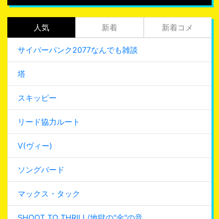
人気
新着
新着コメ
サイバーパンク2077なんでも雑談
塔
スキッピー
リード協力ルート
V(ヴィー)
ソングバード
マックス・タック
SHOOT TO THRILL/地獄の"金"の音