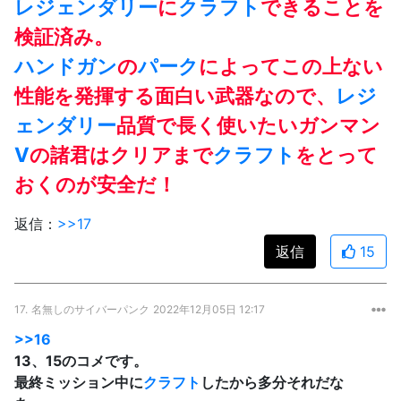
レジェンダリー
に
クラフト
できることを
検証済み。
ハンドガン
の
パーク
によってこの上ない
性能を発揮する面白い武器なので、
レジ
ェンダリー
品質で長く使いたいガンマン
V
の諸君はクリアまで
クラフト
をとって
おくのが安全だ！
返信：
>>17
返信
15
17.
名無しのサイバーパンク
2022年12月05日 12:17
>>16
13、15のコメです。
最終ミッション中に
クラフト
したから多分それだな