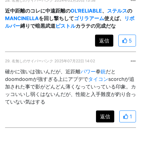
28.
名無しのサイバーパンク
2024年02月20日 13:58
近中距離のコレに中遠距離の
OL'RELIABLE
、
ステルス
の
MANCINELLA
を回し撃ちして
ゴリラアーム
使えば、
リボ
ルバー
縛りで暗黒武道
ピストル
カラテの完成だな
返信
5
29.
名無しのサイバーパンク
2025年07月22日 14:02
確かに強いは強いんだが、近距離
パワー
拳
銃
だと
doomdoomが強すぎる上にアプデで
タイコン
scorchが追
加された事で影がどんどん薄くなっていっている印象。カ
ッコいいし弱くはないんだが、性能と入手難度が釣り合っ
ていない気はする
返信
1