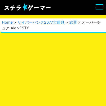
Home
>
サイバーパンク2077大辞典
>
武器
> オーバーチ
ュア AMNESTY