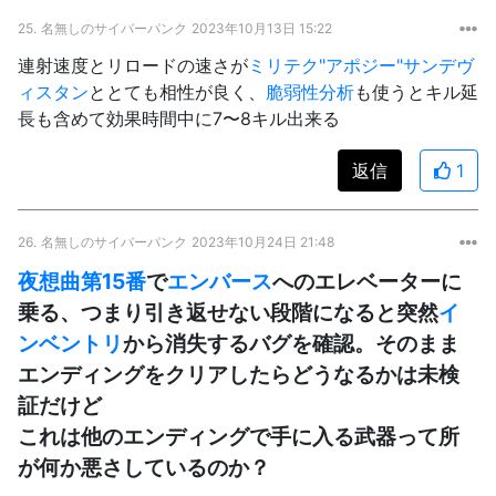
25.
名無しのサイバーパンク
2023年10月13日 15:22
連射速度とリロードの速さが
ミリテク"アポジー"サンデヴ
ィスタン
ととても相性が良く、
脆弱性分析
も使うとキル延
長も含めて効果時間中に7〜8キル出来る
返信
1
26.
名無しのサイバーパンク
2023年10月24日 21:48
夜想曲第15番
で
エンバース
へのエレベーターに
乗る、つまり引き返せない段階になると突然
イ
ンベントリ
から消失するバグを確認。そのまま
エンディングをクリアしたらどうなるかは未検
証だけど
これは他のエンディングで手に入る武器って所
が何か悪さしているのか？