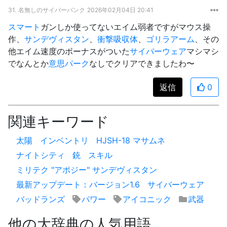
31.
名無しのサイバーパンク
2026年02月04日 20:41
スマート
ガンしか使ってないエイム弱者ですがマウス操
作、
サンデヴィスタン
、
衝撃吸収体
、
ゴリラアーム
、その
他エイム速度のボーナスがついた
サイバーウェア
マシマシ
でなんとか
意思
パーク
なしでクリアできましたわ〜
返信
0
関連キーワード
太陽
インベントリ
HJSH-18 マサムネ
ナイトシティ
銃
スキル
ミリテク "アポジー" サンデヴィスタン
最新アップデート：バージョン1.6
サイバーウェア
バッドランズ
パワー
アイコニック
武器
他の大辞典の人気用語