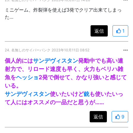
ミニゲーム、炸裂弾を使えば3発でクリア出来てしまっ
た…
返信
1
24.
名無しのサイバーパンク
2023年10月11日 08:52
個人的には
サンデヴィスタン
発動中でも高い連
射力で、リロード速度も早く、火力もベリハ雑
魚を
ヘッショ
2発で倒せて、かなり強いと感じて
いる。
サンデヴィスタン
使いたいけど
銃
も使いたいっ
て人にはオススメの一品だと思うが……
返信
9