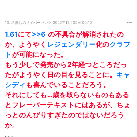
10.
名無しのサイバーパンク
2022年11月09日 00:10
1.61
にて
>>6
の不具合が解消されたの
か、ようやく
レジェンダリー
化の
クラフ
ト
が可能になった。
もう少しで発売から2年経つところだっ
たがようやく日の目を見ることに。
キャ
シディ
も喜んでいることだろう。
それにしても…歳を取らないものもある
とフレーバーテキストにはあるが、ちょ
っとのんびりすぎたのではないだろう
か。