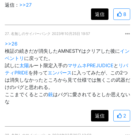
返信：
>>27
返信
8
27.
名無しのサイバーパンク
2023年10月25日 19:57
>>26
検証の続きだが消失したAMNESTYはクリアした後に
イン
ベントリ
に戻ってた。
試しに
太陽
ルート限定入手の
マサムネ
PREJUDICE
と
リバ
ティ
PRIDE
を持って
エンバース
に入ってみたが、この2つ
は消失しなかったところから見て仕様では無くこの武器だ
けのバグと思われる。
ここまでくるとこの
銃
はバグに愛されてるとしか思えない
な
返信
2