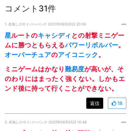
コメント31件
1.
名無しのサイバーパンク
2021年09月20日 20:06
星
ルートの
キャシディ
との射撃ミニゲー
ムに勝つともらえる
パワー
リボルバー
。
オーバーチュア
の
アイコニック
。
ミニゲームはかなり
難易度
が高いが、そ
のわりにはまったく強くない。しかもエ
ンド後に持って行くことができない。
返信
18
2.
名無しのサイバーパンク
2022年06月05日 10:48