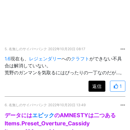
5.
名無しのサイバーパンク
2022年10月20日 08:17
1.6
現在も、
レジェンダリー
への
クラフト
ができない不具
合は解消していない。
荒野のガンマンを気取るにはぴったりの一丁なのだが…。
返信
1
6.
名無しのサイバーパンク
2022年10月20日 13:49
データには
エピック
のAMNESTYは二つある
Items.Preset_Overture_Cassidy