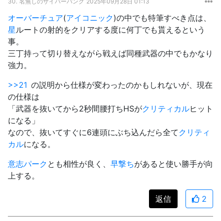
30.
名無しのサイバーパンク
2025年09月28日 01:13
オーバーチュア
(
アイコニック
)の中でも特筆すべき点は、
星
ルートの射的をクリアする度に何丁でも貰えるという
事。
三丁持って切り替えながら戦えば同種武器の中でもかなり
強力。
>>21
の説明から仕様が変わったのかもしれないが、現在
の仕様は
「武器を抜いてから2秒間腰打ちHSが
クリティカル
ヒット
になる」
なので、抜いてすぐに6連頭にぶち込んだら全て
クリティ
カル
になる。
意志
パーク
とも相性が良く、
早撃ち
があると使い勝手が向
上する。
返信
2