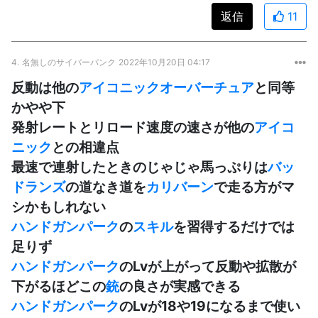
返信
11
4.
名無しのサイバーパンク
2022年10月20日 04:17
反動は他の
アイコニック
オーバーチュア
と同等
かやや下
発射レートとリロード速度の速さが他の
アイコ
ニック
との相違点
最速で連射したときのじゃじゃ馬っぷりは
バッ
ドランズ
の道なき道を
カリバーン
で走る方がマ
シかもしれない
ハンドガン
パーク
の
スキル
を習得するだけでは
足りず
ハンドガン
パーク
のLvが上がって反動や拡散が
下がるほどこの
銃
の良さが実感できる
ハンドガン
パーク
のLvが18や19になるまで使い