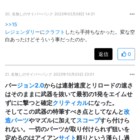
20.
名無しのサイバーパンク
2023年02月08日 14:31
>>15
レジェンダリー
に
クラフト
したら手持ちなかった。変な空
白あったけどそういう事だったのか。
返信
0
21.
名無しのサイバーパンク
2023年10月03日 23:01
バー
ジョン
2.0
からは連射速度とリロードの速さ
はそのままに武器を抜いて最初の1発をエイムせ
ずにに撃つと確定
クリティカル
になった。
そしてこの武器の特筆すべき点としてなんと
改
造パーツ
やマズルに加えて
スコープ
すら付けら
れない。一切のパーツが取り付けられず狙いを
定めるのはアイアン
サイト
頼りという漢らし過