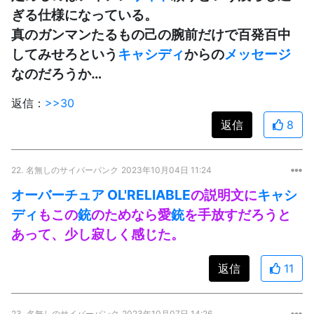
ぎる仕様になっている。
真のガンマンたるもの己の腕前だけで百発百中
してみせろという
キャシディ
からの
メッセージ
なのだろうか…
返信：
>>30
返信
8
22.
名無しのサイバーパンク
2023年10月04日 11:24
オーバーチュア OL'RELIABLE
の説明文に
キャシ
ディ
もこの
銃
のためなら愛
銃
を手放すだろうと
あって、少し寂しく感じた。
返信
11
23.
名無しのサイバーパンク
2023年10月07日 14:26