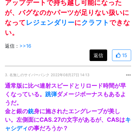
アップデートで持ち越し可能になった
が、バグなのかパーツが足りない扱いに
なって
レジェンダリー
に
クラフト
できな
い。
返信：
>>16
返信
15
3.
名無しのサイバーパンク
2022年08月27日 14:13
通常版に比べ連射スピードとリロード時間が早
くなっている。
跳弾
ダメージボーナスもあるよ
うだ。
金と銀の
銃
身に施されたエングレーブが美し
い。左側面にCAS.27の文字があるが、CASは
キ
ャシディ
の事だろうか？