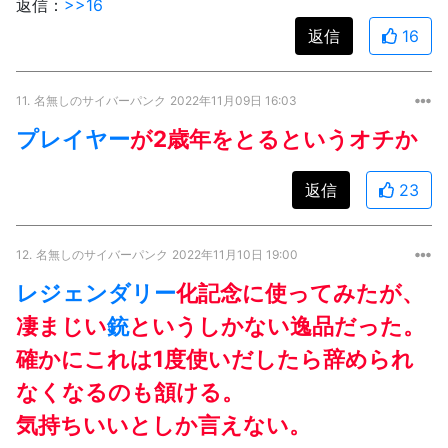
返信：
>>16
返信
16
11.
名無しのサイバーパンク
2022年11月09日 16:03
プレイヤー
が2歳年をとるというオチか
返信
23
12.
名無しのサイバーパンク
2022年11月10日 19:00
レジェンダリー
化記念に使ってみたが、
凄まじい
銃
というしかない逸品だった。
確かにこれは1度使いだしたら辞められ
なくなるのも頷ける。
気持ちいいとしか言えない。