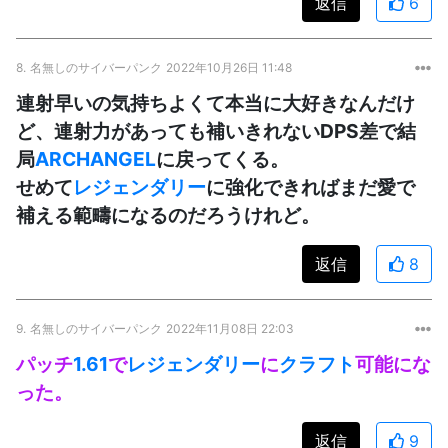
返信
6
8.
名無しのサイバーパンク
2022年10月26日 11:48
連射早いの気持ちよくて本当に大好きなんだけ
ど、連射力があっても補いきれないDPS差で結
局
ARCHANGEL
に戻ってくる。
せめて
レジェンダリー
に強化できればまだ愛で
補える範疇になるのだろうけれど。
返信
8
9.
名無しのサイバーパンク
2022年11月08日 22:03
パッチ
1.61
で
レジェンダリー
に
クラフト
可能にな
った。
返信
9