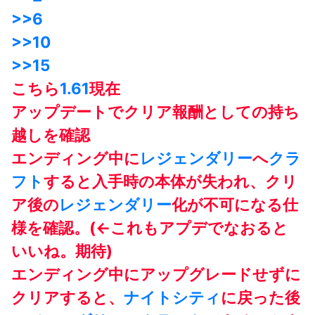
>>6
>>10
>>15
こちら
1.61
現在
アップデートでクリア報酬としての持ち
越しを確認
エンディング中に
レジェンダリー
へ
クラ
フト
すると入手時の本体が失われ、クリ
ア後の
レジェンダリー
化が不可になる仕
様を確認。(←これもアプデでなおると
いいね。期待)
エンディング中にアップグレードせずに
クリアすると、
ナイトシティ
に戻った後