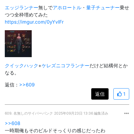
エッジランナー
無しで
アホロートル
・
量子チューナー
乗せ
つつ全枠埋めてみた
https://imgur.com/0yYvIFr
クイックハック
+
ケレズニコフ
ランナー
だけど結構何とか
なる。
返信：
>>609
返信
1
609.
名無しのサイバーパンク
2025年09月23日 13:36 編集済み
>>608
一時期俺もそのビルドそっくりの感じだったわ