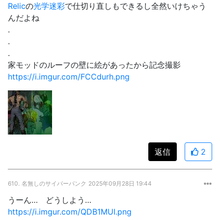
Relic
の
光学迷彩
で仕切り直しもできるし全然いけちゃう
んだよね
.
.
.
家モッドのルーフの壁に絵があったから記念撮影
https://i.imgur.com/FCCdurh.png
返信
2
610.
名無しのサイバーパンク
2025年09月28日 19:44
うーん… どうしよう…
https://i.imgur.com/QDB1MUI.png