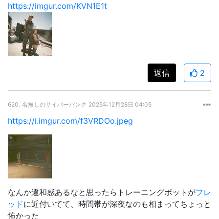
https://imgur.com/KVN1E1t
返信
2
620.
名無しのサイバーパンク
2025年12月28日 04:05
https://i.imgur.com/f3VRDOo.jpeg
なんか違和感あるなと思ったらトレーニングボットが
フレ
ッド
に近付いてて、時間帯が深夜なのも相まってちょっと
怖かった