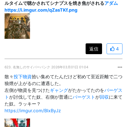
ルタイムで聴かされてシナプスを焼き焦がされる
アダム
https://i.imgur.com/qZasTKf.png
返信
4
623.
名無しのサイバーパンク
2026年03月01日 01:04
散々
投下物資
拾い集めてたんだけど初めて至近距離で二つ
狼煙が上がるのに遭遇した。
左側が物資を見つけた
ギャング
がたかってたのを
バーゲス
ト
が討伐してた奴、右側が普通に
バーゲスト
が
回収
に来て
た奴。ラッキー？
https://imgur.com/BlxByJz