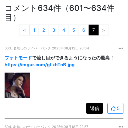
コメント634件（601〜634件
目）
<
1
2
3
4
5
6
7
>
603.
名無しのサイバーパンク
2025年08月12日 20:34
フォトモード
で流し目ができるようになったの最高！
https://imgur.com/gLxhTnB.jpg
返信
5
604.
名無しのサイバーパンク
2025年08月18日 22:57