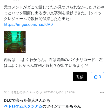
元コメントがどこで話してたか見つけられなかったけどや
っとハック画面に出る赤い文字列を撮影できた。(クイッ
クレジュームで数日間保持したら出た)
https://imgur.com/haol6A0
内容は……よくわからん。右は装飾のバイナリコード、左
は…よくわからん数列と時刻？が出ているようだ
返信
0
605.
名無しのサイバーパンク
2025年09月10日 19:39
DLCで会った美人さんたち
ペトロケム
スタジアム
のツインテールちゃん