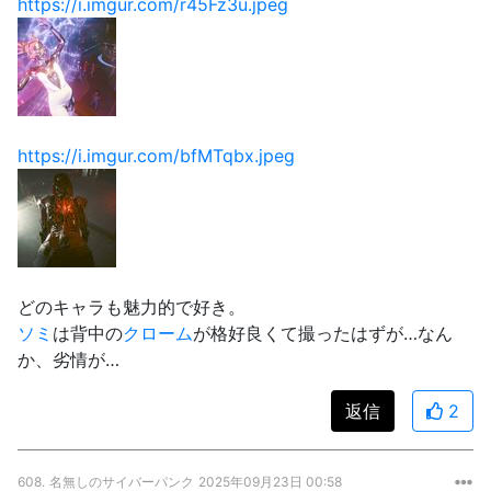
https://i.imgur.com/r45Fz3u.jpeg
https://i.imgur.com/bfMTqbx.jpeg
どのキャラも魅力的で好き。
ソミ
は背中の
クローム
が格好良くて撮ったはずが…なん
か、劣情が…
返信
2
608.
名無しのサイバーパンク
2025年09月23日 00:58