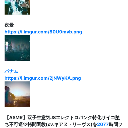
夜景
https://i.imgur.com/80U9mvb.png
パナム
https://i.imgur.com/2jNWyKA.png
【ASMR】双子生意気JSエレクトロパンク特化サイコ堕
ち不可避♡拷問調教(cv.キアヌ・リーヴス)を
2077
時間フ