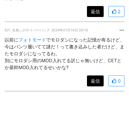
返信
2
621.
名無しのサイバーパンク
2026年01月14日 06:16
以前に
フォトモード
でモロダシになった記憶が有るけど、
今はパンツ履いてて謎だ！って書き込みした者だけど、ま
たモロダシになってるわ。
別にモロダシ用のMOD入れてる訳じゃ無いけど、CETと
か基幹MOD入れてるせいかな?
返信
0