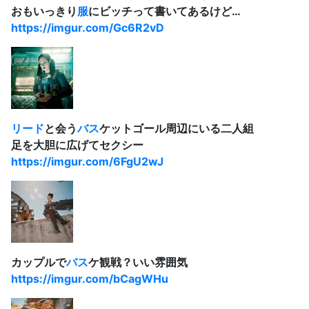
おもいっきり
服
にビッチって書いてあるけど…
https://imgur.com/Gc6R2vD
リード
と会う
バス
ケットゴール周辺にいる二人組
足を大胆に広げてセクシー
https://imgur.com/6FgU2wJ
カップルで
バス
ケ観戦？いい雰囲気
https://imgur.com/bCagWHu