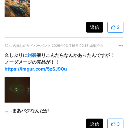
返信
2
624.
名無しのサイバーパンク
2026年03月16日 02:13 編集済み
久しぶりに
紺碧
潜りこんだらなんかあったんですが！
ノーダメージの完品が！！
https://imgur.com/5zSJ90u
……まあバグなんだが
返信
3