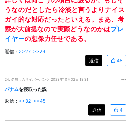
うなのだとしたら冷淡と言うよりナイス
ガイ的な対応だったといえる。まあ、考
察が大前提なので実際どうなのかは
プレ
イヤー
の想像力任せである。
返信：
>>27
>>29
返信
45
24.
名無しのサイバーパンク
2023年10月02日 18:31
パナム
を寝取った説
返信：
>>32
>>45
返信
4