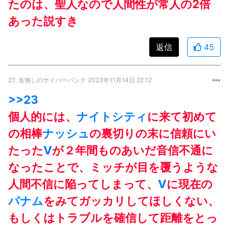
たのは、聖人なので人間性が常人の2倍
あった説すき
返信
45
27.
名無しのサイバーパンク
2023年11月14日 22:12
>>23
個人的には、
ナイトシティ
に来て初めて
の相棒
ナッシュ
の裏切りの末に信頼にい
たった
V
が２年間ものあいだ音信不通に
なったことで、ミッチが目を覆うような
人間不信に陥ってしまって、
V
に現在の
パナム
をみてガッカリしてほしくない、
もしくはトラブルを確信して距離をとっ