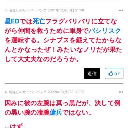
3.
名無しのサイバーパンク
2021年12月30日 21:48
星ED
では
死亡
フラグバリバリに立てな
がら仲間を救うために単身で
バシリスク
を運転する。シナプスを鍛えてたからな
んとかなったぜ！みたいなノリだが果た
して大丈夫なのだろうか。
返信
57
4.
名無しのサイバーパンク
2022年03月27日 18:25
因みに彼の左腕は真っ黒だが、決して例
の黒い腕の凄腕
傭兵
ではない。
…はず。