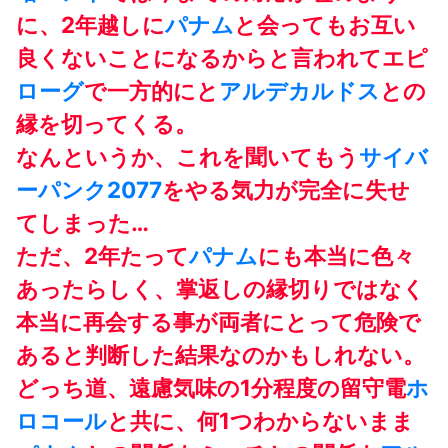
に、2年越しに
パナム
と会ってもお互い
良くないことになるからと言われてエピ
ローグ
で一方的にと
アルデカルドス
との
縁を切ってくる。
なんというか、これを聞いてもう
サイバ
ーパンク2077
をやる気力が完全に失せ
てしまった…
ただ、2年たって
パナム
にも本当に色々
あったらしく、掌返しの縁切りではなく
本当に再会する事が両者にとって危険で
あると判断した結果なのかもしれない。
どっち道、遠慮気味の1分程度の留守電
ホ
ロコール
と共に、何1つわからないまま