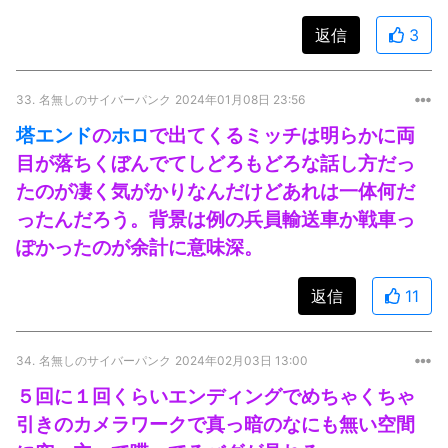
返信
3
33.
名無しのサイバーパンク
2024年01月08日 23:56
塔エンド
の
ホロ
で出てくるミッチは明らかに両
目が落ちくぼんでてしどろもどろな話し方だっ
たのが凄く気がかりなんだけどあれは一体何だ
ったんだろう。背景は例の兵員輸送車か戦車っ
ぽかったのが余計に意味深。
返信
11
34.
名無しのサイバーパンク
2024年02月03日 13:00
５回に１回くらいエンディングでめちゃくちゃ
引きのカメラワークで真っ暗のなにも無い空間