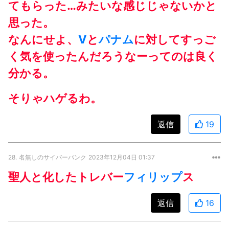
てもらった…みたいな感じじゃないかと
思った。
なんにせよ、
V
と
パナム
に対してすっご
く気を使ったんだろうなーってのは良く
分かる。
そりゃハゲるわ。
返信
19
28.
名無しのサイバーパンク
2023年12月04日 01:37
聖人と化したトレバー
フィリップ
ス
返信
16