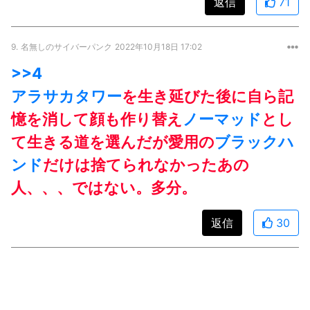
返信
71
9.
名無しのサイバーパンク
2022年10月18日 17:02
>>4
アラサカタワー
を生き延びた後に自ら記
憶を消して顔も作り替え
ノーマッド
とし
て生きる道を選んだが愛用の
ブラックハ
ンド
だけは捨てられなかったあの
人、、、ではない。多分。
返信
30