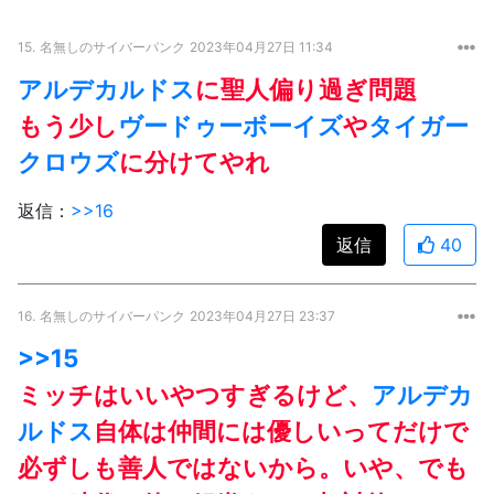
15.
名無しのサイバーパンク
2023年04月27日 11:34
アルデカルドス
に聖人偏り過ぎ問題
もう少し
ヴードゥーボーイズ
や
タイガー
クロウズ
に分けてやれ
返信：
>>16
返信
40
16.
名無しのサイバーパンク
2023年04月27日 23:37
>>15
ミッチはいいやつすぎるけど、
アルデカ
ルドス
自体は仲間には優しいってだけで
必ずしも善人ではないから。いや、でも