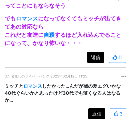
ってことにもならなそう
でも
ロマンス
になってなくてもミッチが出てき
てあの対応なら
これだと友達に
自殺
するほど入れ込んでること
になって、かなり怖いな・・・
返信
11
37.
名無しのサイバーパンク
2025年02月12日 11:25
ミッチと
ロマンス
したかった…んだが歳の差エグいかな
40代ぐらいかと思ったけど30代でも薄くなる人はなる
か…
返信
3