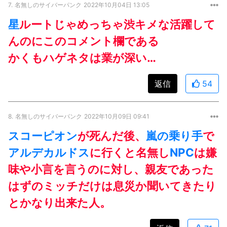
7.
名無しのサイバーパンク
2022年10月04日 13:05
星
ルートじゃめっちゃ渋キメな活躍して
んのにこのコメント欄である
かくもハゲネタは業が深い…
返信
54
8.
名無しのサイバーパンク
2022年10月09日 09:41
スコーピオン
が死んだ後、
嵐の乗り手
で
アルデカルドス
に行くと名無し
NPC
は嫌
味や小言を言うのに対し、親友であった
はずのミッチだけは息災か聞いてきたり
とかなり出来た人。