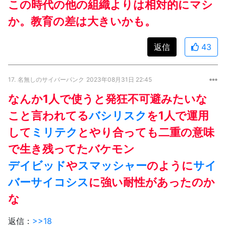
この時代の他の組織よりは相対的にマシ
か。教育の差は大きいかも。
返信
43
17.
名無しのサイバーパンク
2023年08月31日 22:45
なんか1人で使うと発狂不可避みたいな
こと言われてる
バシリスク
を1人で運用
して
ミリテク
とやり合っても二重の意味
で生き残ってたバケモン
デイビッド
や
スマッシャー
のように
サイ
バーサイコシス
に強い耐性があったのか
な
返信：
>>18