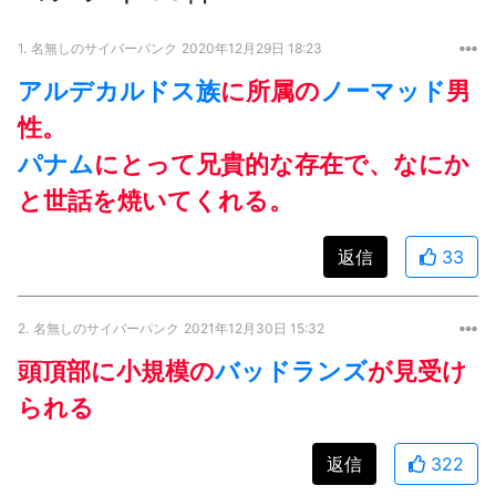
1.
名無しのサイバーパンク
2020年12月29日 18:23
アルデカルドス族
に所属の
ノーマッド
男
性。
パナム
にとって兄貴的な存在で、なにか
と世話を焼いてくれる。
返信
33
2.
名無しのサイバーパンク
2021年12月30日 15:32
頭頂部に小規模の
バッドランズ
が見受け
られる
返信
322