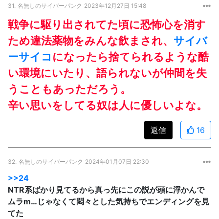
31.
名無しのサイバーパンク
2023年12月27日 15:48
戦争に駆り出されてた頃に恐怖心を消す
ため違法薬物をみんな飲まされ、
サイバ
ーサイコ
になったら捨てられるような酷
い環境にいたり、語られないが仲間を失
うこともあっただろう。
辛い思いをしてる奴は人に優しいよな。
返信
16
32.
名無しのサイバーパンク
2024年01月07日 22:30
>>24
NTR系ばかり見てるから真っ先にこの説が頭に浮かんで
ムラm…じゃなくて悶々とした気持ちでエンディングを見
てた