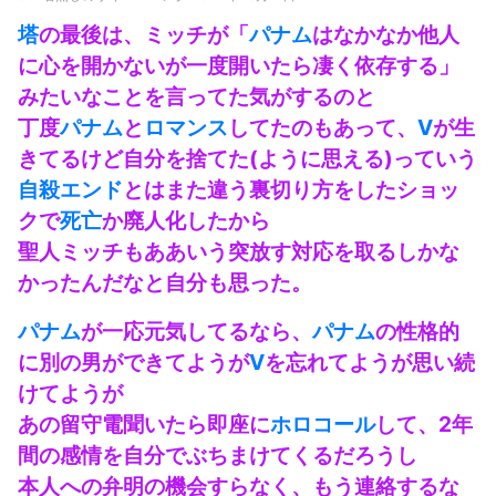
塔
の最後は、ミッチが「
パナム
はなかなか他人
に心を開かないが一度開いたら凄く依存する」
みたいなことを言ってた気がするのと
丁度
パナム
と
ロマンス
してたのもあって、
V
が生
きてるけど自分を捨てた(ように思える)っていう
自殺エンド
とはまた違う裏切り方をしたショッ
クで
死亡
か廃人化したから
聖人ミッチもああいう突放す対応を取るしかな
かったんだなと自分も思った。
パナム
が一応元気してるなら、
パナム
の性格的
に別の男ができてようが
V
を忘れてようが思い続
けてようが
あの留守電聞いたら即座に
ホロコール
して、2年
間の感情を自分でぶちまけてくるだろうし
本人への弁明の機会すらなく、もう連絡するな