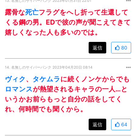
13.
名無しのサイバーパンク
2023年01月31日 22:01
露骨な
死亡
フラグをへし折って生還して
くる鋼の男。EDで彼の声が聞こえてきて
嬉しくなった人も多いのでは。
返信
80
14.
名無しのサイバーパンク
2023年04月20日 08:14
ヴィク
、
タケムラ
に続くノンケからでも
ロマンス
が熱望されるキャラの一人…と
いうかお前らもっと自分の話をしてく
れ、何時間でも聞くから。
返信
64