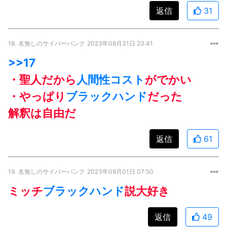
返信
31
18.
名無しのサイバーパンク
2023年08月31日 23:41
>>17
・聖人だから
人間性コスト
がでかい
・やっぱり
ブラックハンド
だった
解釈は自由だ
返信
61
19.
名無しのサイバーパンク
2023年09月01日 07:50
ミッチ
ブラックハンド
説大好き
返信
49