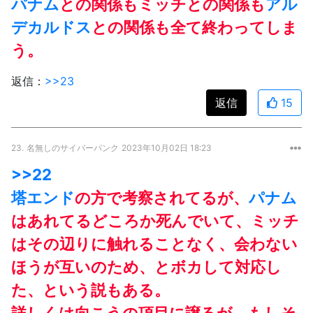
パナム
との関係もミッチとの関係も
アル
デカルドス
との関係も全て終わってしま
う。
返信：
>>23
返信
15
23.
名無しのサイバーパンク
2023年10月02日 18:23
>>22
塔エンド
の方で考察されてるが、
パナム
はあれてるどころか死んでいて、ミッチ
はその辺りに触れることなく、会わない
ほうが互いのため、とボカして対応し
た、という説もある。
詳しくは向こうの項目に譲るが、もしそ