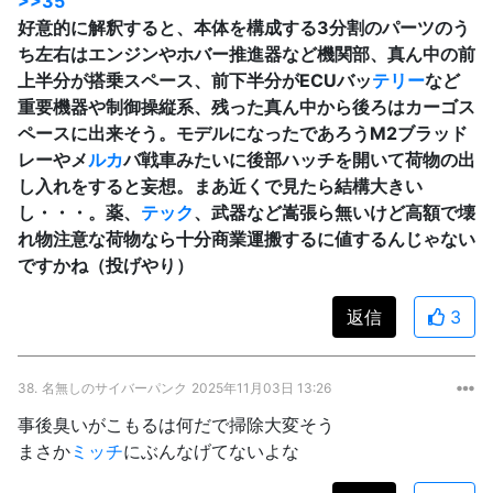
>>35
好意的に解釈すると、本体を構成する3分割のパーツのう
ち左右はエンジンやホバー推進器など機関部、真ん中の前
上半分が搭乗スペース、前下半分がECUバッ
テリー
など
重要機器や制御操縦系、残った真ん中から後ろはカーゴス
ペースに出来そう。モデルになったであろうM2ブラッド
レーやメ
ルカ
バ戦車みたいに後部ハッチを開いて荷物の出
し入れをすると妄想。まあ近くで見たら結構大きい
し・・・。薬、
テック
、武器など嵩張ら無いけど高額で壊
れ物注意な荷物なら十分商業運搬するに値するんじゃない
ですかね（投げやり）
返信
3
38.
名無しのサイバーパンク
2025年11月03日 13:26
事後臭いがこもるは何だで掃除大変そう
まさか
ミッチ
にぶんなげてないよな