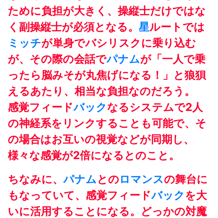
ために負担が大きく、操縦士だけではな
く副操縦士が必須となる。
星
ルートでは
ミッチ
が単身でバシリスクに乗り込む
が、その際の会話で
パナム
が「一人で乗
ったら脳みそが丸焦げになる！」と狼狽
えるあたり、相当な負担なのだろう。
感覚フィード
バック
なるシステムで2人
の神経系をリンクすることも可能で、そ
の場合はお互いの視覚などが同期し、
様々な感覚が2倍になるとのこと。
ちなみに、
パナム
との
ロマンス
の舞台に
もなっていて、感覚フィード
バック
を大
いに活用することになる。どっかの対魔