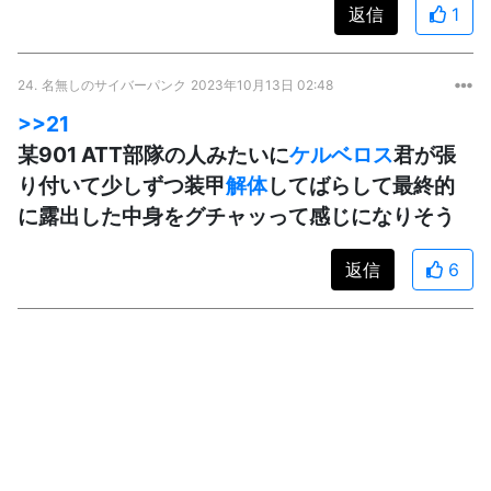
返信
1
24.
名無しのサイバーパンク
2023年10月13日 02:48
>>21
某901 ATT部隊の人みたいに
ケルベロス
君が張
り付いて少しずつ装甲
解体
してばらして最終的
に露出した中身をグチャッって感じになりそう
返信
6