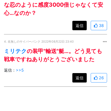
な忍のように感度3000倍じゃなくて安
心…なのか？
返信
38
4.
名無しのサイバーパンク
2022年08月22日 23:40
ミリテク
の装甲"輸送"艇…。どう見ても
戦車ですねありがとうございました
返信：
>>5
返信
26