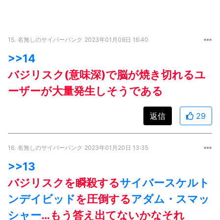
15.
名無しのサイバーパンク
2023年01月09日 16:40
>>14
バジリスク(意味深)で脳が焼き切れるユ
ーザーが大量発生しそうである
返信
29
16.
名無しのサイバーパンク
2023年01月20日 13:35
>>13
バジリスクを瞬殺する
サイバースケルト
ン
デイビッド
を圧倒する
アダム・スマッ
シャー
…もう答え出てないかなそれ