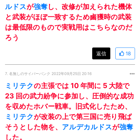
ルドス
が
強奪
し、改修が加えられた機体
と武装がほぼ一致するため鹵獲時の武装
は最低限のもので実戦用はこちらなのだ
ろう
返信
18
7.
名無しのサイバーパンク
2022年09月25日 20:16
ミリテク
の主張では 10 年間に 5 大陸で
23 回の武力紛争に参加し、圧倒的な成功
を収めたホバー戦車。旧式化したため、
ミリテク
が改装の上で第三国に売り飛ば
そうとした物を、
アルデカルドス
が
強奪
した。