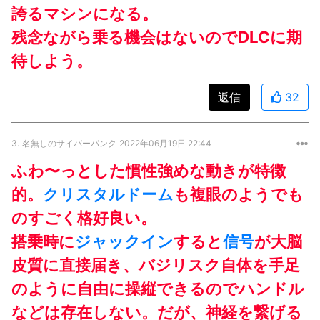
誇るマシンになる。
残念ながら乗る機会はないのでDLCに期
待しよう。
返信
32
3.
名無しのサイバーパンク
2022年06月19日 22:44
ふわ〜っとした慣性強めな動きが特徴
的。
クリスタルドーム
も複眼のようでも
のすごく格好良い。
搭乗時に
ジャックイン
すると
信号
が大脳
皮質に直接届き、バジリスク自体を手足
のように自由に操縦できるのでハンドル
などは存在しない。だが、神経を繋げる