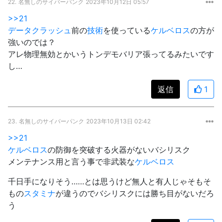
22.
名無しのサイバーパンク
2023年10月12日 05:57
>>21
データクラッシュ
前の
技術
を使っている
ケルベロス
の方が
強いのでは？
アレ物理無効とかいうトンデモバリア張ってるみたいです
し…
返信
1
23.
名無しのサイバーパンク
2023年10月13日 02:42
>>21
ケルベロス
の防御を突破する火器がないバシリスク
メンテナンス用と言う事で非武装な
ケルベロス
千日手になりそう……とは思うけど無人と有人じゃそもそ
もの
スタミナ
が違うのでバシリスクには勝ち目がないだろ
う