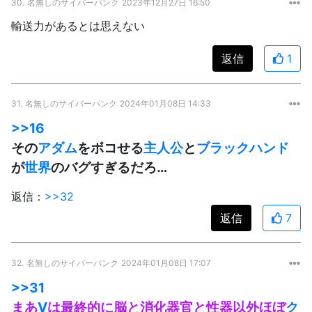
30.
名無しのサイバーパンク
2023年12月27日 16:50
輸送力があるとは思えない
返信
1
31.
名無しのサイバーパンク
2024年01月08日 14:33
>>16
その
アダム
をボコせる
主人公
と
ブラックハンド
が
世界
のバグすぎるだろ…
返信：
>>32
返信
7
32.
名無しのサイバーパンク
2024年01月08日 17:07
>>31
まあ
V
は最終的に脳と消化器官と性器以外ほぼ
ク