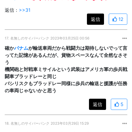
返信：
>>31
返信
12
17.
名無しのサイバーパンク
2023年03月25日 00:56
確か
パナム
が輸送車両だから戦闘力は期待しないでって言
ってた記憶があるんだが、貨物スペースなんて全然なさそ
う
機関砲と対戦車ミサイルという武装はアメリカ軍の歩兵戦
闘車ブラッドレーと同じ
バシリスクもブラッドレー同様に歩兵の輸送と援護が任務
の車両じゃないかと思う
返信
5
18.
名無しのサイバーパンク
2023年03月29日 15:29