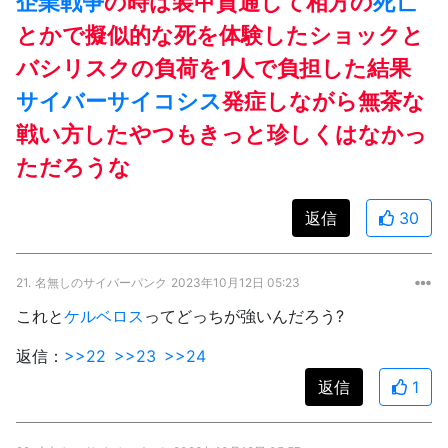
企業戦争
の時は装甲貫通して相方の
死亡
とかで擬似的な死を体験したショックと
バシリスクの負荷を1人で負担した結果
サイバーサイコシス
発症しながら無茶な
戦い方したやつもきっと珍しくはなかっ
ただろうな
返信
30
21.
名無しのサイバーパンク
2023年10月12日 05:23
これと
ケルベロス
ってどっちが強いんだろう?
返信：
>>22
>>23
>>24
返信
1