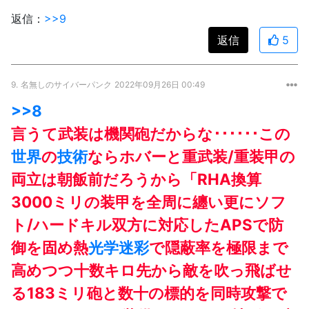
返信：
>>9
返信
5
9.
名無しのサイバーパンク
2022年09月26日 00:49
>>8
言うて武装は機関砲だからな･･････この
世界
の
技術
ならホバーと重武装/重装甲の
両立は朝飯前だろうから「RHA換算
3000ミリの装甲を全周に纏い更にソフ
ト/ハードキル双方に対応したAPSで防
御を固め熱
光学迷彩
で隠蔽率を極限まで
高めつつ十数キロ先から敵を吹っ飛ばせ
る183ミリ砲と数十の標的を同時攻撃で