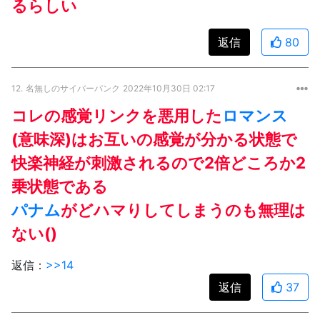
るらしい
返信
80
12.
名無しのサイバーパンク
2022年10月30日 02:17
コレの感覚リンクを悪用した
ロマンス
(意味深)はお互いの感覚が分かる状態で
快楽神経が刺激されるので2倍どころか2
乗状態である
パナム
がどハマりしてしまうのも無理は
ない()
返信：
>>14
返信
37