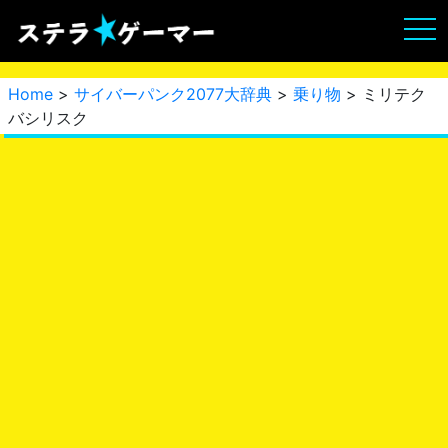
Home
>
サイバーパンク2077大辞典
>
乗り物
> ミリテク
バシリスク