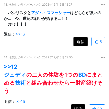
13.
名無しのサイバーパンク
2022年12月15日 12:27
バシリスクと
アダム・スマッシャー
はどちらが強いの
か…！今、世紀の戦いが始まる…！！
ﾌｧｲｯ！！！
返信：
>>16
返信
5
14.
名無しのサイバーパンク
2022年12月15日 22:50
>>12
ジュディ
の二人の体験を1つの
BD
にまと
める
技術
と組み合わせたら一財産築けそ
う
返信：
>>15
返信
39