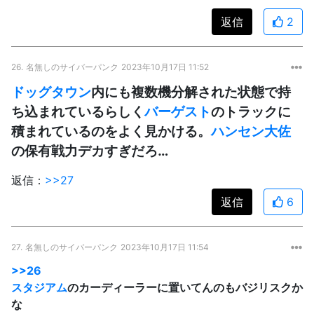
返信
2
26.
名無しのサイバーパンク
2023年10月17日 11:52
ドッグタウン
内にも複数機分解された状態で持
ち込まれているらしく
バーゲスト
のトラックに
積まれているのをよく見かける。
ハンセン大佐
の保有戦力デカすぎだろ…
返信：
>>27
返信
6
27.
名無しのサイバーパンク
2023年10月17日 11:54
>>26
スタジアム
のカーディーラーに置いてんのもバジリスクか
な