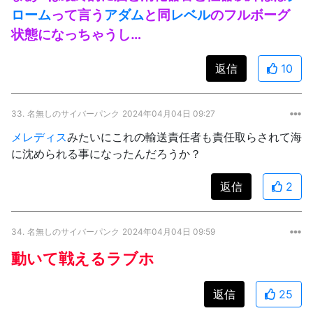
ローム
って言う
アダム
と同
レベル
のフルボーグ
状態になっちゃうし…
返信
10
33.
名無しのサイバーパンク
2024年04月04日 09:27
メレディス
みたいにこれの輸送責任者も責任取らされて海
に沈められる事になったんだろうか？
返信
2
34.
名無しのサイバーパンク
2024年04月04日 09:59
動いて戦えるラブホ
返信
25