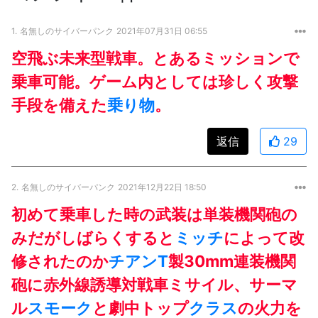
1.
名無しのサイバーパンク
2021年07月31日 06:55
空飛ぶ未来型戦車。とあるミッションで
乗車可能。ゲーム内としては珍しく攻撃
手段を備えた
乗り物
。
返信
29
2.
名無しのサイバーパンク
2021年12月22日 18:50
初めて乗車した時の武装は単装機関砲の
みだがしばらくすると
ミッチ
によって改
修されたのか
チアンT
製30mm連装機関
砲に赤外線誘導対戦車ミサイル、サーマ
ル
スモーク
と劇中トップ
クラス
の火力を