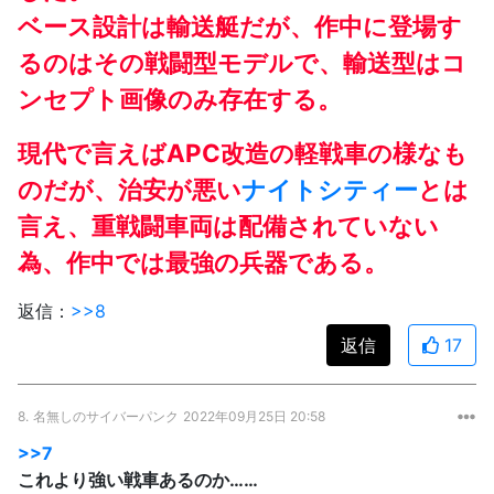
ベース設計は輸送艇だが、作中に登場す
るのはその戦闘型モデルで、輸送型はコ
ンセプト画像のみ存在する。
現代で言えばAPC改造の軽戦車の様なも
のだが、治安が悪い
ナイトシティー
とは
言え、重戦闘車両は配備されていない
為、作中では最強の兵器である。
返信：
>>8
返信
17
8.
名無しのサイバーパンク
2022年09月25日 20:58
>>7
これより強い戦車あるのか……