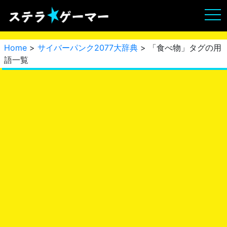
Home
>
サイバーパンク2077大辞典
> 「食べ物」タグの用
語一覧