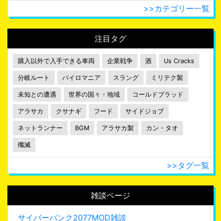
>>カテゴリー一覧
注目タグ
購入以外で入手できる車両
企業戦争
酒
Us Cracks
分岐ルート
パイロマニア
スラング
ミリテク製
未知との遭遇
世界の国々・地域
コールドブラッド
アラサカ
クサナギ
フード
サイドジョブ
ネットランナー
BGM
アラサカ製
カン・タオ
殲滅
>>タグ一覧
雑談ページ
サイバーパンク2077MOD雑談