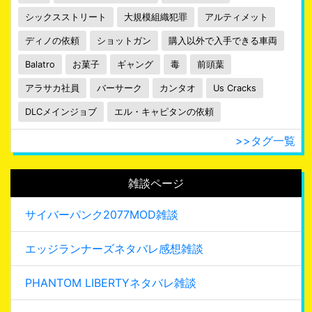
シックスストリート
大規模組織犯罪
アルティメット
ディノの依頼
ショットガン
購入以外で入手できる車両
Balatro
お菓子
ギャング
毒
前頭葉
アラサカ社員
バーサーク
カンタオ
Us Cracks
DLCメインジョブ
エル・キャピタンの依頼
>>タグ一覧
雑談ページ
サイバーパンク2077MOD雑談
エッジランナーズネタバレ感想雑談
PHANTOM LIBERTYネタバレ雑談