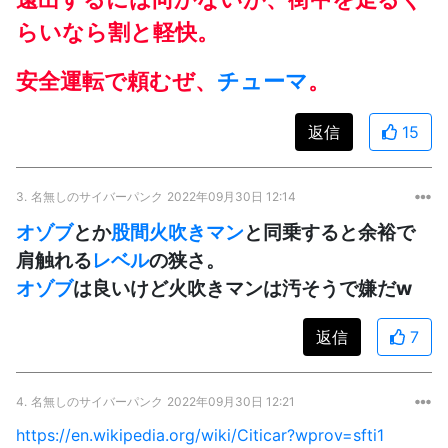
らいなら割と軽快。
安全運転で頼むぜ、
チューマ
。
返信
15
3.
名無しのサイバーパンク
2022年09月30日 12:14
オゾブ
とか
股間火吹きマン
と同乗すると余裕で
肩触れる
レベル
の狭さ。
オゾブ
は良いけど火吹きマンは汚そうで嫌だw
返信
7
4.
名無しのサイバーパンク
2022年09月30日 12:21
https://en.wikipedia.org/wiki/Citicar?wprov=sfti1