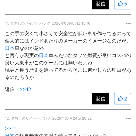
返信
5
11.
名無しのサイバーパンク
2026年06月07日 15:16
この手の安くて小さくて安全性が低い車を作ってるのって
個人的にはインドあたりのメーカーのイメージなのだが、
日本
車なのが意外
と言うか現実の
日本
車みたいなタフで燃費が良いコスパの
良い大衆車がこのゲームには無いわよね
現実と違う歴史を辿ってるからそこに何かしらの理由があ
るのだろうか
返信：
>>12
返信
2
12.
名無しのサイバーパンク
2026年07月24日 20:22
>>11
日本
の軽自動車の文脈を辿ってるんじゃない？