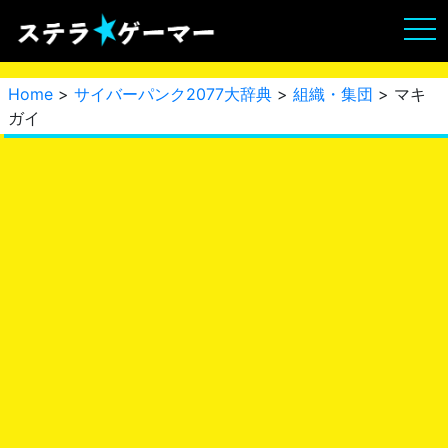
Home
>
サイバーパンク2077大辞典
>
組織・集団
> マキ
ガイ