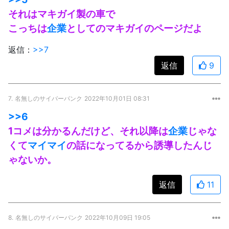
それはマキガイ製の車で
こっちは
企業
としてのマキガイのページだよ
返信：
>>7
返信
9
7.
名無しのサイバーパンク
2022年10月01日 08:31
>>6
1コメは分かるんだけど、それ以降は
企業
じゃな
くて
マイマイ
の話になってるから誘導したんじ
ゃないか。
返信
11
8.
名無しのサイバーパンク
2022年10月09日 19:05