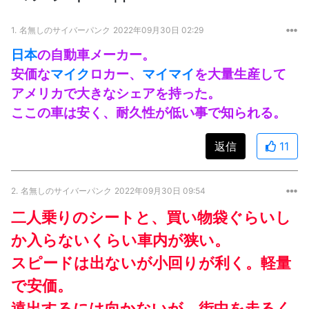
1.
名無しのサイバーパンク
2022年09月30日 02:29
日本
の自動車メーカー。
安価な
マイク
ロカー、
マイマイ
を大量生産して
アメリカで大きなシェアを持った。
ここの車は安く、耐久性が低い事で知られる。
返信
11
2.
名無しのサイバーパンク
2022年09月30日 09:54
二人乗りのシートと、買い物袋ぐらいし
か入らないくらい車内が狭い。
スピードは出ないが小回りが利く。軽量
で安価。
遠出するには向かないが、街中を走るく