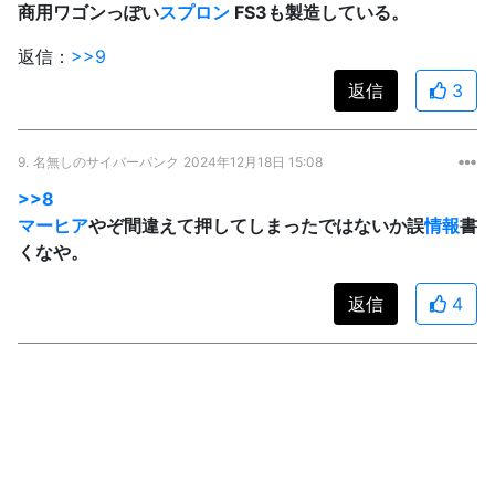
商用ワゴンっぽい
スプロン
FS3も製造している。
返信：
>>9
返信
3
9.
名無しのサイバーパンク
2024年12月18日 15:08
>>8
マーヒア
やぞ間違えて押してしまったではないか誤
情報
書
くなや。
返信
4