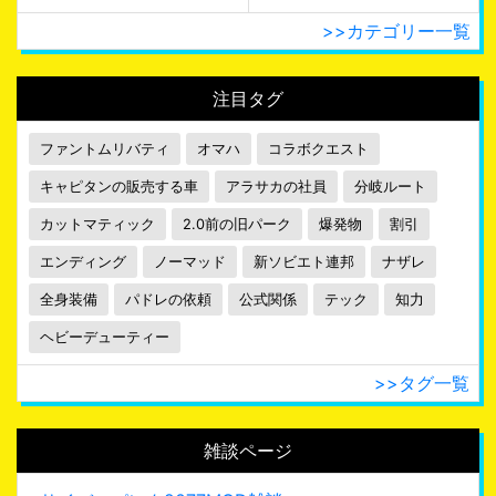
>>カテゴリー一覧
注目タグ
ファントムリバティ
オマハ
コラボクエスト
キャピタンの販売する車
アラサカの社員
分岐ルート
カットマティック
2.0前の旧パーク
爆発物
割引
エンディング
ノーマッド
新ソビエト連邦
ナザレ
全身装備
パドレの依頼
公式関係
テック
知力
ヘビーデューティー
>>タグ一覧
雑談ページ