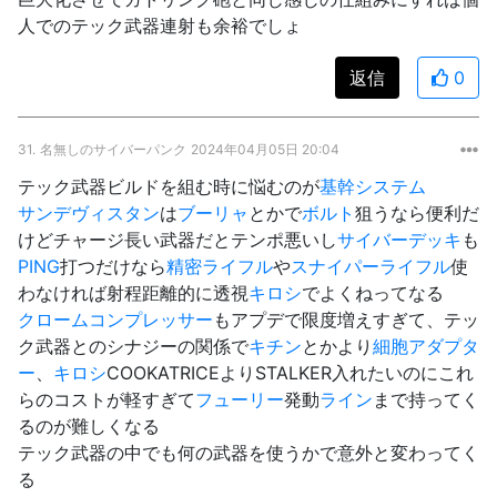
人でのテック武器連射も余裕でしょ
返信
0
31.
名無しのサイバーパンク
2024年04月05日 20:04
テック武器ビルドを組む時に悩むのが
基幹システム
サンデヴィスタン
は
ブーリャ
とかで
ボルト
狙うなら便利だ
けどチャージ長い武器だとテンポ悪いし
サイバーデッキ
も
PING
打つだけなら
精密ライフル
や
スナイパーライフル
使
わなければ射程距離的に透視
キロシ
でよくねってなる
クロームコンプレッサー
もアプデで限度増えすぎて、テッ
ク武器とのシナジーの関係で
キチン
とかより
細胞アダプタ
ー
、
キロシ
COOKATRICEよりSTALKER入れたいのにこれ
らのコストが軽すぎて
フューリー
発動
ライン
まで持ってく
るのが難しくなる
テック武器の中でも何の武器を使うかで意外と変わってく
る