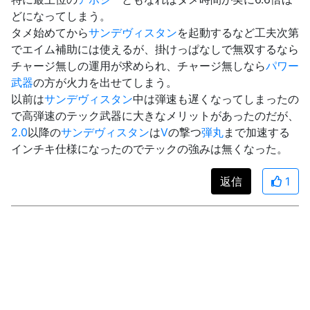
どになってしまう。
タメ始めてから
サンデヴィスタン
を起動するなど工夫次第
でエイム補助には使えるが、掛けっぱなしで無双するなら
チャージ無しの運用が求められ、チャージ無しなら
パワー
武器
の方が火力を出せてしまう。
以前は
サンデヴィスタン
中は弾速も遅くなってしまったの
で高弾速のテック武器に大きなメリットがあったのだが、
2.0
以降の
サンデヴィスタン
は
V
の撃つ
弾丸
まで加速する
インチキ仕様になったのでテックの強みは無くなった。
返信
1