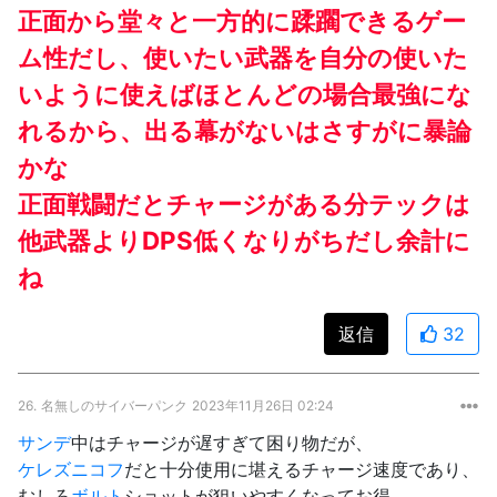
正面から堂々と一方的に蹂躙できるゲー
ム性だし、使いたい武器を自分の使いた
いように使えばほとんどの場合最強にな
れるから、出る幕がないはさすがに暴論
かな
正面戦闘だとチャージがある分テックは
他武器よりDPS低くなりがちだし余計に
ね
返信
32
26.
名無しのサイバーパンク
2023年11月26日 02:24
サンデ
中はチャージが遅すぎて困り物だが、
ケレズニコフ
だと十分使用に堪えるチャージ速度であり、
むしろ
ボルト
ショットが狙いやすくなってお得。