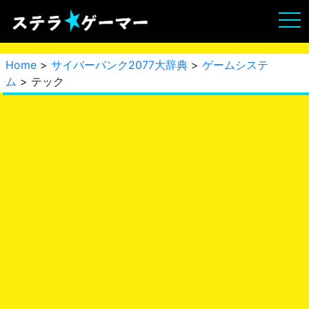
Home
>
サイバーパンク2077大辞典
>
ゲームシステ
ム
> テック