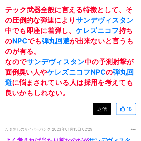
テック武器全般に言える特徴として、そ
の圧倒的な弾速により
サンデヴィスタン
中でも即座に着弾し、
ケレズニコフ
持ち
の
NPC
でも
弾丸
回避
が出来ないと言うも
のが有る。
なので
サンデヴィスタン
中の予測射撃が
面倒臭い人や
ケレズニコフ
NPC
の
弾丸
回
避
に悩まされている人は採用を考えても
良いかもしれない。
返信
18
7.
名無しのサイバーパンク
2023年01月15日 02:29
よく考えれば当たり前なのだが
サンデヴィスタ