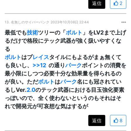
返信
2
13.
名無しのサイバーパンク
2023年10月08日 22:44
最低でも
技術
ツリーの「
ボルト
」をLV2まで上げ
るだけで格段にテック武器が強く扱いやすくな
る
ボルト
はプ
レイス
タイルにもよるがまぁ無くて
も良いし、
>>12
の通り
パーク
ポイントの消費を
最小限にしつつ必要十分な効果量を得られるの
が良い。ただ
ボルト
は
パーク
名にも冠されてい
るしVer.
2.0
のテック武器における目玉強化要素
っぽいので、全く使わないというのもそれはそ
れで開発元が可哀想な気はするが
返信
8