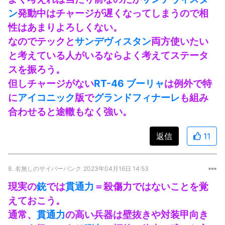
ン
発動中はチャージが遅くなってしまうので相
性はあまりよろしくない。
なのでテックと
サンデヴィスタン
両方使いたい
と考えている人がいるならよく考えてステータ
スを振ろう。
但しチャージがない
RT-46 ブーリャ
は例外で特
に
アイコニック
版で
グランドフィナーレ
も組み
合わせると途轍もなく強い。
返信
11
8.
名無しのサイバーパンク
2023年04月16日 14:53
現実の
銃
では
貫通力
＝殺傷力ではないことを覚
えておこう。
通常、
貫通力
の高い兵器は壁抜きや対装甲向き