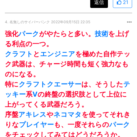
返信
21
4.
名無しのサイバーパンク
2022年09月15日 22:35
強化
パーク
がやたらと多い。
技術
を上げ
る利点の一つ。
クラフト
と
エンジニア
を極めた自作テッ
ク武器は、チャージ時間も短く強力なも
のになる。
特に
クラフト
クエーサー
は、そうした
テ
ッキー
系
V
の終盤の選択肢として上位に
上がってくる武器だろう。
序盤
アキレス
や
ネコマタ
を使ってそれき
りな
プレイヤー
も、一度それらの
パーク
をチェックしてみてはどうだろうか。