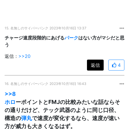
15.
名無しのサイバーパンク
2023年10月16日 13:37
チャージ速度段階的にあげる
パーク
はない方がマシだと思
う
返信：
>>20
返信
4
16.
名無しのサイバーパンク
2023年10月16日 16:43
>>8
ホロ
ーポイントとFMJの比較みたいな話ならそ
の通りだけど、テック武器のように同じ口径、
構造の
弾丸
で速度が変化するなら、速度が速い
方が威力も大きくなるはず。