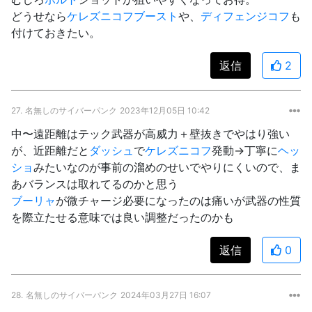
どうせなら
ケレズニコフブースト
や、
ディフェンジコフ
も
付けておきたい。
返信
2
27.
名無しのサイバーパンク
2023年12月05日 10:42
中〜遠距離はテック武器が高威力＋壁抜きでやはり強い
が、近距離だと
ダッシュ
で
ケレズニコフ
発動→丁寧に
ヘッ
ショ
みたいなのが事前の溜めのせいでやりにくいので、ま
あバランスは取れてるのかと思う
ブーリャ
が微チャージ必要になったのは痛いが武器の性質
を際立たせる意味では良い調整だったのかも
返信
0
28.
名無しのサイバーパンク
2024年03月27日 16:07