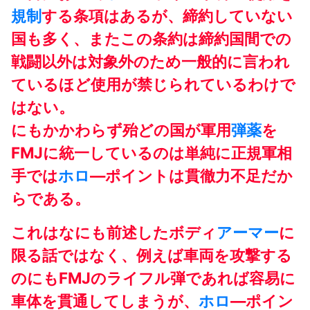
規制
する条項はあるが、締約していない
国も多く、またこの条約は締約国間での
戦闘以外は対象外のため一般的に言われ
ているほど使用が禁じられているわけで
はない。
にもかかわらず殆どの国が軍用
弾薬
を
FMJに統一しているのは単純に正規軍相
手では
ホロ
―ポイントは貫徹力不足だか
らである。
これはなにも前述したボディ
アーマー
に
限る話ではなく、例えば車両を攻撃する
のにもFMJのライフル弾であれば容易に
車体を貫通してしまうが、
ホロ
―ポイン