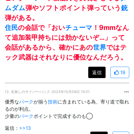
ムダム
弾やソフトポイント弾っていう
銃
弾がある。
住民
の会話で「おい
チューマ
！9mmなん
て追加装甲持ちには効かないぞ…」って
会話があるから、確かにあの
世界
ではテ
ック武器はそれなりに優位なんだろう。
返信
19
12.
名無しのサイバーパンク
2023年10月08日 19:31
優秀な
パーク
が揃う
技術
に含まれている為、寄り道で取れ
るのが利点。
少量の
パーク
ポイントで完成するのも◯
返信：
>>13