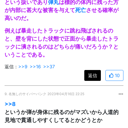
という扱いであり
弾丸
は標的の体内に残った方
が内部に甚大な被害を与えて
死亡
させる確率が
高いのだ。
例えば暴走したトラックに跳ね飛ばされるの
と、壁を背にした状態で正面から暴走したトラ
ックに潰されるのはどちらが痛いだろうか？と
いうことである。
返信：
>>9
>>16
>>37
返信
10
9.
名無しのサイバーパンク
2023年04月16日 22:25
>>8
というか弾が身体に残るのがマズいから人道的
見地で貫通しやすくしてるとかどうとか