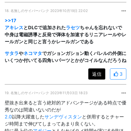
18.
名無しのサイバーパンク
2023年10月19日 22:02
>>17
アキレス
とDLCで追加された
ラセツ
ちゃんを忘れないで
中身は電磁誘導と反発で弾体を加速するリニアレールやレ
ールガンと同じと言うかレールガンである
サタラ
や
ネコマタ
でガションガション動くバレルの外側に
いくつか付いてる四角いパーツとかがコイルなんだろうね
返信
3
19.
名無しのサイバーパンク
2023年11月03日 18:23
壁抜き出来ると言う絶対的アドバンテージがある時点で優
秀なのは間違いないのだが
2.0
以降大躍進した
サンデヴィスタン
と併用するとチャー
ジ時間まで伸びてしまってあまり良くない。
特に最上位の
アポジー
ともなればタメ時間が実に6.6倍ほ