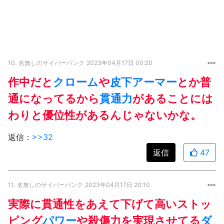
10.
名無しのサイバーパンク
2023年04月17日 00:20
作中だと
クローム
や
皮下アーマー
とか普
通になってるから
貫通力
があることには
わりと優位性があるんじゃないかな。
返信：
>>32
返信
47
11.
名無しのサイバーパンク
2023年04月17日 20:10
実際に貫通性をあえて下げて高いストッ
ピング
パワー
や殺傷力を実現させてる
ダ