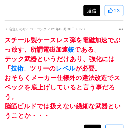
返信
23
3.
名無しのサイバーパンク
2021年08月30日 10:23
スチール製ケースレス弾を電磁加速でぶ
っ放す、所謂電磁加速
銃
である。
テック武器というだけあり、強化には
「
技術
」ツリーの
レベル
が必要。
おそらくメーカー仕様外の違法改造でス
ペックを底上げしていると言う事だろ
う。
脳筋ビルドでは扱えない繊細な武器とい
うことか・・・