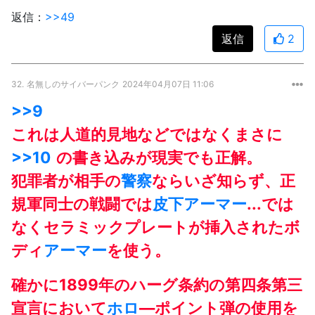
返信：
>>49
返信
2
32.
名無しのサイバーパンク
2024年04月07日 11:06
>>9
これは人道的見地などではなくまさに
>>10
の書き込みが現実でも正解。
犯罪者が相手の
警察
ならいざ知らず、正
規軍同士の戦闘では
皮下アーマー
...では
なくセラミックプレートが挿入されたボ
ディ
アーマー
を使う。
確かに1899年のハーグ条約の第四条第三
宣言において
ホロ
―ポイント弾の使用を