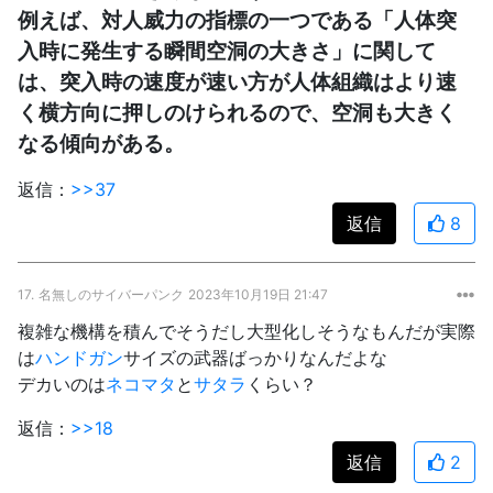
例えば、対人威力の指標の一つである「人体突
入時に発生する瞬間空洞の大きさ」に関して
は、突入時の速度が速い方が人体組織はより速
く横方向に押しのけられるので、空洞も大きく
なる傾向がある。
返信：
>>37
返信
8
17.
名無しのサイバーパンク
2023年10月19日 21:47
複雑な機構を積んでそうだし大型化しそうなもんだが実際
は
ハンドガン
サイズの武器ばっかりなんだよな
デカいのは
ネコマタ
と
サタラ
くらい？
返信：
>>18
返信
2