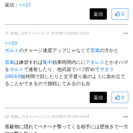
返信：
>>21
返信
0
21.
名無しのサイバーパンク
2023年11月04日 04:51
>>20
ボルト
のチャージ速度アップじゃなくて
雷嵐
の方かと
雷嵐
は練習すれば
集中
効果時間内にに
アキレス
とかオハマ
を
ボルト
で連射したり、他武器でバフ貯めて
サタラ
ORDER
短時間で回したりと文字通り嵐のように攻め立て
ることができるので挑戦してみるのも吉
返信
0
22.
名無しのサイバーパンク
2023年11月12日 09:04
遮蔽物に隠れてペチペチ撃ってくる相手には壁抜きで一方