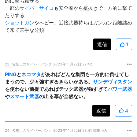
的に撃ち殺せる
一部の
サイバーサイコ
も安全圏から壁抜きで一方的に撃て
たりする
ショットガン
やヘビー、近接武器持ちはガンガン距離詰め
て来て苦手な分類
返信
1
23.
名無しのサイバーパンク
2023年11月22日 22:42
PING
と
ネコマタ
があればどんな集団も一方的に倒せてし
まうので、少々強すぎるきらいがある。
サンデヴィスタン
を使わない前提であればテック武器が強すぎて
パワー武器
や
スマート武器
の出る幕が全然ない。
返信
4
24.
名無しのサイバーパンク
2023年11月22日 23:41 編集済み