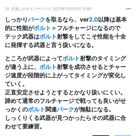
14.
名無しのサイバーパンク
2023年10月10日 12:40
しっかり
パーク
を取るなら、ver
2.0
以降は基本
的に性能が
ボルト
＞フルチャージになるので
テック武器は
ボルト
射撃をしてこそ性能を十全
に発揮する武器と言う扱いになる。
ところが武器によって
ボルト
射撃のタイミング
が違う上に、
ボルト
射撃を成功させるとチャー
ジ速度が段階的に上がってタイミングが変化し
ていく。
正直安定させようとするとかなり扱いにくい。
諦めて通常のフルチャージで戦っても良いがせ
っかくの
ボルト
関連
パーク
が無駄になる。
しっくりくる武器が見つかったらその武器に合
わせて要練習。