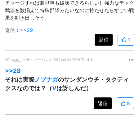
チャージすれば装甲車も破壊できるらしいし強力なテック
武器を数揃えて特殊部隊みたいなのに持たせたらすごい戦
果を叩き出しそう。
返信：
>>29
返信
1
29.
名無しのサイバーパンク
2024年04月03日 14:11
>>28
それは実際
ノブナガ
のサンダンウチ・タクティ
クスなのでは？（
V
は訝しんだ）
返信
8