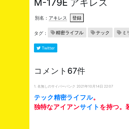
M-179E アキレス
別名：
アキレス
登録
精密ライフル
テック
ミ
タグ：
Twitter
コメント67件
1.
名無しのサイバーパンク
2021年10月14日 22:07
テック
精密ライフル
。
独特なアイアン
サイト
を持つ。