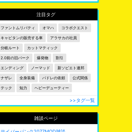
注目タグ
ファントムリバティ
オマハ
コラボクエスト
キャピタンの販売する車
アラサカの社員
分岐ルート
カットマティック
2.0前の旧パーク
爆発物
割引
エンディング
ノーマッド
新ソビエト連邦
ナザレ
全身装備
パドレの依頼
公式関係
テック
知力
ヘビーデューティー
>>タグ一覧
雑談ページ
サイバーパンク2077MOD雑談