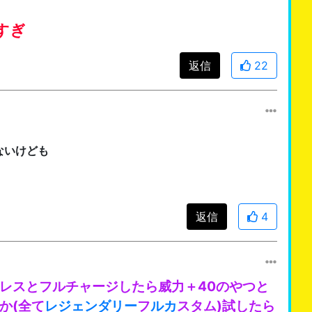
すぎ
返信
22
ないけども
返信
4
キレスとフルチャージしたら威力＋40のやつと
か(全て
レジェンダリー
フ
ルカ
スタム)試したら