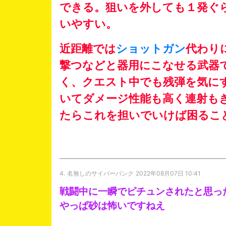
できる。狙いを外しても１発ぐ
いやすい。
近距離では
ショットガン
代わり
撃つなどと器用にこなせる武器
く、クエスト中でも残弾を気に
いてダメージ性能も高く連射も
たらこれを担いでいけば困るこ
4.
名無しのサイバーパンク
2022年08月07日 10:41
戦闘中に一瞬でピチュンされたと思っ
やっぱ砂は怖いですねえ