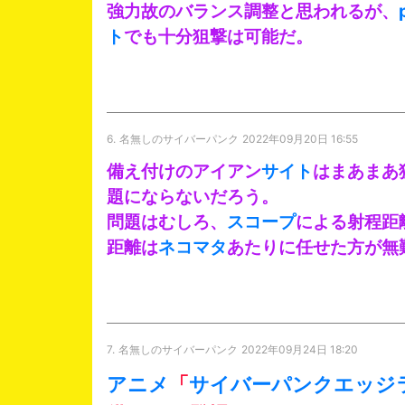
強力故のバランス調整と思われるが、
ト
でも十分狙撃は可能だ。
6.
名無しのサイバーパンク
2022年09月20日 16:55
備え付けのアイアン
サイト
はまあまあ
題にならないだろう。
問題はむしろ、
スコープ
による射程距
距離は
ネコマタ
あたりに任せた方が無
7.
名無しのサイバーパンク
2022年09月24日 18:20
アニメ
「
サイバーパンク
エッジ