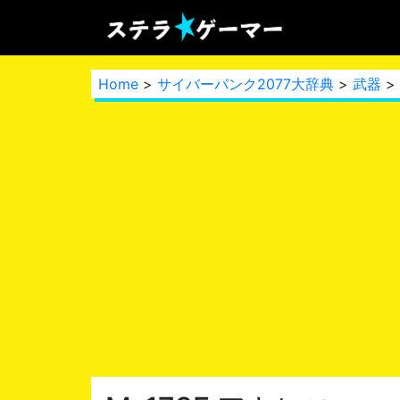
Home
>
サイバーパンク2077大辞典
>
武器
>