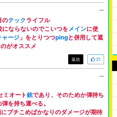
目の
テック
ライフル
較にならないのでこいつを
メイン
に使
チャージ
」をとりつつ
ping
と併用して遮
るのがオススメ
返信
21
セミオート
銃
であり、そのためか弾持ち
の弾を持ち運べる。
頭にブチこめばかなりのダメージが期待