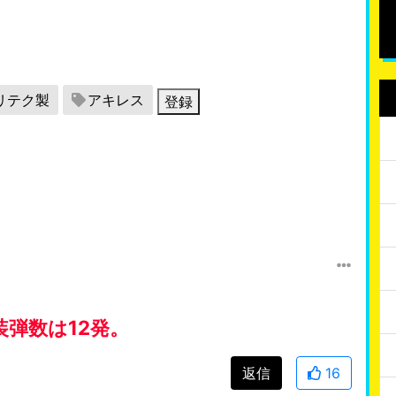
リテク製
アキレス
登録
装弾数は12発。
返信
16