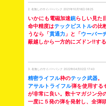
2.
名無しのサイバーパンク
2021年10月18日 08:25
いかにも電磁加速
銃
らしい見た
命中精度は
テック
ピストル
の比
うなら「
貫通力
」と「
ウーバー
蔽越しから一方的にズドン‼︎す
3.
名無しのサイバーパンク
2022年04月02日 17:43
精密ライフル
枠の
テック武器
。
アサルトライフル
弾を使用する
が非常に良い。数十マガジン分
一度に５発の弾を発射し、全弾