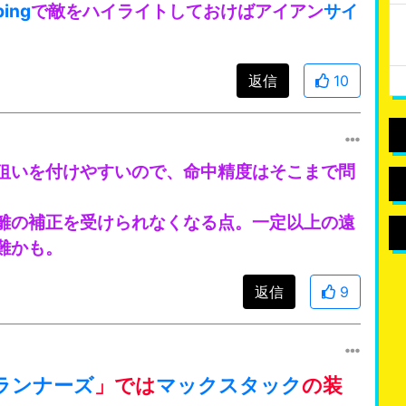
ping
で敵をハイライトしておけばアイアン
サイ
返信
10
狙いを付けやすいので、命中精度はそこまで問
離の補正を受けられなくなる点。一定以上の遠
難かも。
返信
9
ランナーズ
」では
マックスタック
の装