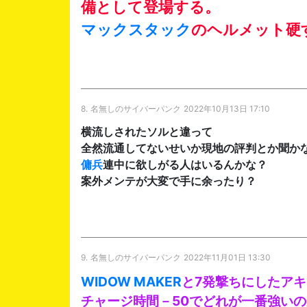
備として登場する。
マックスタック
のヘルメット硬
8.
名無しのサイバーパンク
2022年10月13日 17:10
横流しされたソルと違って
全然流通してないせいか現地の評判とか聞か
傭兵
連中に欲しがる人はいるんかな？
案外メンテが大変で手に余ったり？
9.
名無しのサイバーパンク
2022年11月01日 13:30
WIDOW MAKER
と7発撃ちにしたア
チャージ時間－50でどれが一番強いの