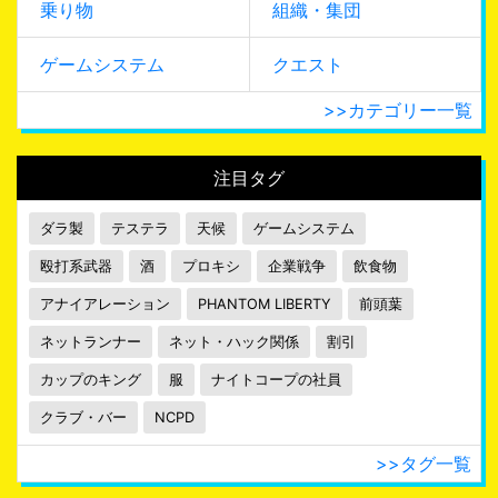
乗り物
組織・集団
ゲームシステム
クエスト
>>カテゴリー一覧
注目タグ
ダラ製
テステラ
天候
ゲームシステム
殴打系武器
酒
プロキシ
企業戦争
飲食物
アナイアレーション
PHANTOM LIBERTY
前頭葉
ネットランナー
ネット・ハック関係
割引
カップのキング
服
ナイトコープの社員
クラブ・バー
NCPD
>>タグ一覧