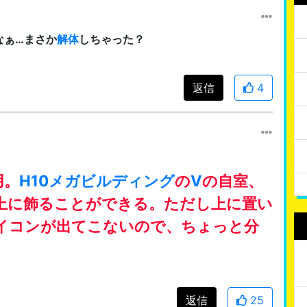
なぁ…まさか
解体
しちゃった？
返信
4
用。
H10メガビルディング
の
V
の自室、
上に飾ることができる。ただし上に置い
イコンが出てこないので、ちょっと分
返信
25