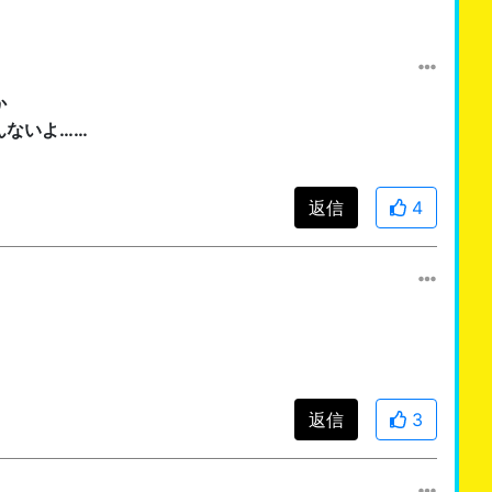
か
んないよ……
返信
4
返信
3