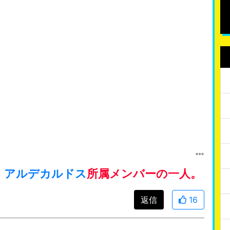
。
アルデカルドス
所属メンバーの一人。
返信
16