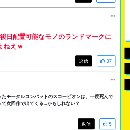
て後日配置可能なモノのランドマークに
よねえｗ
返信
37
ったモータルコンバットのスコーピオンは、一度死んで
って次回作で出てくる…かもしれない？
返信
5