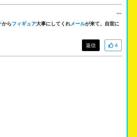
チ
から
フィギュア
大事にしてくれ
メール
が来て、自室に
返信
4