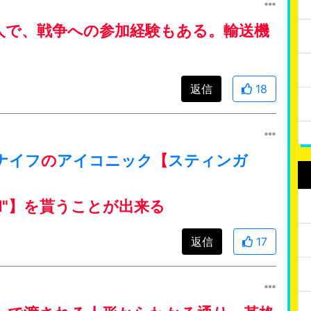
人で、戦争への参加経験もある。輸送機
返信
18
ナイフ
の
アイコニック
【
スティンガ
ION"】を貰うことが出来る
返信
17