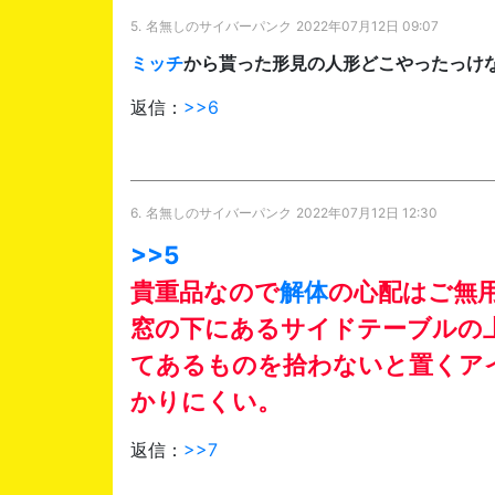
5.
名無しのサイバーパンク
2022年07月12日 09:07
ミッチ
から貰った形見の人形どこやったっけ
返信：
>>6
6.
名無しのサイバーパンク
2022年07月12日 12:30
>>5
貴重品なので
解体
の心配はご無
窓の下にあるサイドテーブルの
てあるものを拾わないと置くア
かりにくい。
返信：
>>7