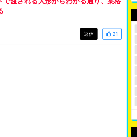
トで渡される人形からわかる通り、某格
る
返信
21