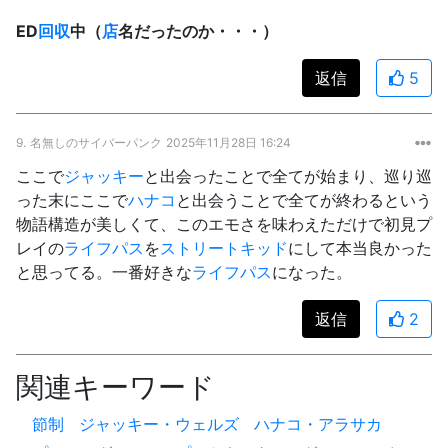
ED
回収
中（
店
名だったのか・・・）
返信
5
9.
名無しのサイバーパンク
2025年11月28日 16:24
ここで
ジャッキー
と出会ったことで全てが始まり、巡り巡
った末にここで
ハナコ
と出会うことで全てが終わるという
物語構造が美しくて、このエモさを味わえただけで初見プ
レイの
ライフパス
を
ストリートキッド
にして本当良かった
と思ってる。一番好きな
ライフパス
になった。
返信
2
関連キーワード
節制
ジャッキー・ウェルズ
ハナコ・アラサカ