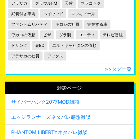
アラサカ
グラウルFM
天候
マラコック
武装付き車両
ヘイウッド
マッキノー系
ファントムリバティ
キロシの社員
実在する車
ワカコの依頼
ピザ
ダラ製
ユニティ
テレビ番組
ドリンク
裏BD
エル・キャピタンの依頼
アラサカの社員
アックス
>>タグ一覧
雑談ページ
サイバーパンク2077MOD雑談
エッジランナーズネタバレ感想雑談
PHANTOM LIBERTYネタバレ雑談