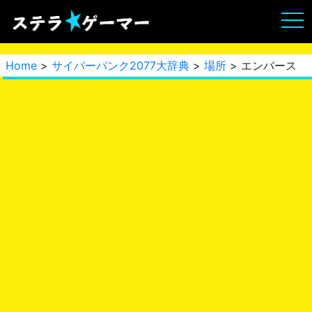
Home
>
サイバーパンク2077大辞典
>
場所
> エンバース