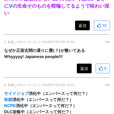
に
V
の生命そのものを暗喩してるようで味わい深
い
返信
10
7.
名無しのサイバーパンク
2023年11月14日 15:39
なぜか正面玄関の通りに畳(？)が敷いてある
Whyyyyy! Japanese people!!!
返信
5
8.
名無しのサイバーパンク
2025年11月23日 14:31
サイドジョブ
消化中（エンバースって何だ？）
依頼
消化中（エンバースって何だ？）
NCPD
消化中（エンバースって何だ？）
DLC攻略中（エンバースって何だ？）