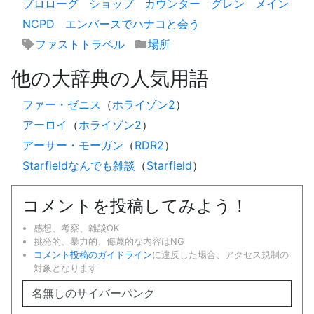
プロローグ
ショップ
カウンター
グレン
メイン
NCPD
エンバースでハナコと会う
ファストトラベル
場所
他の大辞典の人気用語
ファー・ゼニス
（
ホライゾン2
）
アーロイ
（
ホライゾン2
）
アーサー・モーガン
（
RDR2
）
Starfieldなんでも雑談
（
Starfield
）
コメントを投稿してみよう！
感想、考察、雑談OK
挑発的、暴力的、侮蔑的な内容はNG
コメント投稿のガイドライン
に違反した場合、アクセス規制の
対象となります