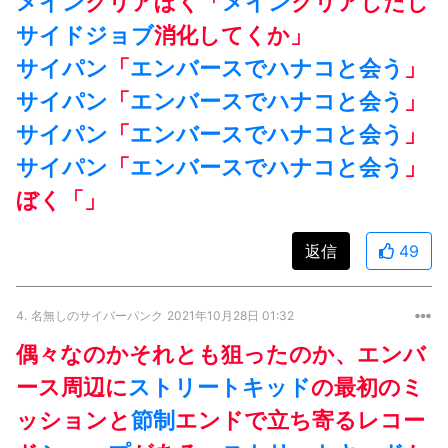
メイン
クリアぼく「
メイン
クリアしたし
サイドジョブ
消化してくか」
サイパン
「
エンバースでハナコと会う
」
サイパン
「
エンバースでハナコと会う
」
サイパン
「
エンバースでハナコと会う
」
サイパン
「
エンバースでハナコと会う
」
ぼく「」
返信
49
4.
名無しのサイバーパンク
2021年10月28日 01:32
偶々なのかそれとも狙ったのか、エンバ
ース周辺に
ストリートキッド
の最初のミ
ッションと
節制
エンドで立ち寄るレコー