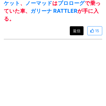
ケット
、
ノーマッド
は
プロローグ
で乗っ
ていた車、
ガリーナ
RATTLER
が手に入
る。
返信
15