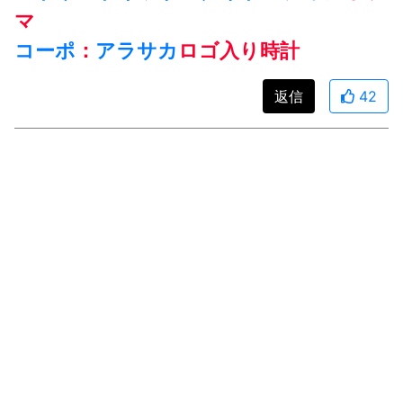
マ
コーポ
：
アラサカ
ロゴ入り時計
返信
42