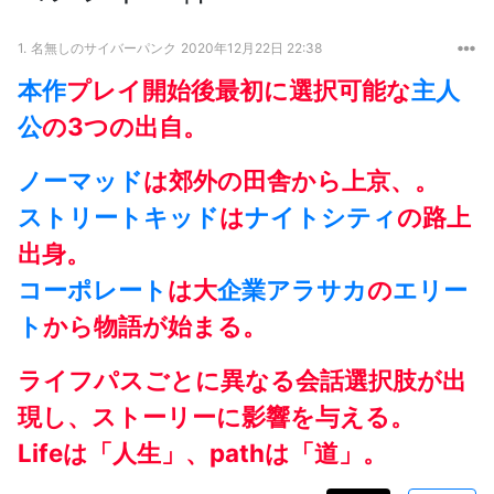
1.
名無しのサイバーパンク
2020年12月22日 22:38
本作
プレイ開始後最初に選択可能な
主人
公
の3つの出自。
ノーマッド
は郊外の田舎から上京、。
ストリートキッド
は
ナイトシティ
の路上
出身。
コーポレート
は大
企業
アラサカ
の
エリー
ト
から物語が始まる。
ライフパスごとに異なる会話選択肢が出
現し、ストーリーに影響を与える。
Lifeは「人生」、pathは「道」。