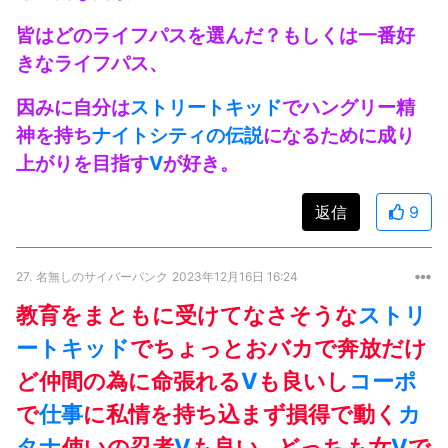
皆はどのライフパスを選んだ？もしくは一番好
きなライフパス、
因みに自分は
ストリートキッド
でハングリー精
神を持ち
ナイトシティの伝説
になるために成り
上がりを目指す
V
が好き。
返信
9
27.
名無しのサイバーパンク
2023年12月16日 16:24
教育をまともに受けてなさそうな
ストリ
ートキッド
でちょっとおバカで奔放だけ
ど仲間の為に命張れる
V
も良いし
コーポ
で
仕事
に私情を持ち込まず損得で動く
カ
タナ
使いの忍者
V
も良い…どっちも女
V
で