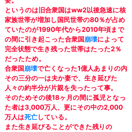
要。
というのは旧合衆国はww2以後急速に核
家族世帯が増加し国民世帯の80％が占め
ていたのが1990年代から2010年頃まで
の間に引き起こった合衆国
崩壊
によって
完全状態で生き残った世帯はたった2％
だったため。
合衆国
崩壊
で亡くなった1億人あまりの内
その三分の一は夫か妻で、生き延びた
人々の約半分が片親を失ったって事。
そのためその後18ヶ月の間に孤児となっ
た者は3,000万人、更にその中の2,000
万人は
死亡
している。
また生き延びることができた残りの