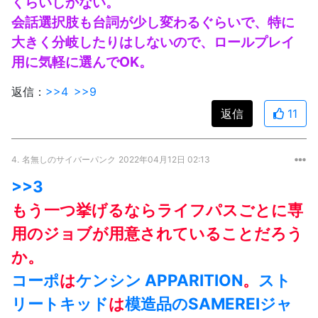
くらいしかない。
会話選択肢も台詞が少し変わるぐらいで、特に
大きく分岐したりはしないので、ロールプレイ
用に気軽に選んでOK。
返信：
>>4
>>9
返信
11
4.
名無しのサイバーパンク
2022年04月12日 02:13
>>3
もう一つ挙げるならライフパスごとに専
用のジョブが用意されていることだろう
か。
コーポ
は
ケンシン
APPARITION
。
スト
リートキッド
は
模造品のSAMEREIジャ