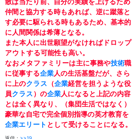
散は当たり前、自分の実績を上げるため
仲間と協力する時もあれば、逆に蹴落と
す必要に駆られる時もあるため、基本的
に人間関係は希薄となる。
また本人に出世願望がなければドロップ
アウトする可能性も高い。
なおメタファミリーは主に事務や
技術
職
に従事する
企業
人の生活基盤だが、さら
に上の
クラス
（
企業
経営を担うような役
員
クラス
）の
企業
人になると上記の内容
とは全く異なり、（集団生活ではなく）
豪華な自宅で完全個別指導の英才教育を
企業
エリート
として受けることになる。
返信：
>>19