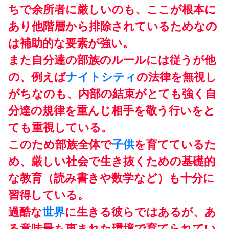
ちで余所者に厳しいのも、ここが根本に
あり他階層から排除されているためなの
は補助的な要素が強い。
また自分達の部族のルールには従うが他
の、例えば
ナイトシティ
の法律を無視し
がちなのも、内部の結束がとても強く自
分達の規律を重んじ相手を敬う行いをと
ても重視している。
このため部族全体で
子供
を育てているた
め、厳しい社会で生き抜くための基礎的
な教育（読み書きや数学など）も十分に
習得している。
過酷な
世界
に生きる彼らではあるが、あ
る意味最も恵まれた環境で育てられてい