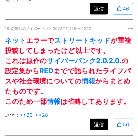
返信
46
18.
名無しのサイバーパンク
2022年12月16日 12:13
ネット
エラーで
ストリートキッド
が重複
投稿してしまったけど以上です。
これは原作の
サイバーパンク2.0.2.0.
の
設定集から
RED
までで語られたライフパ
スや社会環境についての
情報
からまとめ
たものです。
このため一部
情報
は省略してあります。
返信：
>>20
>>28
返信
56