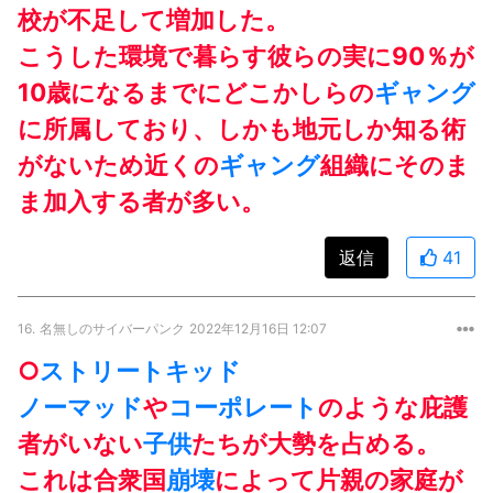
校が不足して増加した。
こうした環境で暮らす彼らの実に90％が
10歳になるまでにどこかしらの
ギャング
に所属しており、しかも地元しか知る術
がないため近くの
ギャング
組織にそのま
ま加入する者が多い。
返信
41
16.
名無しのサイバーパンク
2022年12月16日 12:07
○
ストリートキッド
ノーマッド
や
コーポレート
のような庇護
者がいない
子供
たちが大勢を占める。
これは合衆国
崩壊
によって片親の家庭が