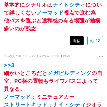
基本的にシナリオは
ナイトシティ
につい
て詳しくない
ノーマッド
視点で進む為
他パスを選ぶと違和感の有る場面が結構
多いのが残念
返信
22
9.
名無しのサイバーパンク
2022年06月10日 19:20
>>3
細かいところだと
メガビルディング
の自
室、PC横の置物もライフパスによって
異なる。
ノーマッド
：ミニチュアカー
ストリートキッド
：
ナイトシティ
ジオラ