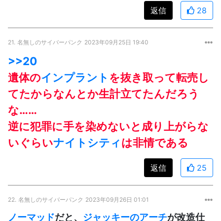
返信
28
21.
名無しのサイバーパンク
2023年09月25日 19:40
>>20
遺体の
インプラント
を抜き取って転売し
てたからなんとか生計立てたんだろう
な……
逆に犯罪に手を染めないと成り上がらな
いぐらい
ナイトシティ
は非情である
返信
25
22.
名無しのサイバーパンク
2023年09月26日 01:01
ノーマッド
だと、
ジャッキーのアーチ
が改造仕