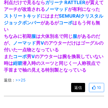
利点だけで見るなら
ガリーナ
RATTLER
が貰えて
アーチが改造される
ノーマッド
が有利になった
ストリートキッド
にはまだ
SEMURAIクリスタル
ジョックボンバー
があるが
コーポ
はもう何も無
い
ちなみに初期
服
は大体別名で同じ
服
があるのだ
が、
ノーマッド
男
V
のアウターだけはゴーグルの
付いた一点物となっている
また
コーポ
男
V
のアウターは腕を換装していない
時は
紺碧
潜入時のスーツと同じく一人称視点で
手首まで袖の見える特別製となっている
返信：
>>25
返信
10