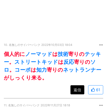
10.
名無しのサイバーパンク
2022年10月03日 18:04
個人的に
ノーマッド
は
技術
寄りの
テッキ
ー
。
ストリートキッド
は
反応
寄りの
ソ
ロ
。
コーポ
は
知力
寄りの
ネットランナー
がしっくり来る。
返信
61
11.
名無しのサイバーパンク
2022年11月27日 18:18