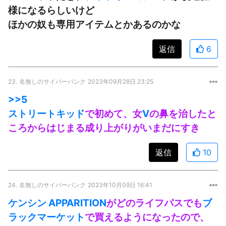
様になるらしいけど
ほかの奴も専用アイテムとかあるのかな
返信
6
23.
名無しのサイバーパンク
2023年09月28日 23:25
>>5
ストリートキッド
で初めて、女
V
の鼻を治したと
ころからはじまる成り上がりがいまだにすき
返信
10
24.
名無しのサイバーパンク
2023年10月09日 16:41
ケンシン
APPARITION
がどのライフパスでも
ブ
ラックマーケット
で買えるようになったので、