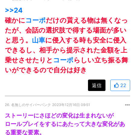
>>24
確かに
コーポ
だけの貰える物は無くなっ
たが、会話の選択肢で得する場面が多い
と思う。
山車
に侵入する時も安全に侵入
できるし、相手から提示された金額を上
乗せさせたりと
コーポ
らしい立ち振る舞
いができるので自分は好き
返信
22
26.
名無しのサイバーパンク
2023年12月16日 09:51
ストーリーにさほどの変化は生まれないが
ロールプレイをするにあたって大きな変化があ
る重要な要素。