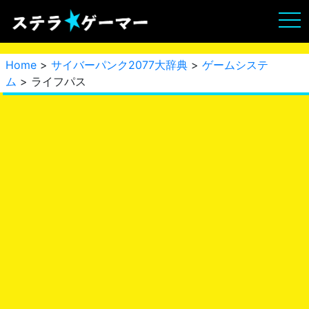
Home
>
サイバーパンク2077大辞典
>
ゲームシステ
ム
> ライフパス