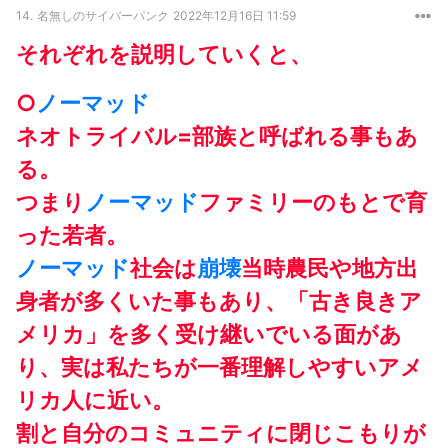
14.
名無しのサイバーパンク
2022年12月16日 11:59
それぞれを説明していくと、
○
ノーマッド
ネオトライバル=部族と呼ばれる事もあ
る。
つまり
ノーマッド
ファミリーのもとで育
った若者。
ノーマッド
社会は
崩壊
当時農民や地方出
身者が多くいた事もあり、「古き良きア
メリカ」を多く受け継いでいる面があ
り、実は私たちが一番理解しやすいアメ
リカ人に近い。
割と自分のコミュニティに閉じこもりが