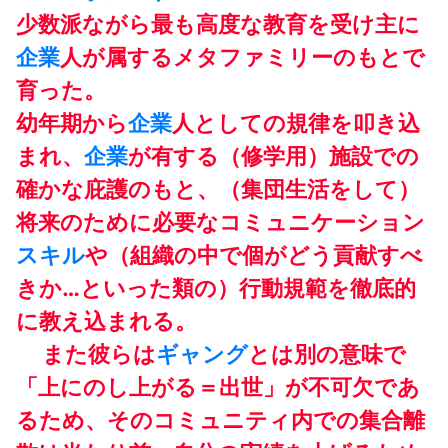
少数派ながら最も高度な教育を受け主に
企業
人が属するメタファミリーのもとで
育った。
幼年期から
企業
人としての規律を叩き込
まれ、
企業
が有する（修学用）施設での
確かな庇護のもと、（集団生活をして）
将来のために必要なコミュニケーション
スキル
や（組織の中で個がどう貢献すべ
きか…といった類の）行動規範を徹底的
に教え込まれる。
また彼らは
ギャング
とは別の意味で
「上にのし上がる＝出世」が不可欠であ
るため、そのコミュニティ内での集合離