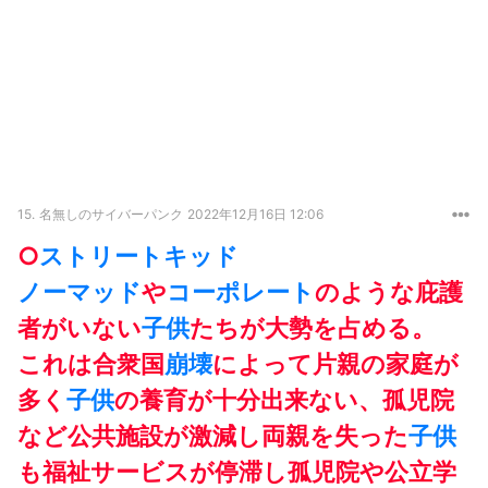
15.
名無しのサイバーパンク
2022年12月16日 12:06
○
ストリートキッド
ノーマッド
や
コーポレート
のような庇護
者がいない
子供
たちが大勢を占める。
これは合衆国
崩壊
によって片親の家庭が
多く
子供
の養育が十分出来ない、孤児院
など公共施設が激減し両親を失った
子供
も福祉サービスが停滞し孤児院や公立学