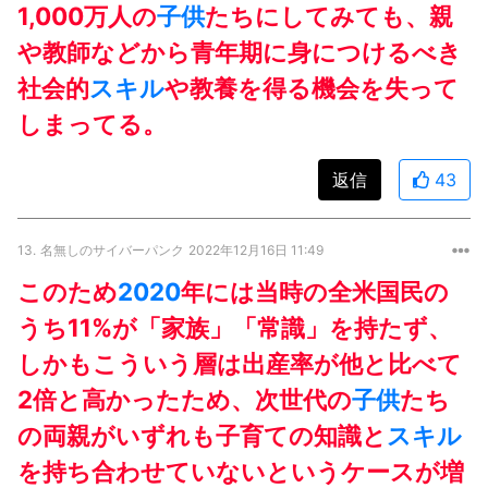
1,000万人の
子供
たちにしてみても、親
や教師などから青年期に身につけるべき
社会的
スキル
や教養を得る機会を失って
しまってる。
返信
43
13.
名無しのサイバーパンク
2022年12月16日 11:49
このため
2020
年には当時の全米国民の
うち11%が「家族」「常識」を持たず、
しかもこういう層は出産率が他と比べて
2倍と高かったため、次世代の
子供
たち
の両親がいずれも子育ての知識と
スキル
を持ち合わせていないというケースが増