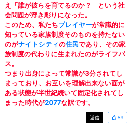
え「誰が彼らを育てるのか？」という社
会問題が浮き彫りになった。
このため、私たち
プレイヤー
が常識的に
知っている家族制度そのものを持たない
のが
ナイトシティ
の
住民
であり、その家
族制度の代わりに生まれたのがライフパ
ス。
つまり出身によって常識が3分されてし
まっており、お互いを理解出来ない面が
ある状態が半世紀続いて固定化されてし
まった時代が
2077
な訳です。
返信
59