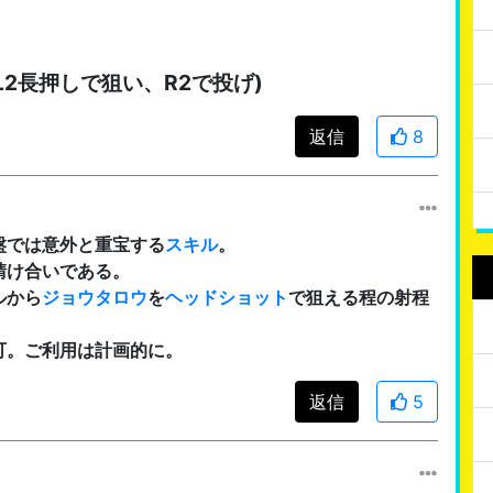
2長押しで狙い、R2で投げ)
返信
8
盤では意外と重宝する
スキル
。
請け合いである。
ルから
ジョウタロウ
を
ヘッドショット
で狙える程の射程
可。ご利用は計画的に。
返信
5