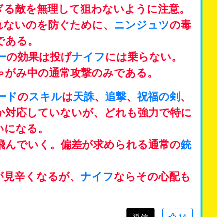
ぎる敵を無理して狙わないように注意。
れないのを防ぐために、
ニンジュツ
の毒
である。
ー
の効果は投げ
ナイフ
には乗らない。
ゃがみ中の通常攻撃のみである。
ード
の
スキル
は
天誅
、
追撃
、
祝福の剣
、
か対応していないが、どれも強力で特に
いになる。
飛んでいく。偏差が求められる通常の
銃
が見辛くなるが、
ナイフ
ならその心配も
返信
14