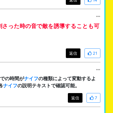
刺さった時の音で敵を誘導することも可
返信
21
での時間が
ナイフ
の種類によって変動するよ
各
ナイフ
の説明テキストで確認可能。
返信
7