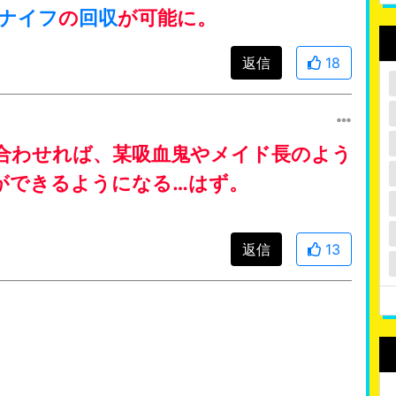
ナイフ
の
回収
が可能に。
返信
18
合わせれば、某吸血鬼やメイド長のよう
ができるようになる…はず。
返信
13