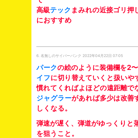
高級
テック
まみれの近接ゴリ押
におすすめ
6.
名無しのサイバーパンク
2022年04月22日 07:05
パーク
の絵のように装備欄を2〜
イフ
に切り替えていくと扱いや
慣れてくればよほどの遠距離で
ジャグラー
があれば多少は改善
しくなる。
弾速が遅く、弾道がゆっくりと
を狙うこと。