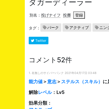
ダガーディーラー
別名：
投げナイフ
投擲
登録
パーク
アクティブ
ニン
タグ：
Twitter
コメント52件
1.
名無しのサイバーパンク
2021年04月17日 03:48
能力値
＞
意志
＞
ステルス（スキル）
に
解除
レベル
：Lv5
効果分類：