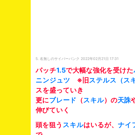
5.
名無しのサイバーパンク
2022年02月21日 17:31
パッチ
1.5
で大幅な強化を受けた
ニンジュツ
※旧
ステルス（ス
スを盛っていき
更に
ブレード
（
スキル
）の
天誅
伸びていく
頭を狙う
スキル
はいるが、
ナイ
で