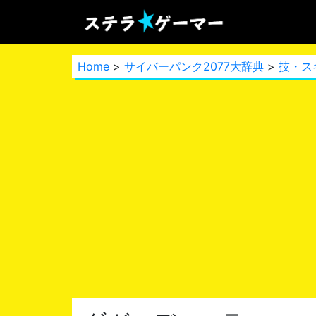
Home
>
サイバーパンク2077大辞典
>
技・ス