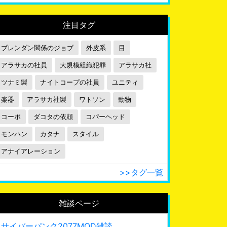
注目タグ
ブレンダン関係のジョブ
外皮系
目
アラサカの社員
大規模組織犯罪
アラサカ社
ツナミ製
ナイトコープの社員
ユニティ
楽器
アラサカ社製
ワトソン
動物
コーポ
ダコタの依頼
コパーヘッド
モンハン
カタナ
スタイル
アナイアレーション
>>タグ一覧
雑談ページ
サイバーパンク2077MOD雑談