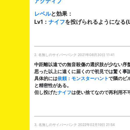
アクティブ
レベル
と効果：
Lv1：
ナイフ
を投げられるようになる(L
2.
名無しのサイバーパンク
2021年08月30日 11:41
中距離以遠での無音殺傷の選択肢が少ない序
思った以上に遠くに届くので初見では驚く事
具体的には
依頼：モンスターハント
で隣のビ
と精密性がある。
但し投げた
ナイフ
は使い捨てなので再利用不
3.
名無しのサイバーパンク
2022年02月19日 21:54