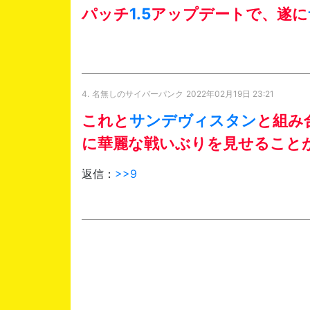
パッチ
1.5
アップデートで、遂に
4.
名無しのサイバーパンク
2022年02月19日 23:21
これと
サンデヴィスタン
と組み
に華麗な戦いぶりを見せること
返信：
>>9