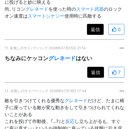
に投げると妙に映える
尚､リコン
グレネード
を使った時の
スマート武器
のロック
オン速度は
スマートシナジー
使用時に匹敵する
返信
0
11.
名無しのサイバーパンク
2026年07月05日 21:14
ちなみにケッコン
グレネード
はない
返信
7
12.
名無しのサイバーパンク
2026年07月19日 17:34
敵を引きつけてくれる優秀な
グレネード
だけど、たまに椅
子に座っている敵が変な動きをして引きつけられてくれな
いことがある
これを投げて作動後、｢...?｣と
反応
し立ち上がるも、すぐ
に座り直す･･･というか強制的に座っている状態に引き戻