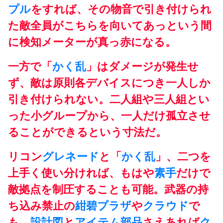
プル
をすれば、その物音で引き付けられ
た敵全員がこちらを向いてあっという間
に検知メーターが真っ赤になる。
一方で「
かく乱
」はダメージが発生せ
ず、敵は原則各デバイスにつき一人しか
引き付けられない。二人組や三人組とい
った小グループから、一人だけ孤立させ
ることができるという寸法だ。
リコン
グレネード
と「
かく乱
」、二つを
上手く使い分ければ、もはや
素手
だけで
敵拠点を制圧することも可能。武器の持
ち込み禁止の
紺碧プラザ
や
クラウド
で
も、
設計図
と
アイテム部品
さえあれば
ク