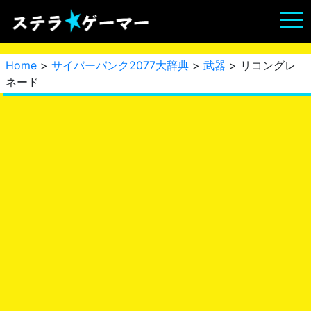
Home
>
サイバーパンク2077大辞典
>
武器
> リコングレ
ネード