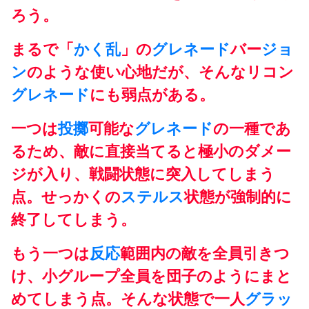
ろう。
まるで「
かく乱
」の
グレネード
バー
ジョ
ン
のような使い心地だが、そんなリコン
グレネード
にも弱点がある。
一つは
投擲
可能な
グレネード
の一種であ
るため、敵に直接当てると極小のダメー
ジが入り、戦闘状態に突入してしまう
点。せっかくの
ステルス
状態が強制的に
終了してしまう。
もう一つは
反応
範囲内の敵を全員引きつ
け、小グループ全員を団子のようにまと
めてしまう点。そんな状態で一人
グラッ