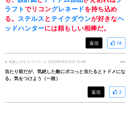
ラフト
でリコン
グレネード
を持ち込め
る。
ステルス
と
テイクダウン
が好きな
ヘ
ッドハンター
には頼もしい相棒だ。
返信
14
9.
名無しのサイバーパンク
2025年06月10日 10:48
当たり前だが、気絶した敵にポコっと当たるとトドメにな
る。気をつけよう（一敗）
返信
3