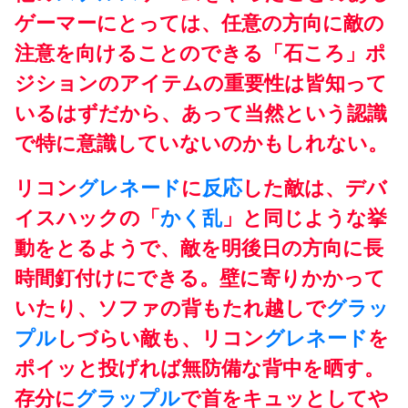
ゲーマーにとっては、任意の方向に敵の
注意を向けることのできる「石ころ」ポ
ジションのアイテムの重要性は皆知って
いるはずだから、あって当然という認識
で特に意識していないのかもしれない。
リコン
グレネード
に
反応
した敵は、デバ
イスハックの「
かく乱
」と同じような挙
動をとるようで、敵を明後日の方向に長
時間釘付けにできる。壁に寄りかかって
いたり、ソファの背もたれ越しで
グラッ
プル
しづらい敵も、リコン
グレネード
を
ポイッと投げれば無防備な背中を晒す。
存分に
グラップル
で首をキュッとしてや