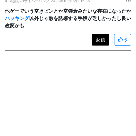
4.
名無しのサイバーパンク
2023年10月02日 15:35
他ゲーでいう空きビンとか空弾倉みたいな存在になったか
ハッキング
以外じゃ敵を誘導する手段が乏しかったし良い
改変かも
返信
5