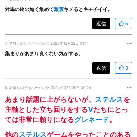
対馬の鈴の如く集めて
激震
キメるとキモチイイ。
返信
5
7.
名無しのサイバーパンク
2023年12月22日 01:11
集まりがあまり良くない気がする。
返信
3
8.
名無しのサイバーパンク
2024年07月29日 00:24
あまり話題に上がらないが、
ステルス
を
主軸とした立ち回りをする
V
たちにとっ
ては非常に頼りになる
グレネード
。
他の
ステルス
ゲームをやったことのある