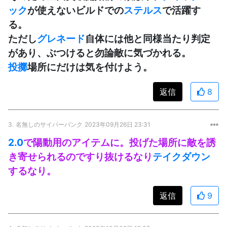
ック
が使えないビルドでの
ステルス
で活躍す
る。
ただし
グレネード
自体には他と同様当たり判定
があり、ぶつけると勿論敵に気づかれる。
投擲
場所にだけは気を付けよう。
返信
8
3.
名無しのサイバーパンク
2023年09月26日 23:31
2.0
で陽動用のアイテムに。投げた場所に敵を誘
き寄せられるのですり抜けるなり
テイクダウン
するなり。
返信
9