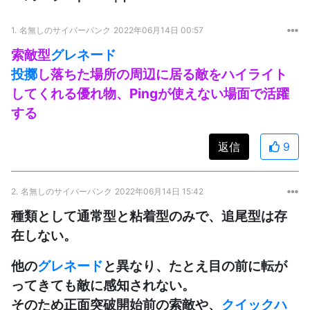
1.
名無しのサイバーパンク
2022年06月14日 00:57
索敵型
グレネード
投擲
し落ちた場所の周辺に居る敵をハイライト
してくれる優れ物、Pingが使えない場面で活躍
する
返信
9
2.
名無しのサイバーパンク
2022年06月14日 15:42
種類として通常型と粘着型のみで、追尾型は存
在しない。
他の
グレネード
と異なり、たとえ目の前に転が
ってきても敵に感知されない。
そのため正面突破開始前の索敵や、
クイックハ