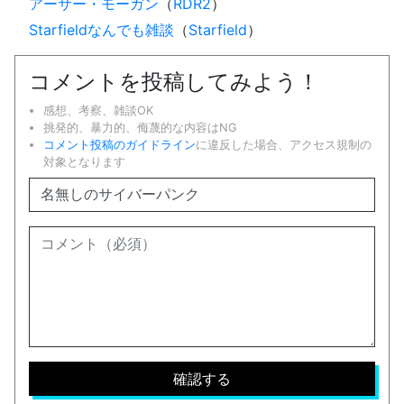
アーサー・モーガン
（
RDR2
）
Starfieldなんでも雑談
（
Starfield
）
コメントを投稿してみよう！
感想、考察、雑談OK
挑発的、暴力的、侮蔑的な内容はNG
コメント投稿のガイドライン
に違反した場合、アクセス規制の
対象となります