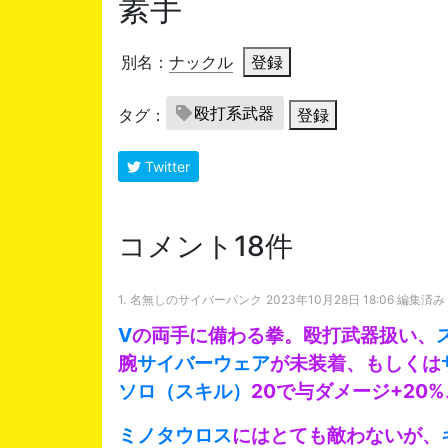
素手
別名：
ナックル
登録
殴打系武器
タグ：
登録
Twitter
コメント18件
1.
名無しのサイバーパンク
2023年10月28日 18:06 編集済み
V
の両手に備わる拳。殴打武器扱い、
腕
サイバーウェア
が未装着、もしくは
ソロ（スキル）
20で与ダメージ+20
ミノタウロス
にはとても敵わないが、