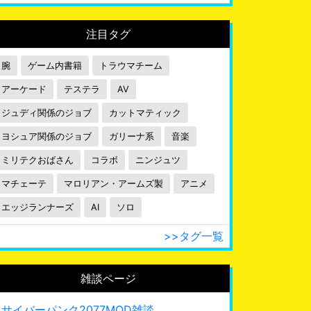
注目タグ
腕
ゲーム内書籍
トラウマチーム
アーケード
テステラ
AV
ジュディ関係のジョブ
カットマティック
ヨシュア関係のジョブ
ガリーナ系
音楽
ミリテクおばさん
コラボ
ニンジュツ
マチェーテ
マロリアン・アームズ製
アニメ
エッジランナーズ
AI
ソロ
>>タグ一覧
雑談ページ
サイバーパンク2077MOD雑談