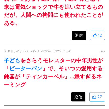
来は電気ショックで牛を追い立てるもの
だが、人間への拷問にも使われたことが
ある。
返信
12
3.
名無しのサイバーパンク
2022年05月25日 10:41
子ども
をさらうモレスターの中年男性が
「
ピーターパン
」で、そいつの愛用する
鈍器が「ティンカーベル」…嫌すぎるネ
ーミング
返信
27