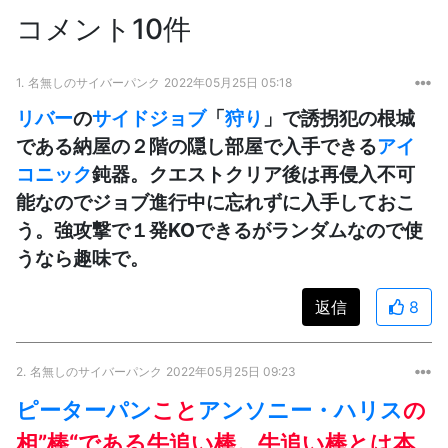
コメント10件
1.
名無しのサイバーパンク
2022年05月25日 05:18
リバー
の
サイドジョブ
「
狩り
」で誘拐犯の根城
である納屋の２階の隠し部屋で入手できる
アイ
コニック
鈍器。クエストクリア後は再侵入不可
能なのでジョブ進行中に忘れずに入手しておこ
う。強攻撃で１発KOできるがランダムなので使
うなら趣味で。
返信
8
2.
名無しのサイバーパンク
2022年05月25日 09:23
ピーターパン
こと
アンソニー・ハリス
の
相”棒“である牛追い棒。牛追い棒とは本