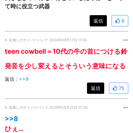
て時に役立つ武器
返信
6
8.
名無しのサイバーパンク
2024年09月17日 11:24
teen cowbell＝10代の牛の首につける鈴
発音を少し変えるとそういう意味になる
返信：
>>9
返信
75
9.
名無しのサイバーパンク
2025年05月23日 01:26
>>8
ひぇ…