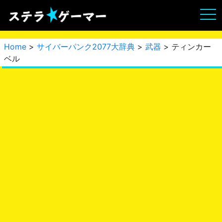
Home
>
サイバーパンク2077大辞典
>
武器
> ティンカー
ベル