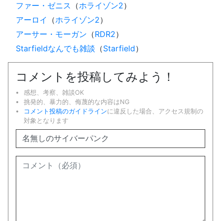
ファー・ゼニス
（
ホライゾン2
）
アーロイ
（
ホライゾン2
）
アーサー・モーガン
（
RDR2
）
Starfieldなんでも雑談
（
Starfield
）
コメントを投稿してみよう！
感想、考察、雑談OK
挑発的、暴力的、侮蔑的な内容はNG
コメント投稿のガイドライン
に違反した場合、アクセス規制の
対象となります