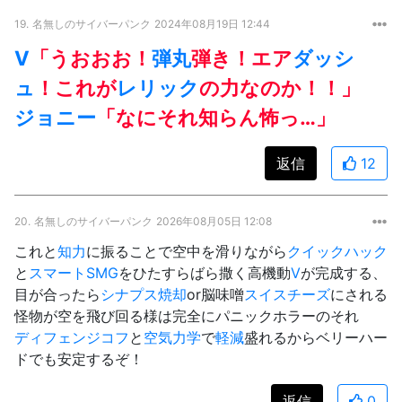
19.
名無しのサイバーパンク
2024年08月19日 12:44
V
「うおおお！
弾丸
弾き！エア
ダッシ
ュ
！これが
レリック
の力なのか！！」
ジョニー
「なにそれ知らん怖っ…」
返信
12
20.
名無しのサイバーパンク
2026年08月05日 12:08
これと
知力
に振ることで空中を滑りながら
クイックハック
と
スマート
SMG
をひたすらばら撒く高機動
V
が完成する、
目が合ったら
シナプス焼却
or脳味噌
スイスチーズ
にされる
怪物が空を飛び回る様は完全にパニックホラーのそれ
ディフェンジコフ
と
空気力学
で
軽減
盛れるからベリーハー
ドでも安定するぞ！
返信
0