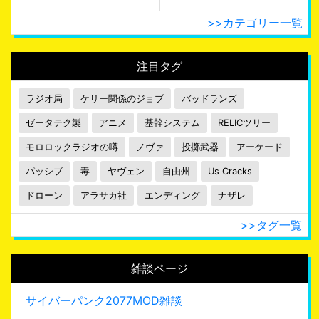
>>カテゴリー一覧
注目タグ
ラジオ局
ケリー関係のジョブ
バッドランズ
ゼータテク製
アニメ
基幹システム
RELICツリー
モロロックラジオの噂
ノヴァ
投擲武器
アーケード
パッシブ
毒
ヤヴェン
自由州
Us Cracks
ドローン
アラサカ社
エンディング
ナザレ
>>タグ一覧
雑談ページ
サイバーパンク2077MOD雑談