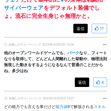
サイバーウェア
をデフォルト装備でし
ょ。流石に完全生身じゃ無理かと。
返信
17
11.
名無しのサイバーパンク
2023年10月02日 15:56
他のオープンワールドゲームでも、
パーク
なり、フィート
なりを取得して、どんどん人間離れした挙動や、物理法則
無視した動きをするようになるなんて普通のことだから
ね、多少はね
返信
4
12.
名無しのサイバーパンク
2023年10月20日 16:27
どの能力でも言える事だけど
能力値
9で解放される
スキル