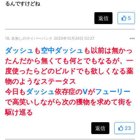
るんですけどね
返信
5
18.
名無しのサイバーパンク
2023年10月24日 02:27
ダッシュ
も
空中ダッシュ
も以前は無かっ
たんだから無くても何とでもなるが、一
度使ったらどのビルドでも欲しくなる薬
物のようなステータス
今日も
ダッシュ
依存症の
V
が
フューリー
で高笑いしながら次の獲物を求めて街を
駆け巡る
返信
23