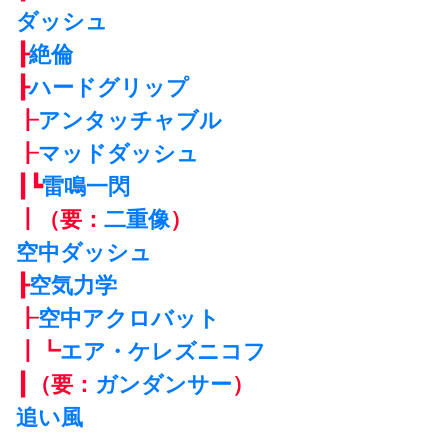
ダッシュ
┠
絶倫
┠
ハードグリップ
┠
アンタッチャブル
┠
マッドダッシュ
┃┗
雷鳴一閃
┃（要：
二重像
）
空中ダッシュ
┠
空気力学
┠
空中アクロバット
┃┗
エア・ケレズニコフ
┃（要：
ガンダンサー
）
追い風