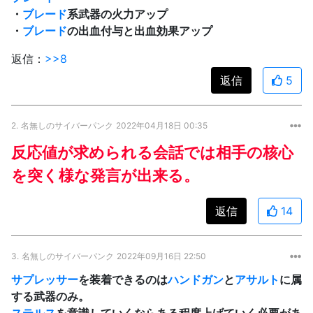
・
ブレード
系武器の火力アップ
・
ブレード
の出血付与と出血効果アップ
返信：
>>8
返信
5
2.
名無しのサイバーパンク
2022年04月18日 00:35
反応値が求められる会話では相手の核心
を突く様な発言が出来る。
返信
14
3.
名無しのサイバーパンク
2022年09月16日 22:50
サプレッサー
を装着できるのは
ハンドガン
と
アサルト
に属
する武器のみ。
ステルス
を意識していくならある程度上げていく必要があ