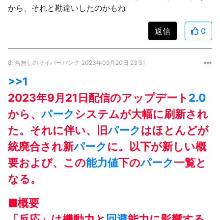
から、それと勘違いしたのかもね
返信
0
8.
名無しのサイバーパンク
2023年09月20日 23:51
>>1
2023年9月21日配信のアップデート
2.0
から、
パーク
システムが大幅に刷新され
た。それに伴い、旧
パーク
はほとんどが
統廃合され新
パーク
に。以下が新しい概
要および、この
能力値
下の
パーク
一覧と
なる。
■概要
「反応」は機動力と
回避
能力に影響する