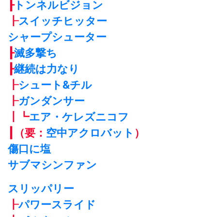
┠
トンネルビジョン
┠
スイッチヒッター
シャープシューター
┠
滅多撃ち
┠
継続は力なり
┠
シュート&チル
┠
ガンダンサー
┃┗
エア・ケレズニコフ
┃（要：
空中アクロバット
）
傷口に塩
サブマシンファン
スリッパリー
┠
パワースライド