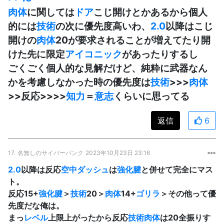
肉体
に関しては
ドア
こじ開けとかあるから個人
的には
技術
の次に優先度高いわ、
2.0
以降はこじ
開けの
肉体
20が要求されることが増えてたり開
けた先に限定
アイコニック
があったりするし
ごくごく個人的な見解だけど、純粋に武器なん
かを考慮しなかった時の優先度は
技術
>>>
肉体
>>反応>>>>
知力
＝
意志
くらいに思ってる
返信
6
17.
名無しのサイバーパンク
2023年10月23日 23:16
2.0
以降は反応
空中ダッシュ
は
強化腱
と併せて完全にマス
ト。
反応15+
強化腱
＞
技術
20＞
肉体
14+
ゴリラ
＞その他って優
先度だな俺は。
まっ
レベル
上限上がったから反応
技術
肉体
は20全振りす