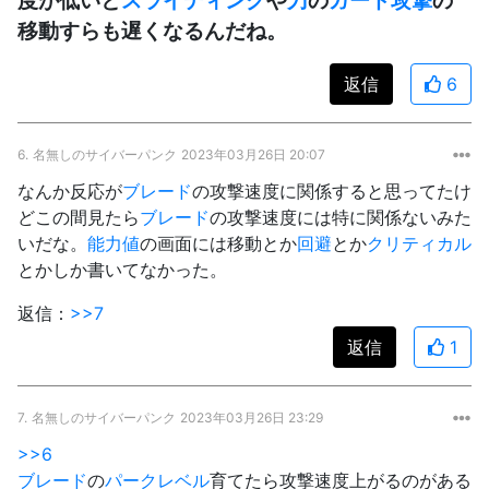
移動すらも遅くなるんだね。
返信
6
6.
名無しのサイバーパンク
2023年03月26日 20:07
なんか反応が
ブレード
の攻撃速度に関係すると思ってたけ
どこの間見たら
ブレード
の攻撃速度には特に関係ないみた
いだな。
能力値
の画面には移動とか
回避
とか
クリティカル
とかしか書いてなかった。
返信：
>>7
返信
1
7.
名無しのサイバーパンク
2023年03月26日 23:29
>>6
ブレード
の
パーク
レベル
育てたら攻撃速度上がるのがある