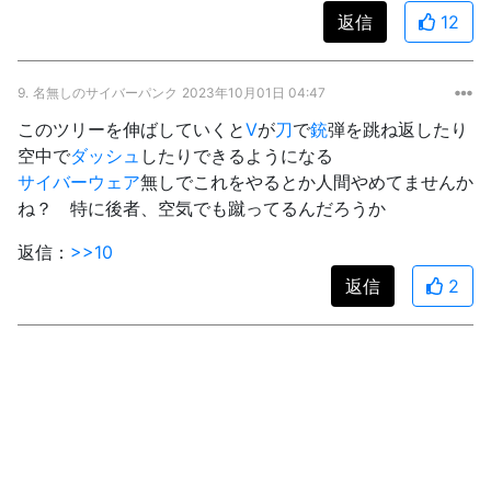
返信
12
9.
名無しのサイバーパンク
2023年10月01日 04:47
このツリーを伸ばしていくと
V
が
刀
で
銃
弾を跳ね返したり
空中で
ダッシュ
したりできるようになる
サイバーウェア
無しでこれをやるとか人間やめてませんか
ね？ 特に後者、空気でも蹴ってるんだろうか
返信：
>>10
返信
2