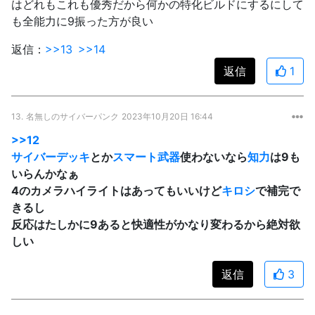
はどれもこれも優秀だから何かの特化ビルドにするにして
も全能力に9振った方が良い
返信：
>>13
>>14
返信
1
13.
名無しのサイバーパンク
2023年10月20日 16:44
>>12
サイバーデッキ
とか
スマート武器
使わないなら
知力
は9も
いらんかなぁ
4のカメラハイライトはあってもいいけど
キロシ
で補完で
きるし
反応はたしかに9あると快適性がかなり変わるから絶対欲
しい
返信
3