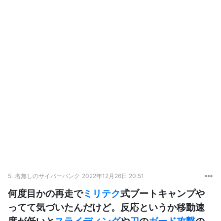
5.
名無しのサイバーパンク
2022年12月26日 20:51
何度目かの再走で
ミリテク
式ブートキャンプや
ってて気づいたんだけど。反応というか移動速
度が低いと
スライディング
や
刀
の
ガード攻撃
の