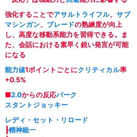
強化することで
アサルトライフル
、
サブ
マシンガン
、
ブレード
の熟練度が向上
し、高度な移動系能力を習得できる。ま
た、会話における素早く鋭い発言が可能
になる
能力値
1ポイントごとに
クリティカル
率
+0.5%
■
2.0
からの反応
パーク
スタントジョッキー
レディ・セット・リロード
┠
精神統一