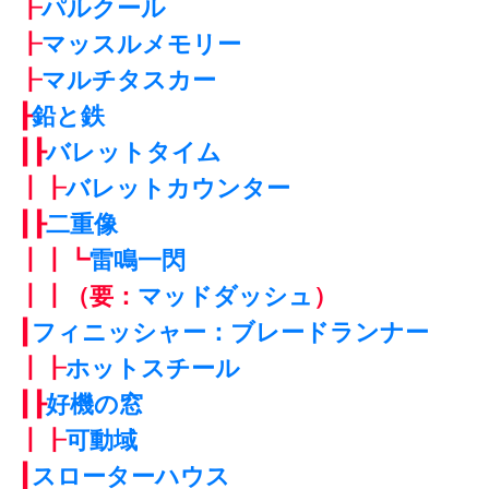
┠
パルクール
┠
マッスルメモリー
┠
マルチタスカー
┠
鉛と鉄
┃┠
バレットタイム
┃┠
バレットカウンター
┃┠
二重像
┃┃┗
雷鳴一閃
┃┃（要：
マッドダッシュ
）
┃
フィニッシャー：ブレードランナー
┃┠
ホットスチール
┃┠
好機の窓
┃┠
可動域
┃
スローターハウス