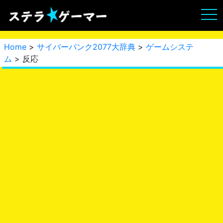
Home
>
サイバーパンク2077大辞典
>
ゲームシステ
ム
> 反応