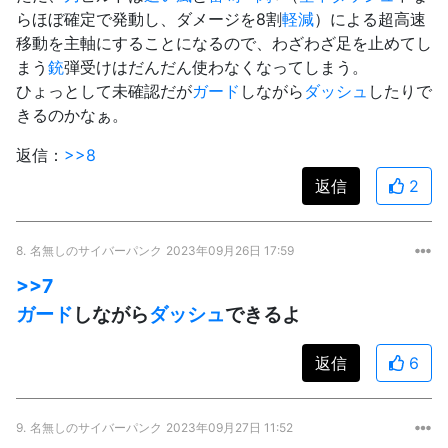
らほぼ確定で発動し、ダメージを8割
軽減
）による超高速
移動を主軸にすることになるので、わざわざ足を止めてし
まう
銃
弾受けはだんだん使わなくなってしまう。
ひょっとして未確認だが
ガード
しながら
ダッシュ
したりで
きるのかなぁ。
返信：
>>8
返信
2
8.
名無しのサイバーパンク
2023年09月26日 17:59
>>7
ガード
しながら
ダッシュ
できるよ
返信
6
9.
名無しのサイバーパンク
2023年09月27日 11:52