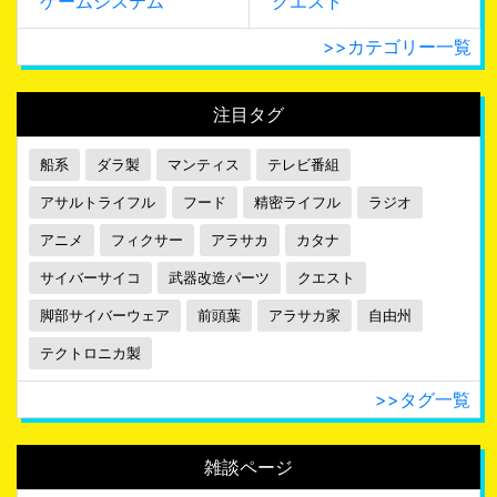
ゲームシステム
クエスト
>>カテゴリー一覧
注目タグ
船系
ダラ製
マンティス
テレビ番組
アサルトライフル
フード
精密ライフル
ラジオ
アニメ
フィクサー
アラサカ
カタナ
サイバーサイコ
武器改造パーツ
クエスト
脚部サイバーウェア
前頭葉
アラサカ家
自由州
テクトロニカ製
>>タグ一覧
雑談ページ