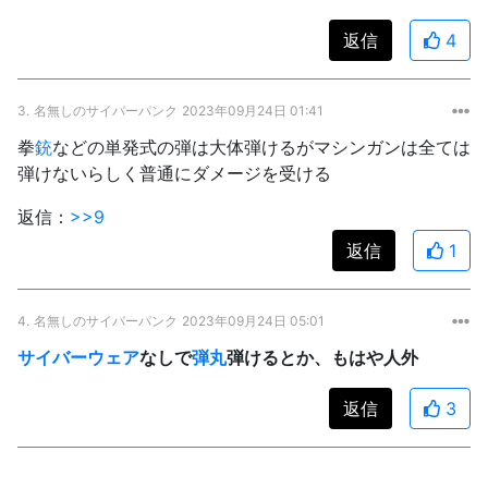
返信
4
3.
名無しのサイバーパンク
2023年09月24日 01:41
拳
銃
などの単発式の弾は大体弾けるがマシンガンは全ては
弾けないらしく普通にダメージを受ける
返信：
>>9
返信
1
4.
名無しのサイバーパンク
2023年09月24日 05:01
サイバーウェア
なしで
弾丸
弾けるとか、もはや人外
返信
3