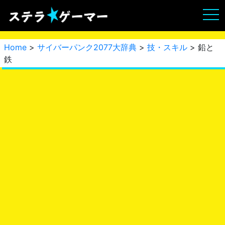
Home
>
サイバーパンク2077大辞典
>
技・スキル
> 鉛と
鉄