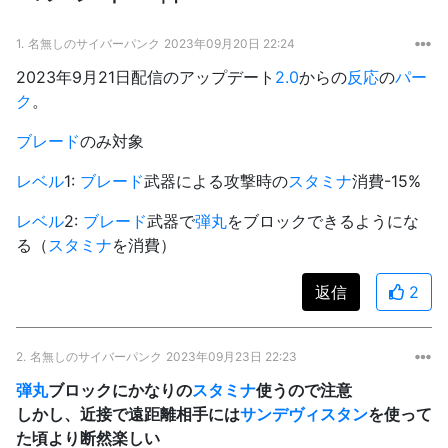
1.
名無しのサイバーパンク
2023年09月20日 22:24
2023年9月21日配信のアップデート
2.0
からの
反応
の
パー
ク
。
ブレード
のみ対象
レベル
1:
ブレード
武器による攻撃時の
スタミナ
消費-15%
レベル
2:
ブレード
武器で
弾丸
をブロックできるようにな
る（
スタミナ
を消費）
返信
2
2.
名無しのサイバーパンク
2023年09月23日 22:23
弾丸
ブロックにかなりの
スタミナ
使うので注意
しかし、近接で遠距離相手には
サンデヴィスタン
を使って
た頃より断然楽しい