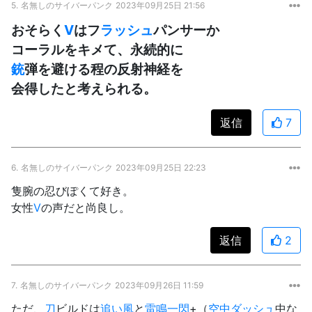
5.
名無しのサイバーパンク
2023年09月25日 21:56
おそらく
V
はフ
ラッシュ
パンサーか
コーラルをキメて、永続的に
銃
弾を避ける程の反射神経を
会得したと考えられる。
返信
7
6.
名無しのサイバーパンク
2023年09月25日 22:23
隻腕の忍びぽくて好き。
女性
V
の声だと尚良し。
返信
2
7.
名無しのサイバーパンク
2023年09月26日 11:59
ただ、
刀
ビルドは
追い風
と
雷鳴一閃
+（
空中ダッシュ
中な