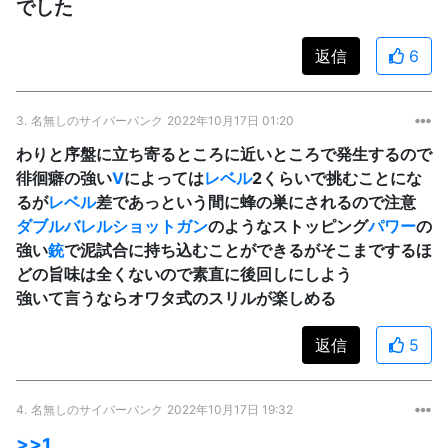
でした
返信
6
3.
名無しのサイバーパンク
2022年10月17日 01:20
わりと序盤に立ち寄るところに近いところで発生するので
徘徊癖の強い
V
によっては
レベル
2くらいで挑むことにな
るが
レベル
差であっという間に蜂の巣にされるので注意
ダブルバレルショットガン
のようなストッピング
パワー
の
強い
銃
で泥試合に持ち込むことができるがそこまでするほ
どの旨味は全くないので素直に後回しにしよう
強いて言うならオワタ式のスリルが楽しめる
返信
5
4.
名無しのサイバーパンク
2022年10月17日 19:32
>>1