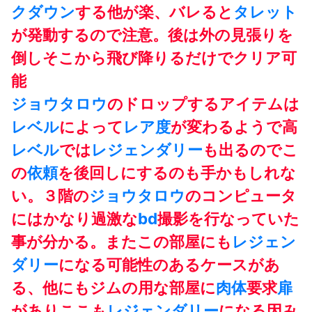
クダウン
する他が楽、バレると
タレット
が発動するので注意。後は外の見張りを
倒しそこから飛び降りるだけでクリア可
能
ジョウタロウ
のドロップするアイテムは
レベル
によって
レア度
が変わるようで高
レベル
では
レジェンダリー
も出るのでこ
の
依頼
を後回しにするのも手かもしれな
い。３階の
ジョウタロウ
のコンピュータ
にはかなり過激な
bd
撮影を行なっていた
事が分かる。またこの部屋にも
レジェン
ダリー
になる可能性のあるケースがあ
る、他にもジムの用な部屋に
肉体
要求
扉
がありここも
レジェンダリー
になる因み