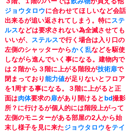
３階、１階のバーでは
飲み物
が買える他
ジョウタロウ
に合わせてほしいなど会話
出来るが追い返されてしまう。特に
ステ
ルス
などは要求されない為全滅させても
いいが、
ステルス
で行く場合は入り口の
左側のシャッターから
かく乱
などを駆使
しながら進んでいく事になる。建物内で
は２階から３階に上がる階段が
技術
扉
で
閉まっており
能力値
が足りないとフロア
を1周する事になる。３階に上がると正
面は
肉体
要求の
扉
があり開けると
bd
撮影
所？に行けるが個人的には階段上がって
左側のモニターがある部屋の2人から始
末し様子を見に来た
ジョウタロウ
を
テイ