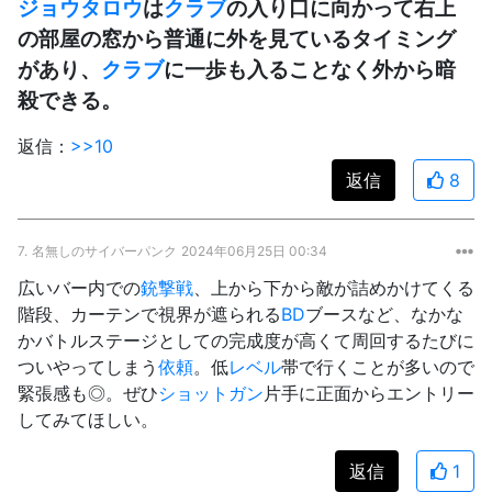
ジョウタロウ
は
クラブ
の入り口に向かって右上
の部屋の窓から普通に外を見ているタイミング
があり、
クラブ
に一歩も入ることなく外から暗
殺できる。
返信：
>>10
返信
8
7.
名無しのサイバーパンク
2024年06月25日 00:34
広いバー内での
銃撃戦
、上から下から敵が詰めかけてくる
階段、カーテンで視界が遮られる
BD
ブースなど、なかな
かバトルステージとしての完成度が高くて周回するたびに
ついやってしまう
依頼
。低
レベル
帯で行くことが多いので
緊張感も◎。ぜひ
ショットガン
片手に正面からエントリー
してみてほしい。
返信
1