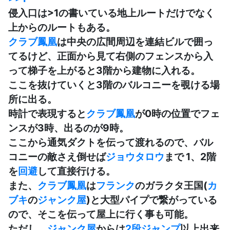
侵入口は>1の書いている地上ルートだけでなく
上からのルートもある。
クラブ
鳳凰
は中央の広間周辺を連結ビルで囲っ
てるけど、正面から見て右側のフェンスから入
って梯子を上がると3階から建物に入れる。
ここを抜けていくと3階のバルコニーを覗ける場
所に出る。
時計で表現すると
クラブ
鳳凰
が0時の位置でフェ
ンスが3時、出るのが9時。
ここから通気ダクトを伝って渡れるので、バル
コニーの敵さえ倒せば
ジョウタロウ
まで 1、2階
を
回避
して直接行ける。
また、
クラブ
鳳凰
は
フランク
のガラクタ王国(
カ
ブキ
の
ジャンク屋
)と大型パイプで繋がっている
ので、そこを伝って屋上に行く事も可能。
ただし、
ジャンク屋
からは
2段ジャンプ
以上出来