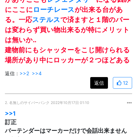
にここに
ローチレース
が出来る台があ
る。一応
ステルス
で済ますと１階のバー
は変わらず買い物出来るが特にメリット
は無いか‥
建物前にもシャッターをこじ開けられる
場所があり中にロッカーが２つほどある
返信：
>>2
>>4
返信
12
2.
名無しのサイバーパンク
2022年10月17日 01:10
>>1
訂正
バーテンダーはマーカーだけで会話出来ません