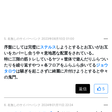
5.
名無しのサイバーパンク
2023年08月10日 01:00
序盤にしては完璧に
ステルス
しようとするとお互いがお互
いをカバーし合う中々意地悪な配置をされている。
特に三階の筋トレしているヤツ＋筐体で遊んだりふらつい
たりを繰り返すやつ＋各フロアをふらふら歩いてる
ジョウ
タロウ
は騒ぎを起こさずに綺麗に片付けようとすると中々
の鬼門。
返信
5
6.
名無しのサイバーパンク
2024年01月11日 22:24