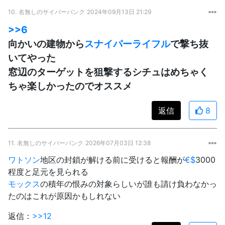
10.
名無しのサイバーパンク
2024年09月13日 21:29
>>6
向かいの建物から
スナイパーライフル
で撃ち抜
いてやった
窓辺のターゲットを狙撃するシチュはめちゃく
ちゃ楽しかったのでオススメ
返信
8
11.
名無しのサイバーパンク
2026年07月03日 12:38
ワトソン
地区の封鎖が解ける前に受けると報酬が
€$
3000
程度と足元を見られる
モックス
の積年の恨みの対象らしいが誰も請け負わなかっ
たのはこれが原因かもしれない
返信：
>>12