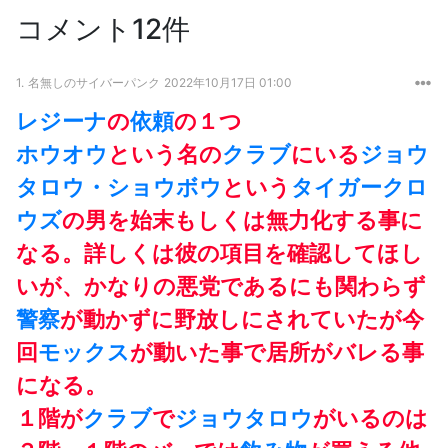
コメント12件
1.
名無しのサイバーパンク
2022年10月17日 01:00
レジーナ
の
依頼
の１つ
ホウオウ
という名の
クラブ
にいる
ジョウ
タロウ・ショウボウ
という
タイガークロ
ウズ
の男を始末もしくは無力化する事に
なる。詳しくは彼の項目を確認してほし
いが、かなりの悪党であるにも関わらず
警察
が動かずに野放しにされていたが今
回
モックス
が動いた事で居所がバレる事
になる。
１階が
クラブ
で
ジョウタロウ
がいるのは