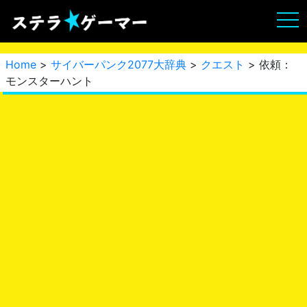
Home
>
サイバーパンク2077大辞典
>
クエスト
> 依頼：
モンスターハント