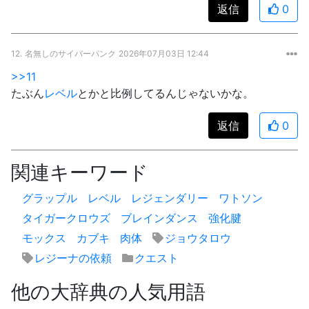
返信
0
12.
名無しのサイバーパンク
2026年07月03日 12:44
>>11
たぶん
レベル
とかと比例してるんじゃないかな。
返信
0
関連キーワード
グラップル
レベル
レジェンダリー
ワトソン
タイガークロウズ
ブレインダンス
強化腱
モックス
カブキ
肉体
ジョウタロウ
レジーナの依頼
クエスト
他の大辞典の人気用語