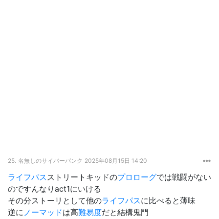
25.
名無しのサイバーパンク
2025年08月15日 14:20
ライフパス
ストリートキッドの
プロローグ
では戦闘がない
のですんなりact1にいける
その分ストーリとして他の
ライフパス
に比べると薄味
逆に
ノーマッド
は高
難易度
だと結構鬼門