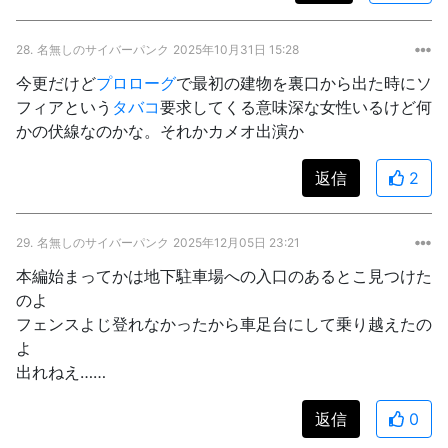
28.
名無しのサイバーパンク
2025年10月31日 15:28
今更だけど
プロローグ
で最初の建物を裏口から出た時にソ
フィアという
タバコ
要求してくる意味深な女性いるけど何
かの伏線なのかな。それかカメオ出演か
返信
2
29.
名無しのサイバーパンク
2025年12月05日 23:21
本編始まってかは地下駐車場への入口のあるとこ見つけた
のよ
フェンスよじ登れなかったから車足台にして乗り越えたの
よ
出れねえ……
返信
0