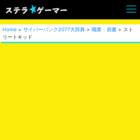
Home
>
サイバーパンク2077大辞典
>
職業・肩書
> スト
リートキッド