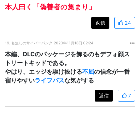
本人曰く「偽善者の集まり」
返信
24
19.
名無しのサイバーパンク
2023年11月18日 02:24
本編、DLCのパッケージを飾るのもデフォ顔ス
トリートキッドである。
やはり、エッジを駆け抜ける
不屈
の信念が一番
宿りやすい
ライフパス
な気がする
返信
7