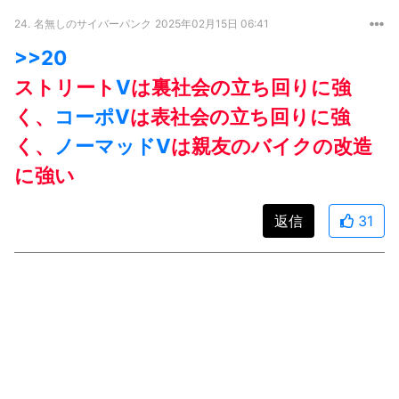
24.
名無しのサイバーパンク
2025年02月15日 06:41
>>20
ストリート
V
は裏社会の立ち回りに強
く、
コーポ
V
は表社会の立ち回りに強
く、
ノーマッド
V
は親友のバイクの改造
に強い
返信
31