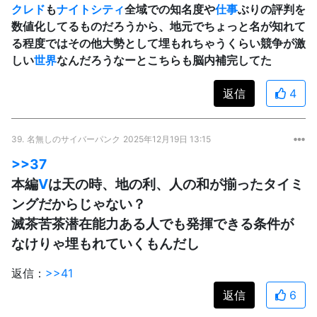
クレド
も
ナイトシティ
全域での知名度や
仕事
ぶりの評判を
数値化してるものだろうから、地元でちょっと名が知れて
る程度ではその他大勢として埋もれちゃうくらい競争が激
しい
世界
なんだろうなーとこちらも脳内補完してた
返信
4
39.
名無しのサイバーパンク
2025年12月19日 13:15
>>37
本編
V
は天の時、地の利、人の和が揃ったタイミ
ングだからじゃない？
滅茶苦茶潜在能力ある人でも発揮できる条件が
なけりゃ埋もれていくもんだし
返信：
>>41
返信
6