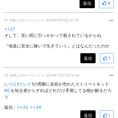
返信
4
31.
名無しのサイバーパンク
2025年12月16日 01:30
>>27
そして、安い罠に引っかかって殺されているからね
『地道に安全に稼いで生きていく』とはなんだったのか
返信
1
32.
名無しのサイバーパンク
2025年12月17日 10:34
レベル
1
クレド
1の周囲に名前が売れたストリートキッド
NC
を知る者からすればどれだけ矛盾してる物か解るだろ
う
返信：
>>33
>>34
返信
1