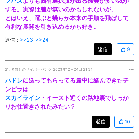
フパス
よりも固有選択肢が出る機会が多い気が
する。実際は差が無いのかもしれないが。
とはいえ、選ぶと幾らか本来の手順を飛ばして
有利な展開を引き込めるから好き。
返信：
>>23
>>24
返信
9
21.
名無しのサイバーパンク
2023年12月24日 21:31
パドレ
に送ってもらってる最中に絡んできたチ
ンピラは
スカイ
ライン
・イースト近くの路地裏でしっか
りお仕置きされたみたい？
返信
10