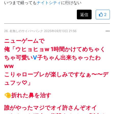
いつまで経っても
ナイトシティ
に行けない
返信
2
26.
名無しのサイバーパンク
2025年09月13日 21:56
ニューゲームで
俺「ウヒョヒョw 1時間かけてめちゃく
ちゃ可愛い
V
子ちゃん出来ちゃったわ
ww
こりゃロープレが楽しみですなぁ〜〜デ
ュフッ♡」
🤏折れた鼻を治す
誰がやったマジでオイ許さんぞオイ