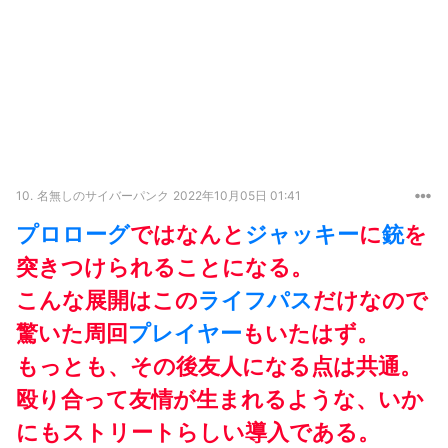
10.
名無しのサイバーパンク
2022年10月05日 01:41
プロローグ
ではなんと
ジャッキー
に
銃
を
突きつけられることになる。
こんな展開はこの
ライフパス
だけなので
驚いた周回
プレイヤー
もいたはず。
もっとも、その後友人になる点は共通。
殴り合って友情が生まれるような、いか
にもストリートらしい導入である。