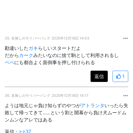
35.
名無しのサイバーパンク
2025年12月18日 14:03
勘違いした
ガキ
らしいスタートだよ
だから
カーク
みたいなのに捨て駒として利用されるし
ペペ
にも都合よく面倒事を押し付けられる
返信
1
36.
名無しのサイバーパンク
2025年12月18日 14:17
ようは地元じゃ負け知らずのやつが
アトランタ
いったら失
敗して帰ってきて……という割と開幕から負け犬ムードム
ンムンなアレではある
返信：
>>37