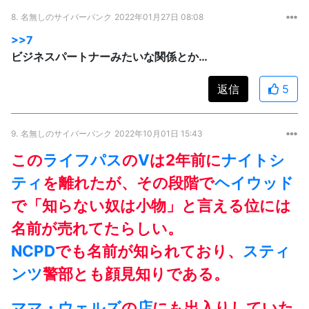
8.
名無しのサイバーパンク
2022年01月27日 08:08
>>7
ビジネスパートナーみたいな関係とか…
返信
5
9.
名無しのサイバーパンク
2022年10月01日 15:43
この
ライフパス
の
V
は2年前に
ナイトシ
ティ
を離れたが、その段階で
ヘイウッド
で「知らない奴は小物」と言える位には
名前が売れてたらしい。
NCPD
でも名前が知られており、
スティ
ンツ
警部とも顔見知りである。
ママ・ウェルズ
の
店
にも出入りしていた