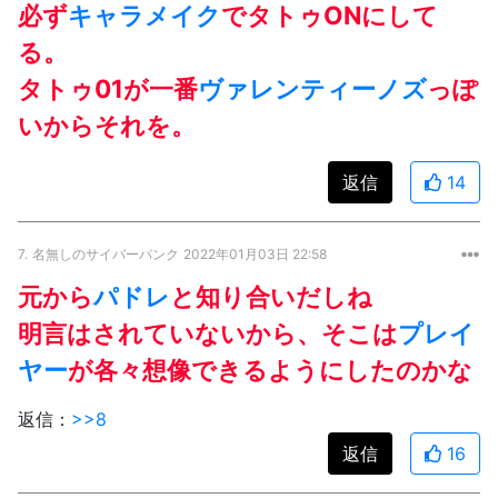
必ず
キャラメイク
でタトゥONにして
る。
タトゥ01が一番
ヴァレンティーノズ
っぽ
いからそれを。
返信
14
7.
名無しのサイバーパンク
2022年01月03日 22:58
元から
パドレ
と知り合いだしね
明言はされていないから、そこは
プレイ
ヤー
が各々想像できるようにしたのかな
返信：
>>8
返信
16