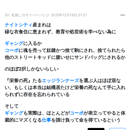
30.
名無しのサイバーパンク
2025年12月16日 01:27
ナイトシティ
産まれは
碌な衣食住に恵まれず、教育や処世術を学べない為に
ギャング
に入るか
コーポ
に魂を売って奴隷かつ捨て駒にされ、捨てられたら
他のストリートキッドに腹いせにサンドバッグにされるか
のほぼ2択しかないらしい
『栄誉の死』たる
エッジランナーズ
を選ぶ人はほぼ居な
い、もしくは本当は結構居たけど栄養の死なんて手に入れ
られずに存在を忘れられている
そして
ギャング
も実際は、ほとんどが
コーポ
が表立ってやると体
裁的にマズくなる
仕事
を請け負って金を得ているという