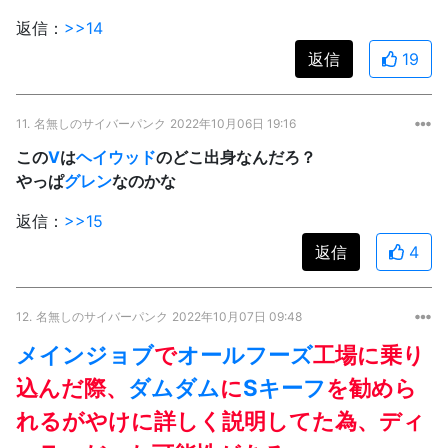
返信：
>>14
返信
19
11.
名無しのサイバーパンク
2022年10月06日 19:16
この
V
は
ヘイウッド
のどこ出身なんだろ？
やっぱ
グレン
なのかな
返信：
>>15
返信
4
12.
名無しのサイバーパンク
2022年10月07日 09:48
メインジョブ
で
オールフーズ
工場に乗り
込んだ際、
ダムダム
に
Sキーフ
を勧めら
れるがやけに詳しく説明してた為、ディ