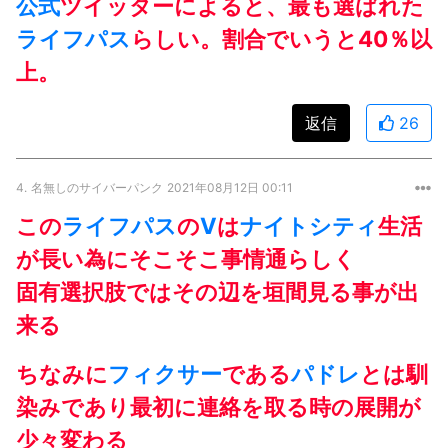
公式
ツイッターによると、最も選ばれた
ライフパス
らしい。割合でいうと40％以
上。
返信
26
4.
名無しのサイバーパンク
2021年08月12日 00:11
この
ライフパス
の
V
は
ナイトシティ
生活
が長い為にそこそこ事情通らしく
固有選択肢ではその辺を垣間見る事が出
来る
ちなみに
フィクサー
である
パドレ
とは馴
染みであり最初に連絡を取る時の展開が
少々変わる