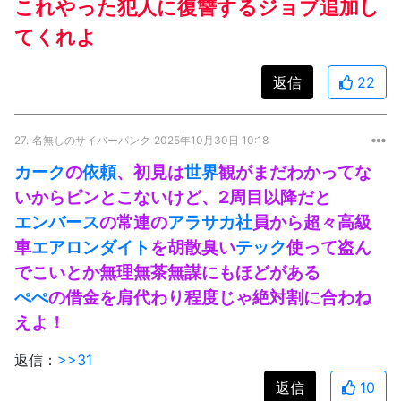
これやった犯人に復讐するジョブ追加し
てくれよ
返信
22
27.
名無しのサイバーパンク
2025年10月30日 10:18
カーク
の
依頼
、初見は
世界
観がまだわかってな
いからピンとこないけど、2周目以降だと
エンバース
の常連の
アラサカ社
員から超々高級
車
エアロンダイト
を胡散臭い
テック
使って盗ん
でこいとか無理無茶無謀にもほどがある
ぺぺ
の借金を肩代わり程度じゃ絶対割に合わね
えよ！
返信：
>>31
返信
10