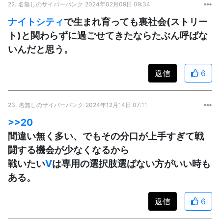
22.
名無しのサイバーパンク
2024年02月09日 09:34
ナイトシティ
で生まれ育っても裏社会(ストリー
ト)と関わらずに過ごせてきたならたぶん呼ばな
いんだと思う。
返信
6
23.
名無しのサイバーパンク
2024年12月14日 07:11
>>20
間違い無く多い、でもその分口が上手すぎて戦
闘する機会が少なくなるから
戦いたい
V
は専用の選択肢選ばない方がいい時も
ある。
返信
6