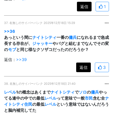
返信
1
37.
名無しのサイバーパンク
2025年12月18日 15:29
>>36
あっという間に
ナイトシティ
一番の
傭兵
になれるまで急成
長する存在が、
ジャッキー
やバグと組むまでなんでその変
の
モブ
と同じ様なクソザコだったのだろうか？
返信：
>>39
返信
3
38.
名無しのサイバーパンク
2025年12月18日 21:40
レベル
1の概念はあくまで
ナイトシティ
で
ソロ
の
傭兵
やっ
てる連中の中での最低
レベル
って意味で一般
市民
含む全
ナ
イトシティ
住民
の最低
レベル
という意味ではないんだろう
と脳内補完してた