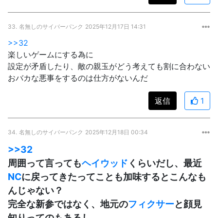
33.
名無しのサイバーパンク
2025年12月17日 14:31
>>32
楽しいゲームにする為に
設定が矛盾したり、敵の親玉がどう考えても割に合わない
おバカな悪事をするのは仕方がないんだ
返信
1
34.
名無しのサイバーパンク
2025年12月18日 00:34
>>32
周囲って言っても
ヘイウッド
くらいだし、最近
NC
に戻ってきたってことも加味するとこんなも
んじゃない？
完全な新参ではなく、地元の
フィクサー
と顔見
知りってのもあるし