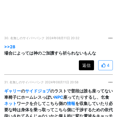
30.
名無しのサイバーパンク
2024年08月11日 20:32
>>28
場合によっては神のご加護すら祈られないもんな
返信
4
31.
名無しのサイバーパンク
2024年08月11日 20:58
ギャリー
の
サイドジョブ
のラストで普段は誰も座ってない
車椅子にホームレスっぽい
NPC
座ってたりするし、乞食
ネット
ワークを介してこちら側の
情報
を収集していたり必
要な時は身体を乗っ取ってこちら側に干渉するための依代
扱いされてるんじゃないかと個人的に変な電波をキャッチ