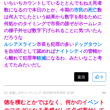
いちいちカウントしているととんでもねえ死者
数になるので本日のとか、今期の
市民
の
死亡
数
は何人でしたという結果から数字を削るために
何処かのタイミングで市長の誰ぞがホームレス
の梯子外せば数字下げられることに気づいたん
だろうな
ルシアスライン
市長も犯罪の多い
ドッグタウン
を自治区として認めれば
ナイトシティ
の管轄か
ら離れて犯罪率
軽減
になるわ、みたいなこと考
えてたみたいだし
返信
9
22.
名無しのサイバーパンク
2023年10月25日 12:38
徳を積むとかではなく、何かのイ
ベン
ト