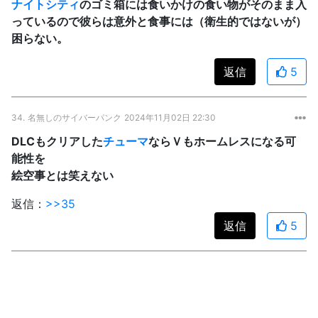
ナイトシティ
のゴミ箱には食いかけの食い物がそのまま入
っているので彼らは意外と食事には（衛生的ではないが）
困らない。
返信
5
34.
名無しのサイバーパンク
2024年11月02日 22:30
DLCもクリアした
チューマ
ならＶもホームレスになる可
能性を
絵空事とは笑えない
返信：
>>35
返信
5