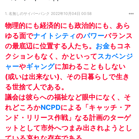
1.
名無しのサイバーパンク
2022年10月04日 00:58
物理的にも経済的にも政治的にも、あら
ゆる面で
ナイトシティ
の
パワー
バランス
の最底辺に位置する人たち。
お金
もコネ
クションもなく、かといって
スカベンジ
ャー
や
ギャング
に加わることもしない
(或いは出来ない)、その日暮らしで生き
る世捨て人である。
議会は彼らへの福祉など眼中になく、そ
れどころか
NCPD
による「キャッチ・ア
ンド・リリース作戦」なる計画のターゲ
ットとして市外へつまみ出されようとし
ている哀れな存在である。