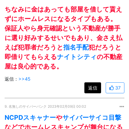
ちなみに金はあっても部屋を借して貰え
ずにホームレスになるタイプもある。
保証人やら身元確認という不動産が勝手
に選り好みするせいでもあり、金さえ払
えば犯罪者だろうと
指名手配
犯だろうと
即借りてもらえる
ナイトシティ
の不動産
屋は良心的である。
返信：
>>45
返信
37
9.
名無しのサイバーパンク
2023年02月09日 00:02
NCPDスキャナー
や
サイバーサイコ目撃
などでホームレスキャンプが舞台になる