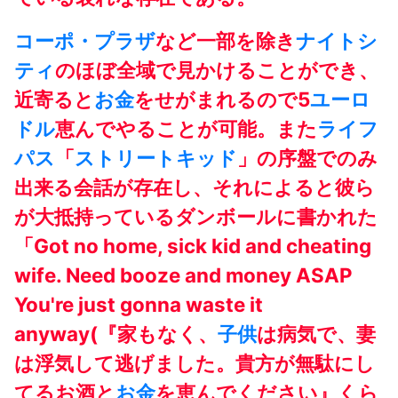
コーポ・プラザ
など一部を除き
ナイトシ
ティ
のほぼ全域で見かけることができ、
近寄ると
お金
をせがまれるので5
ユーロ
ドル
恵んでやることが可能。また
ライフ
パス
「
ストリートキッド
」の序盤でのみ
出来る会話が存在し、それによると彼ら
が大抵持っているダンボールに書かれた
「Got no home, sick kid and cheating
wife. Need booze and money ASAP
You're just gonna waste it
anyway(『家もなく、
子供
は病気で、妻
は浮気して逃げました。貴方が無駄にし
てるお酒と
お金
を恵んでください』くら