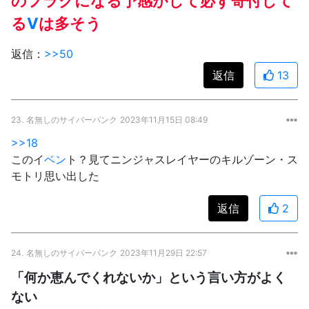
のフラグになる予感がして必ず寄付して
る
V
は多そう
返信：
>>50
返信
13
23.
名無しのサイバーパンク
2023年11月15日 08:49
>>18
このイ
ベン
ト？見てニンジャスレイヤーのキルゾーン・ス
モトリ思い出した
返信
2
24.
名無しのサイバーパンク
2023年11月29日 22:57
「何か恵んでくれないか」という言い方がよく
ない