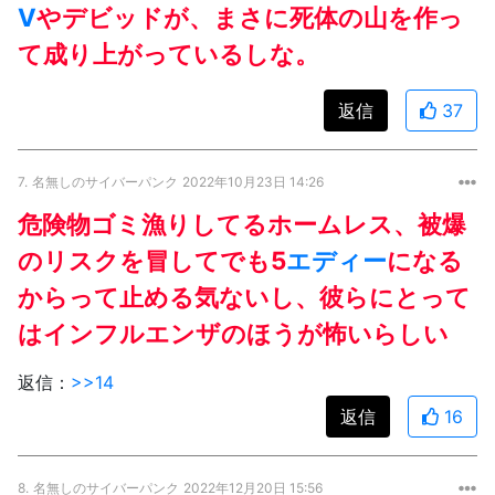
V
やデビッドが、まさに死体の山を作っ
て成り上がっているしな。
返信
37
7.
名無しのサイバーパンク
2022年10月23日 14:26
危険物ゴミ漁りしてるホームレス、被爆
のリスクを冒してでも5
エディー
になる
からって止める気ないし、彼らにとって
はインフルエンザのほうが怖いらしい
返信：
>>14
返信
16
8.
名無しのサイバーパンク
2022年12月20日 15:56