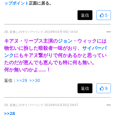
ップポイント
正面に居る。
返信
5
28.
名無しのサイバーパンク
2024年04月19日 14:53
キアヌ・リーブス主演の
ジョン
・ウィックには
物乞いに扮した暗殺者一味がおり、
サイバーパ
ンク
にもキアヌ繋がりで何かあるかと思ってい
たのだが恵んでも恵んでも特に何も無い。
何か無いのかよ……！
返信：
>>29
>>30
返信
9
29.
名無しのサイバーパンク
2024年04月20日 08:57
>>28