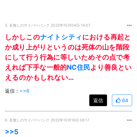
5.
名無しのサイバーパンク
2022年10月04日 14:07
しかしこの
ナイトシティ
における再起と
か成り上がりというのは死体の山を階段
にして行う行為に等しいためその点で考
えれば下手な一般的
NC
住民
より善良とい
えるのかもしれない…
返信：
>>6
返信
64
6.
名無しのサイバーパンク
2022年10月16日 06:17
>>5