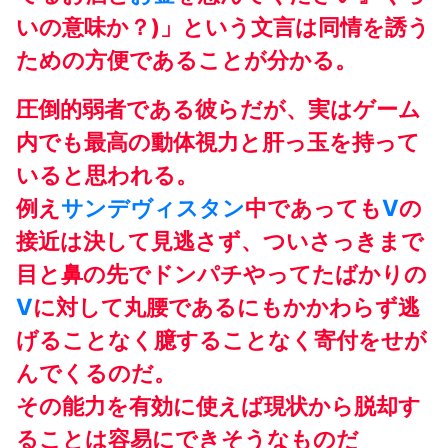
いの意味か？)」という文言は同情を誘う
ための方便であることが分かる。
圧倒的弱者である彼らだが、実はゲーム
内でも最高の動体視力と肝っ玉を持って
いると思われる。
例え
サンデヴィスタン
中であっても
V
の
接近は決して見逃さず、ついさっきまで
目と鼻の先でドンパチやってたばかりの
V
に対して丸腰であるにもかかわらず逃
げることなく臆することなく寄付をせが
んでくるのだ。
その能力を有効に使えば現状から脱却す
ることは容易にできそうなものだ