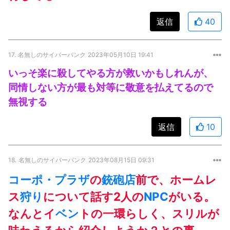
返信
40
17.
名無しのサイバーパンク
2023年05月10日 19:41
いっそ楽に殺してやる方が救いかもしれんが、
同情しない方が最も対等に敬意を払えてるので
無視する
返信
10
18.
名無しのサイバーパンク
2023年08月15日 09:31
コーポ・プラザ
の
銃砲店
前で、ホームレ
ス
狩り
について話す2人の
NPC
がいる。
なんとイ
ベン
トの一環らしく、スリルが