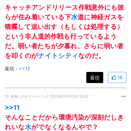
キャッチアンドリリース作戦意外にも彼
らが住み着いている下
水
道に神経ガスを
噴霧して追い出す（もしくは処理する）
という非人道的作戦も行っているよう
だ。弱い者たちが夕暮れ、さらに弱い者
を叩くのが
ナイトシティ
なのだ。
返信：
>>12
返信
18
12.
名無しのサイバーパンク
2023年03月01日 22:42
>>11
そんなことだから環境汚染が深刻だしき
れいな
水
がでなくなるんやで？