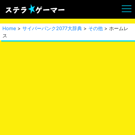
Home
>
サイバーパンク2077大辞典
>
その他
> ホームレ
ス