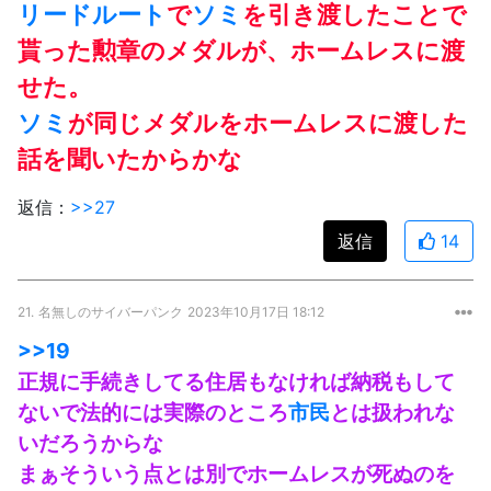
リードルート
で
ソミ
を引き渡したことで
貰った勲章のメダルが、ホームレスに渡
せた。
ソミ
が同じメダルをホームレスに渡した
話を聞いたからかな
返信：
>>27
返信
14
21.
名無しのサイバーパンク
2023年10月17日 18:12
>>19
正規に手続きしてる住居もなければ納税もして
ないで法的には実際のところ
市民
とは扱われな
いだろうからな
まぁそういう点とは別でホームレスが死ぬのを