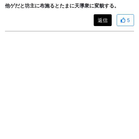
他ゲだと坊主に布施るとたまに天導衆に変貌する。
返信
5