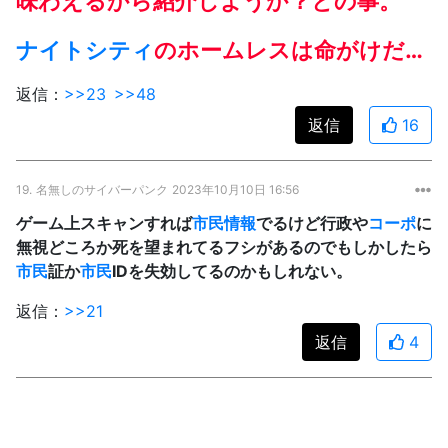
味わえるから紹介しようか？との事。
ナイトシティ
のホームレスは命がけだ…
返信：
>>23
>>48
返信
16
19.
名無しのサイバーパンク
2023年10月10日 16:56
ゲーム上スキャンすれば
市民
情報
でるけど行政や
コーポ
に
無視どころか死を望まれてるフシがあるのでもしかしたら
市民
証か
市民
IDを失効してるのかもしれない。
返信：
>>21
返信
4