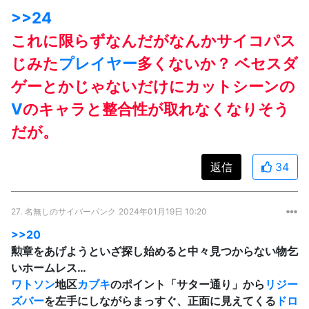
>>24
これに限らずなんだがなんかサイコパス
じみた
プレイヤー
多くないか？ ベセスダ
ゲーとかじゃないだけにカットシーンの
V
のキャラと整合性が取れなくなりそう
だが。
返信
34
27.
名無しのサイバーパンク
2024年01月19日 10:20
>>20
勲章をあげようといざ探し始めると中々見つからない物乞
いホームレス…
ワトソン
地区
カブキ
のポイント「サター通り」から
リジー
ズバー
を左手にしながらまっすぐ、正面に見えてくる
ドロ