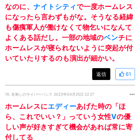
なのに、
ナイトシティ
で一度ホームレス
になったら言わずもがな。そうなる経緯
も傷痍軍人が働けなくて物乞いになんて
よくある話だし。一部の地域の
ベン
チに
ホームレスが寝られないように突起が付
いていたりするのも演出が細かい。
返信
61
16.
名無しのサイバーパンク
2023年04月25日 22:27
ホームレスに
エディー
あげた時の「ほ
ら、これでいい？」っていう女性
V
の優
しい声が好きすぎて機会があれば常に寄
付してる