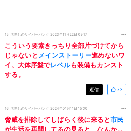
15.
名無しのサイバーパンク
2023年11月22日 09:17
こういう要素きっちり全部片づけてから
じゃないと
メインストーリー
進めないワ
イ、大体序盤で
レベル
も装備もカンスト
する。
返信
73
16.
名無しのサイバーパンク
2024年01月11日 15:00
脅威を排除してしばらく後に来ると
市民
が生活を再開してるの見ると、なんか…