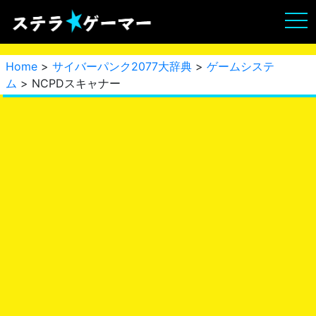
Home
>
サイバーパンク2077大辞典
>
ゲームシステ
ム
> NCPDスキャナー