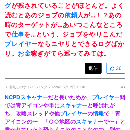
グ
が残されていることがほとんど。よく
読むとあのジョブの
依頼
人が…！？あの
時のターゲットが…あいつこんなところ
で
仕事
を…という、ジョブをやりこんだ
プレイヤー
ならニヤリとできるログばか
り。
お金
稼ぎがてら巡ってみては。
返信
36
3.
名無しのサイバーパンク
2022年06月12日 11:30
NCPD
スキャナー
だと長いためか、
プレイヤー
間
では青アイコンや単に
スキャナー
と呼ばれが
ち。攻略スレッドや他
プレイヤー
の
情報
で「青
アイコンの〜」「○○地区の
スキャナー
で〜」と
書かれていたら恐らくこれのことなので、別の