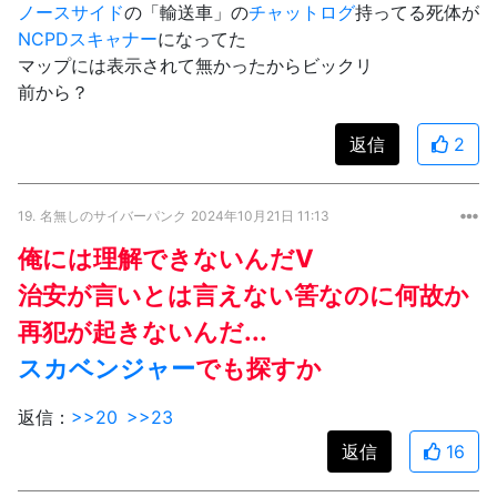
ノースサイド
の「輸送車」の
チャットログ
持ってる死体が
NCPD
スキャナー
になってた
マップには表示されて無かったからビックリ
前から？
返信
2
19.
名無しのサイバーパンク
2024年10月21日 11:13
俺には理解できないんだV
治安が言いとは言えない筈なのに何故か
再犯が起きないんだ...
スカベンジャー
でも探すか
返信：
>>20
>>23
返信
16