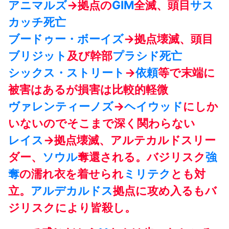
アニマルズ
→拠点の
GIM
全滅、頭目
サス
カッチ
死亡
ブードゥー・ボーイズ
→拠点壊滅、頭目
ブリジット
及び幹部
プラシド
死亡
シックス・ストリート
→
依頼
等で末端に
被害はあるが損害は比較的軽微
ヴァレンティーノズ
→
ヘイウッド
にしか
いないのでそこまで深く関わらない
レイス
→拠点壊滅、アルテカルドスリー
ダー、
ソウル
奪還される。バジリスク
強
奪
の濡れ衣を着せられ
ミリテク
とも対
立。
アルデカルドス
拠点に攻め入るもバ
ジリスクにより皆殺し。