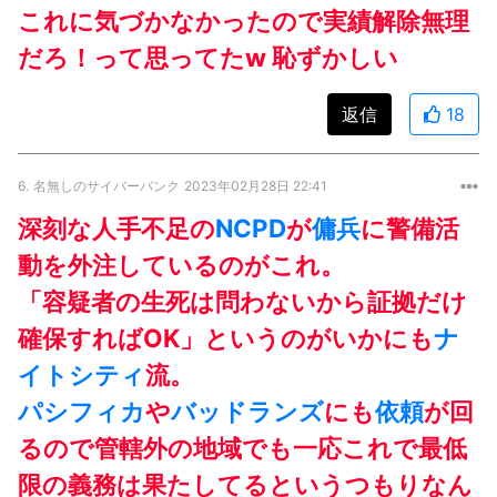
これに気づかなかったので実績解除無理
だろ！って思ってたw 恥ずかしい
返信
18
6.
名無しのサイバーパンク
2023年02月28日 22:41
深刻な人手不足の
NCPD
が
傭兵
に警備活
動を外注しているのがこれ。
「容疑者の生死は問わないから証拠だけ
確保すればOK」というのがいかにも
ナ
イトシティ
流。
パシフィカ
や
バッドランズ
にも
依頼
が回
るので管轄外の地域でも一応これで最低
限の義務は果たしてるというつもりなん