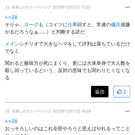
32.
名無しのサイバーパンク
2025年12月01日 13:22
>>28
そりゃ、
ローグ
も（コイツに
仕事
回すと、常連の
傭兵
達嫌
がるだろうなぁ……）と判断する訳だ
メイン
シナリオで大きなヘマをして評判は落ちているだけ
でなく
関わると敵味方が死にまくり、更には大体単身で大人数を
殺し回っているという、反対の意味でも関わりたくなくな
る
返信
2
33.
名無しのサイバーパンク
2025年12月01日 16:38
>>28
おっそろしいのはこれ全部やろうと思えばやれるってこと