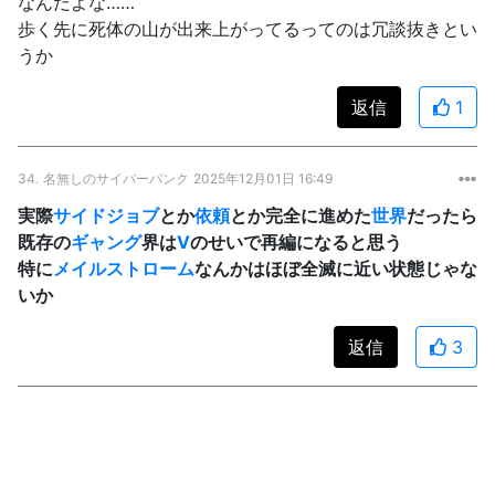
なんだよな……
歩く先に死体の山が出来上がってるってのは冗談抜きとい
うか
返信
1
34.
名無しのサイバーパンク
2025年12月01日 16:49
実際
サイドジョブ
とか
依頼
とか完全に進めた
世界
だったら
既存の
ギャング
界は
V
のせいで再編になると思う
特に
メイルストローム
なんかはほぼ全滅に近い状態じゃな
いか
返信
3