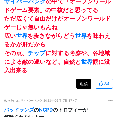
サイバーパンク
の中で「オープンワール
ドゲーム要素」の中核だと思ってる
ただ広くて自由だけがオープンワールド
ゲーじゃ無いもんね
広い
世界
を歩きながらどう
世界
を味わえ
るかが肝だから
その点、
チップ
に対する考察や、各地域
による敵の違いなど、自然と
世界
観に没
入出来る
返信
34
9.
名無しのサイバーパンク
2023年06月17日 17:47
バッドランズ
の
NCPD
のトロフィーが
解除されないよー