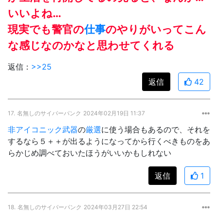
いいよね…
現実でも警官の
仕事
のやりがいってこん
な感じなのかなと思わせてくれる
返信：
>>25
返信
42
17.
名無しのサイバーパンク
2024年02月19日 11:37
非アイコニック武器
の
厳選
に使う場合もあるので、それを
するなら５＋＋が出るようになってから行くべきものをあ
らかじめ調べておいたほうがいいかもしれない
返信
1
18.
名無しのサイバーパンク
2024年03月27日 22:54