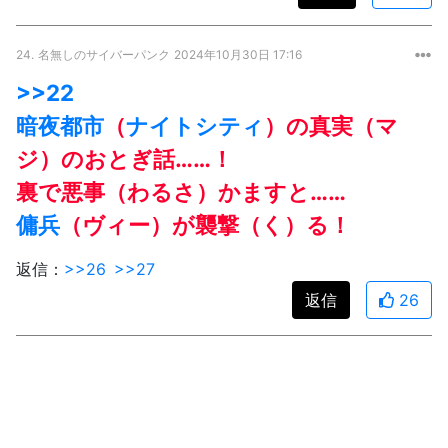
24.
名無しのサイバーパンク
2024年10月30日 17:16
>>22
暗夜都市
（
ナイトシティ
）の真実（マ
ジ）のおとぎ話……！
裏で悪事（わるさ）かますと……
傭兵
（ヴィー）が襲撃（く）る！
返信：
>>26
>>27
返信
26