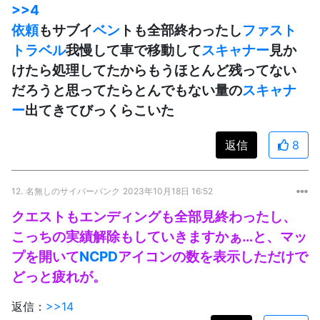
>>4
依頼
もサブイ
ベン
トも全部終わったし
ファスト
トラベル
我慢して車で移動して
スキャナー
見か
けたら処理してたからもうほとんど残ってない
だろうと思ってたらとんでもない量の
スキャナ
ー
出てきてびっくらこいた
返信
8
12.
名無しのサイバーパンク
2023年10月18日 16:52
クエストもエンディングも全部見終わったし、
こっちの実績解除もしていきますかぁ…と、マッ
プを開いて
NCPD
アイコンの数を表示しただけで
どっと疲れが。
返信：
>>14