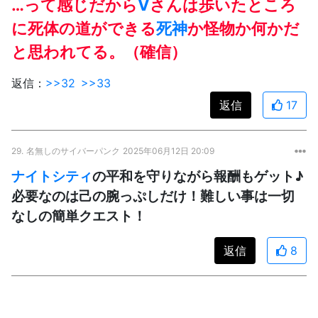
…って感じだから
V
さんは歩いたところ
に死体の道ができる
死神
か怪物か何かだ
と思われてる。（確信）
返信：
>>32
>>33
返信
17
29.
名無しのサイバーパンク
2025年06月12日 20:09
ナイトシティ
の平和を守りながら報酬もゲット♪
必要なのは己の腕っぷしだけ！難しい事は一切
なしの簡単クエスト！
返信
8