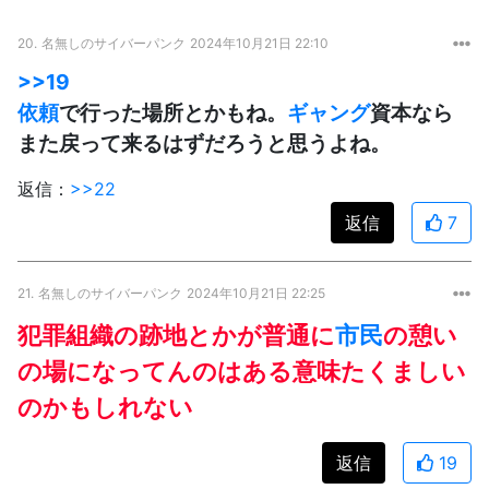
20.
名無しのサイバーパンク
2024年10月21日 22:10
>>19
依頼
で行った場所とかもね。
ギャング
資本なら
また戻って来るはずだろうと思うよね。
返信：
>>22
返信
7
21.
名無しのサイバーパンク
2024年10月21日 22:25
犯罪組織の跡地とかが普通に
市民
の憩い
の場になってんのはある意味たくましい
のかもしれない
返信
19