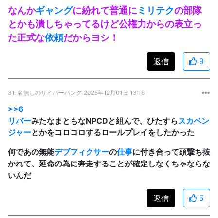
なんか
ギャング
に紛れて普通に
ミリテク
の部隊
とかも潰しちゃってるけど公権力からの表立っ
た正式な
依頼
だからヨシ！
返信
9
31.
名無しのサイバーパンク
2025年12月01日 13:16
>>6
リバー
みたなまともなNPCDと組んで、ひたすら
スカベン
ジャー
とかをコロコロするロールプレイをしたかった
何であの無能
デブフィクサー
の
仕事
に付き合って頭撃ち抜
かれて、延命の為に奔走することが確定しなくちゃならな
いんだ
返信
5