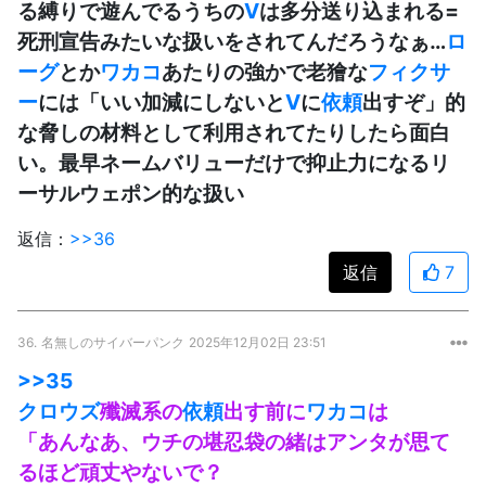
る縛りで遊んでるうちの
V
は多分送り込まれる=
死刑宣告みたいな扱いをされてんだろうなぁ…
ロ
ーグ
とか
ワカコ
あたりの強かで老獪な
フィクサ
ー
には「いい加減にしないと
V
に
依頼
出すぞ」的
な脅しの材料として利用されてたりしたら面白
い。最早ネームバリューだけで抑止力になるリ
ーサルウェポン的な扱い
返信：
>>36
返信
7
36.
名無しのサイバーパンク
2025年12月02日 23:51
>>35
クロウズ
殲滅系の
依頼
出す前に
ワカコ
は
「あんなあ、ウチの堪忍袋の緒はアンタが思て
るほど頑丈やないで？