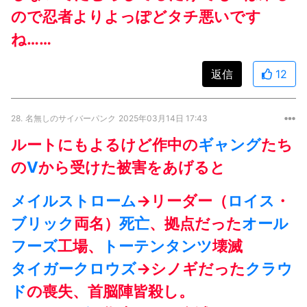
ので忍者よりよっぽどタチ悪いです
ね……
返信
12
28.
名無しのサイバーパンク
2025年03月14日 17:43
ルートにもよるけど作中の
ギャング
たち
の
V
から受けた被害をあげると
メイルストローム
→リーダー（
ロイス
・
ブリック
両名）
死亡
、拠点だった
オール
フーズ
工場、
トーテンタンツ
壊滅
タイガークロウズ
→シノギだった
クラウ
ド
の喪失、首脳陣皆殺し。