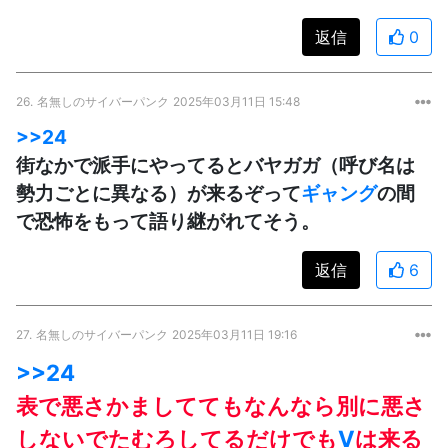
返信
0
26.
名無しのサイバーパンク
2025年03月11日 15:48
>>24
街なかで派手にやってるとバヤガガ（呼び名は
勢力ごとに異なる）が来るぞって
ギャング
の間
で恐怖をもって語り継がれてそう。
返信
6
27.
名無しのサイバーパンク
2025年03月11日 19:16
>>24
表で悪さかましててもなんなら別に悪さ
しないでたむろしてるだけでも
V
は来る