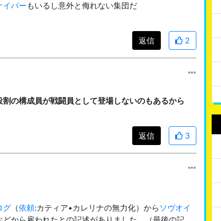
ナイパー
もいるし意外と侮れない集団だ
返信
2
役割の構成員が戦闘員として登場しないのもあるから
返信
3
ログ
（
依頼
:カティア•カレリナの無力化）から
ソヴオイ
などから雇われたとの記述がありました。（最後の記