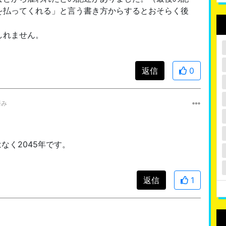
を払ってくれる」と言う書き方からするとおそらく後
しれません。
返信
0
済み
なく2045年です。
返信
1