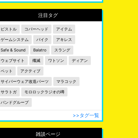
注目タグ
ピストル
コパーヘッド
アイテム
ゲームシステム
バイク
アキレス
Safe & Sound
Balatro
スラング
ウェブサイト
殲滅
ワトソン
ディアン
ペット
アクティブ
サイバーウェア改造パーツ
マラコック
サラトガ
モロロックラジオの噂
バンドグループ
>>タグ一覧
雑談ページ