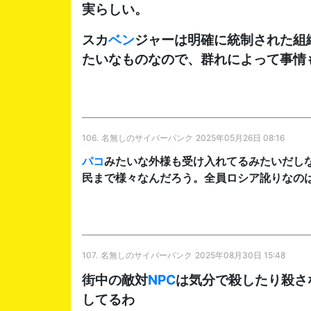
実らしい。
スカ
ベン
ジャーは明確に統制された組
たいなものなので、群れによって事情
106.
名無しのサイバーパンク
2025年05月26日 08:16
パコ
みたいな外様も受け入れてるみたいだし
民まで様々なんだろう。全員ロシア訛りなの
107.
名無しのサイバーパンク
2025年08月30日 15:48
街中の敵対
NPC
は気分で殺したり殺さ
してるわ