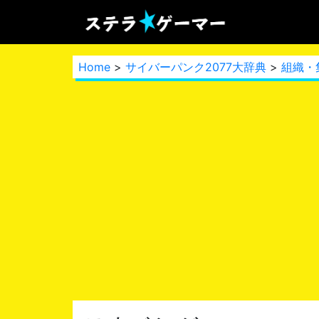
Home
>
サイバーパンク2077大辞典
>
組織・