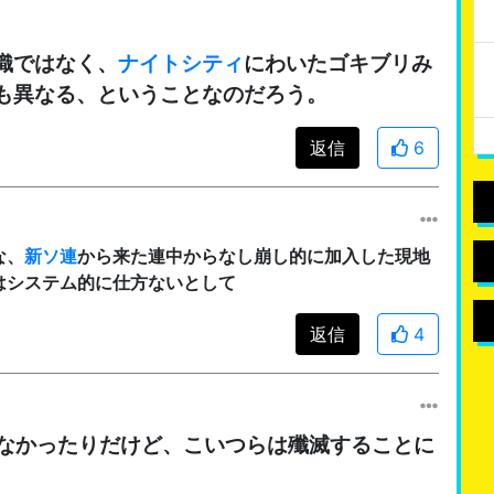
織ではなく、
ナイトシティ
にわいたゴキブリみ
も異なる、ということなのだろう。
返信
6
な、
新ソ連
から来た連中からなし崩し的に加入した現地
はシステム的に仕方ないとして
返信
4
なかったりだけど、こいつらは殲滅することに