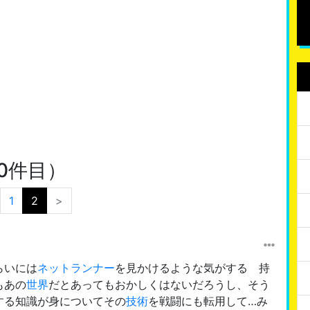
30件目）
1
2
>
らいには
ネットランナー
を見かけるような気がする 持
もあの
世界
だとあってもおかしくはないだろうし、そう
する知識が身についてその
技術
を戦闘にも転用して…み