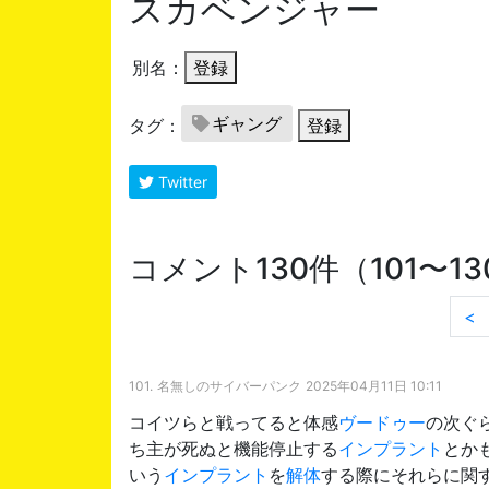
スカベンジャー
別名：
登録
ギャング
タグ：
登録
Twitter
コメント130件（101〜1
<
101.
名無しのサイバーパンク
2025年04月11日 10:11
コイツらと戦ってると体感
ヴードゥー
の次ぐ
ち主が死ぬと機能停止する
インプラント
とか
いう
インプラント
を
解体
する際にそれらに関