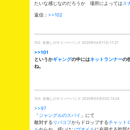
たいな感じなのだろうか 場所によっては
ス
返信：
>>102
102.
名無しのサイバーパンク
2025年04月11日 17:27
>>101
というか
ギャング
の中には
ネットランナー
の
ね。
103.
名無しのサイバーパンク
2025年04月22日 15:24
>>97
「
ジャングルのスパイ
」にて
敵対する
リバコフ
からドロップする
チャット
ル
からか、或いは
ソヴオイル
に在籍する幹部