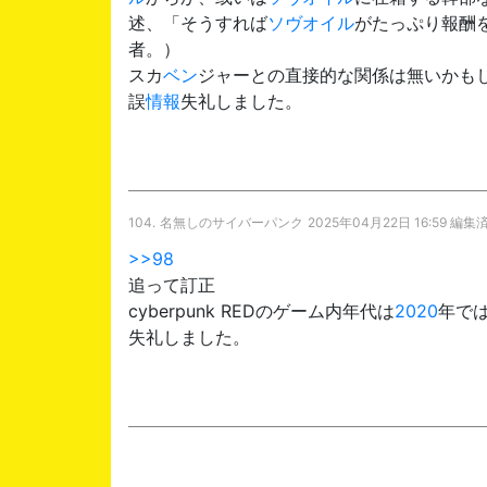
述、「そうすれば
ソヴオイル
がたっぷり報酬
者。）
スカ
ベン
ジャーとの直接的な関係は無いかも
誤
情報
失礼しました。
104.
名無しのサイバーパンク
2025年04月22日 16:59 編集
>>98
追って訂正
cyberpunk REDのゲーム内年代は
2020
年では
失礼しました。