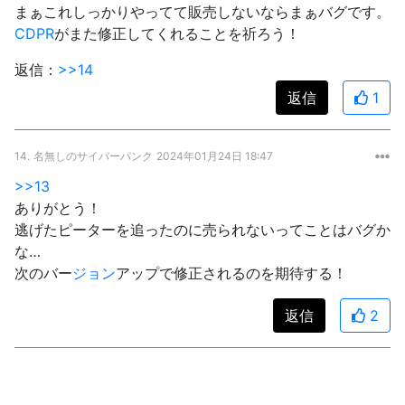
まぁこれしっかりやってて販売しないならまぁバグです。
CDPR
がまた修正してくれることを祈ろう！
返信：
>>14
返信
1
14.
名無しのサイバーパンク
2024年01月24日 18:47
>>13
ありがとう！
逃げたピーターを追ったのに売られないってことはバグか
な…
次のバー
ジョン
アップで修正されるのを期待する！
返信
2