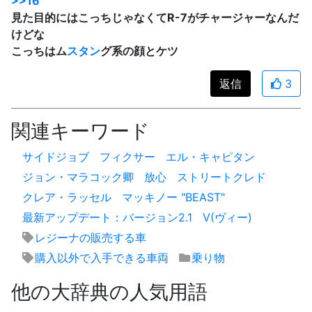
>>16
見た目的にはこっちじゃなくてR-7がチャージャーなんだ
けどな
こっちはム
スタン
グ系の顔とケツ
返信
3
関連キーワード
サイドジョブ
フィクサー
エル・キャピタン
ジョン・マラコック卿
放心
ストリートクレド
クレア・ラッセル
マッキノー "BEAST"
最新アップデート：バージョン2.1
V(ヴィー)
レジーナの販売する車
購入以外で入手できる車両
乗り物
他の大辞典の人気用語