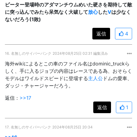
ピーター登場時のアダマンチウムめいた硬さを期待して敵
に突っ込んでみたら呆気なく大破して
放心
した
V
は少なく
ないだろう(1敗)
返信
4
16.
名無しのサイバーパンク
2024年08月25日 02:31 編集済み
海外wikiによるとこの車のファイル名はdominic_truckら
しく、手に入るジョブの内容はレースである為、おそらく
モデルはワイルドスピードに登場する
主人公
ドムの愛車、
ダッジ・チャージャーだろう。
返信：
>>17
返信
1
17.
名無しのサイバーパンク
2024年08月25日 20:34