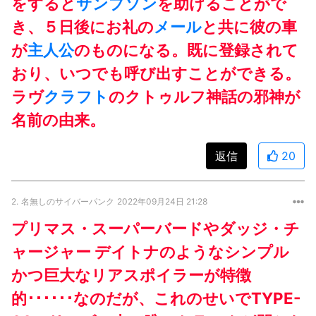
をすると
サンプソン
を助けることがで
き、５日後にお礼の
メール
と共に彼の車
が
主人公
のものになる。既に登録されて
おり、いつでも呼び出すことができる。
ラヴ
クラフト
のクトゥルフ神話の邪神が
名前の由来。
返信
20
2.
名無しのサイバーパンク
2022年09月24日 21:28
プリマス・スーパーバードやダッジ・チ
ャージャー デイトナのようなシンプル
かつ巨大なリアスポイラーが特徴
的･･････なのだが、これのせいでTYPE-