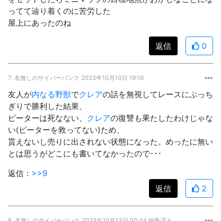
ってて辿り着くのに苦労した
屋上にあったのね
返信
0
7.
名無しのサイバーパンク
2023年10月10日 19:16
友人が
内なる野獣
で
クレア
の話を無視してレースにぶっち
ぎりで勝利した結果、
ピーターは死なない、
クレア
の復讐も果たしたわけじゃな
い(ピーターを救ってない)ため、
貰えないし売りに出されない状態になった。めったに無い
とは思うがどこにも書いてなかったので･･･
返信：
>>9
返信
2
8.
名無しのサイバーパンク
2023年10月13日 00:44 編集済み