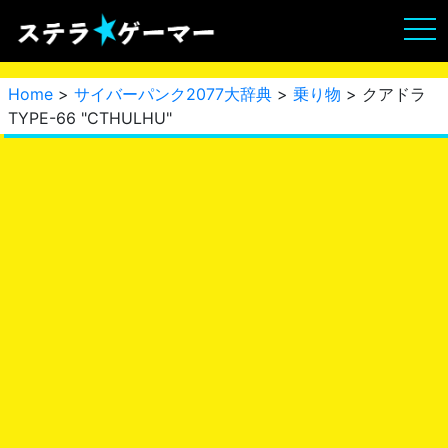
Home
>
サイバーパンク2077大辞典
>
乗り物
> クアドラ
TYPE-66 "CTHULHU"