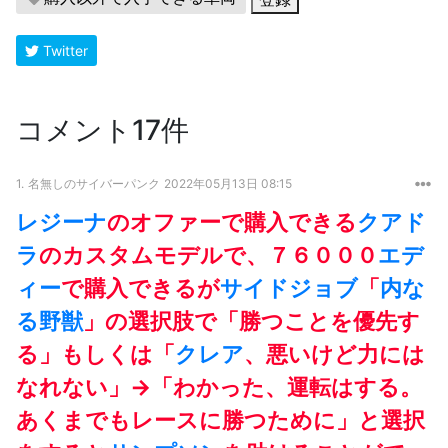
Twitter
コメント17件
1.
名無しのサイバーパンク
2022年05月13日 08:15
レジーナ
のオファーで購入できる
クアド
ラ
のカスタムモデルで、７６０００
エデ
ィー
で購入できるが
サイドジョブ
「
内な
る野獣
」の選択肢で「勝つことを優先す
る」もしくは「
クレア
、悪いけど力には
なれない」→「わかった、運転はする。
あくまでもレースに勝つために」と選択