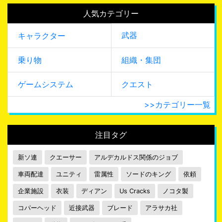
人気カテゴリー
武器
キャラクター
乗り物
組織・集団
ゲームシステム
クエスト
>>カテゴリー一覧
注目タグ
新ソ連
クエーサー
アルデカルドス関係のジョブ
車両配達
ユニティ
雷属性
ソードのキング
依頼
企業施設
衣装
ディアン
Us Cracks
ノコタ製
コパーヘッド
近接武器
ブレード
アラサカ社