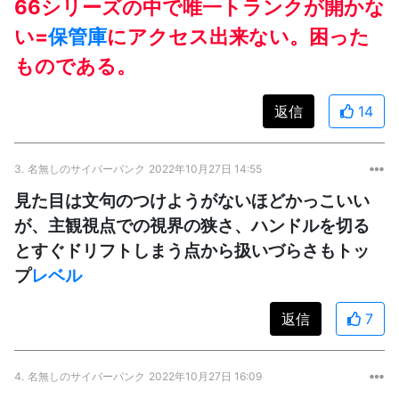
66シリーズの中で唯一トランクが開かな
い=
保管庫
にアクセス出来ない。困った
ものである。
返信
14
3.
名無しのサイバーパンク
2022年10月27日 14:55
見た目は文句のつけようがないほどかっこいい
が、主観視点での視界の狭さ、ハンドルを切る
とすぐドリフトしまう点から扱いづらさもトッ
プ
レベル
返信
7
4.
名無しのサイバーパンク
2022年10月27日 16:09