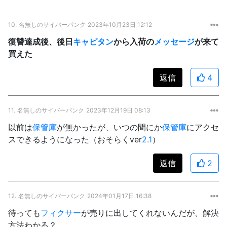
10.
名無しのサイバーパンク
2023年10月23日 12:12
復讐達成後、後日
キャピタン
から入荷の
メッセージ
が来て
買えた
返信
4
11.
名無しのサイバーパンク
2023年12月19日 08:13
以前は
保管庫
が無かったが、いつの間にか
保管庫
にアクセ
スできるようになった（おそらくver
2.1
）
返信
2
12.
名無しのサイバーパンク
2024年01月17日 16:38
待っても
フィクサー
が売りに出してくれないんだが、解決
方法わかる？