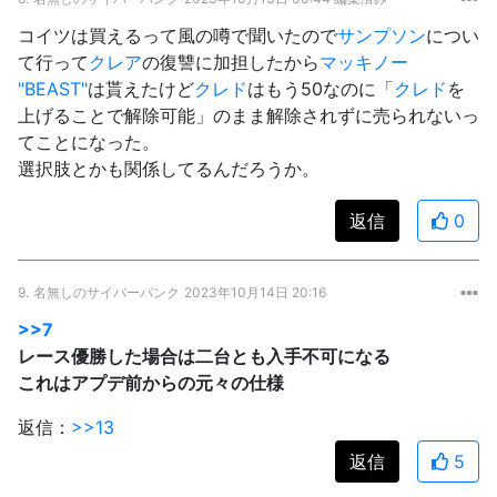
コイツは買えるって風の噂で聞いたので
サンプソン
につい
て行って
クレア
の復讐に加担したから
マッキノー
"BEAST"
は貰えたけど
クレド
はもう50なのに「
クレド
を
上げることで解除可能」のまま解除されずに売られないっ
てことになった。
選択肢とかも関係してるんだろうか。
返信
0
9.
名無しのサイバーパンク
2023年10月14日 20:16
>>7
レース優勝した場合は二台とも入手不可になる
これはアプデ前からの元々の仕様
返信：
>>13
返信
5