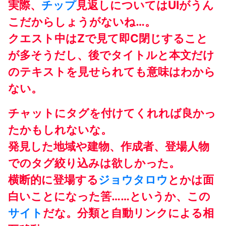
実際、
チップ
見返しについてはUIがうん
こだからしょうがないね…。
クエスト中はZで見て即C閉じすること
が多そうだし、後でタイトルと本文だけ
のテキストを見せられても意味はわから
ない。
チャットにタグを付けてくれれば良かっ
たかもしれないな。
発見した地域や建物、作成者、登場人物
でのタグ絞り込みは欲しかった。
横断的に登場する
ジョウタロウ
とかは面
白いことになった筈……というか、この
サイト
だな。分類と自動リンクによる相