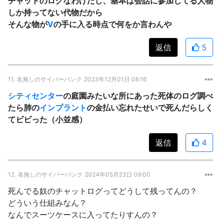
チャットのログなわけだし、基本は会話に参加してる人物
しか持ってない代物だから
そんな物が
V
の手に入る時点で何をか言わんや
返信
5
11.
名無しのサイバーパンク
2023年12月01日 08:16
シティセンター
の庭園みたいな所にあった死体のログ調べ
たら肺の
インプラント
の金払い忘れたせいで死んだらしく
てビビった（小並感）
返信
4
12.
名無しのサイバーパンク
2024年05月23日 09:00
死んでる奴のチャットログってどうして残ってんの？
どういう仕組みなん？
なんでスーツケースに入ってたりすんの？