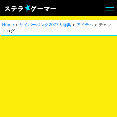
Home
>
サイバーパンク2077大辞典
>
アイテム
> チャッ
トログ