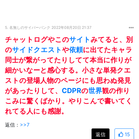
5.
名無しのサイバーパンク
2022年08月20日 21:37
チャットログやこの
サイト
みてると、別
の
サイドクエスト
や
依頼
に出てたキャラ
同士が繋がってたりしてて本当に作りが
細かいなーと感心する。小さな単発クエ
ストの登場人物のページにも思わぬ発見
があったりして、
CDPR
の
世界
観の作り
こみに驚くばかり。やりこんで書いてく
れてる人にも感謝。
返信：
>>7
返信
15