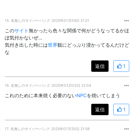
15.
名無しのサイバーパンク
2025年01月09日 21:21
この
サイト
無かったら色々な関係で何がどうなってるかほ
ぼ気付かないぜ…
気付き出した時には
世界
観にどっぷり浸かってるんだけど
な
返信
1
16.
名無しのサイバーパンク
2025年03月03日 22:04
これのために本来焼く必要のない
NPC
を焼いてしまう
返信
1
17.
名無しのサイバーパンク
2025年07月20日 21:58