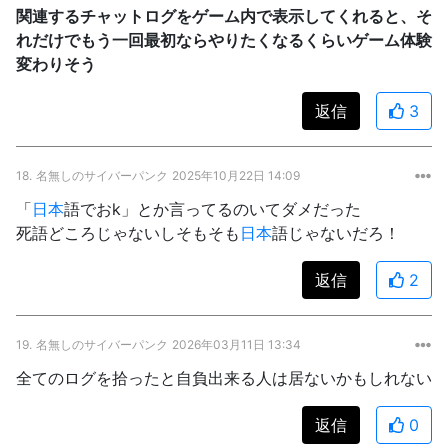
関連するチャットログをゲーム内で表示してくれると、そ
れだけでもう一回最初ならやりたくなるくらいゲーム体験
変わりそう
返信
3
18.
名無しのサイバーパンク
2025年10月22日 14:09
「
日本
語でおk」とか言ってるのいてダメだった
死語どころじゃないしそもそも
日本
語じゃないだろ！
返信
2
19.
名無しのサイバーパンク
2026年03月11日 13:34
全てのログを拾ったと自負出来る人は居ないかもしれない
返信
0