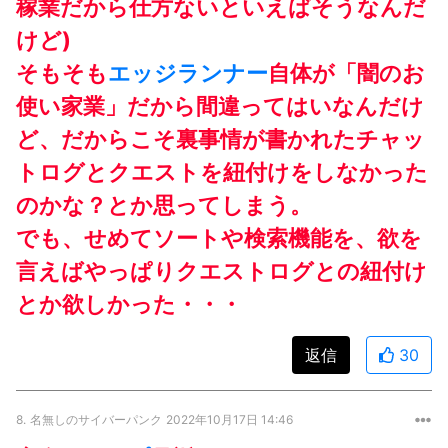
稼業だから仕方ないといえばそうなんだ
けど)
そもそも
エッジランナー
自体が「闇のお
使い家業」だから間違ってはいなんだけ
ど、だからこそ裏事情が書かれたチャッ
トログとクエストを紐付けをしなかった
のかな？とか思ってしまう。
でも、せめてソートや検索機能を、欲を
言えばやっぱりクエストログとの紐付け
とか欲しかった・・・
返信
30
8.
名無しのサイバーパンク
2022年10月17日 14:46