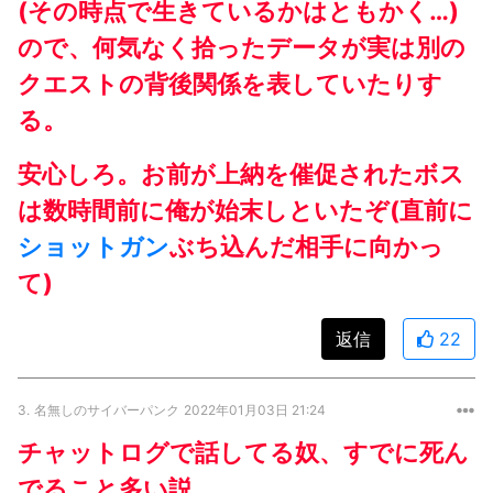
(その時点で生きているかはともかく…)
ので、何気なく拾ったデータが実は別の
クエストの背後関係を表していたりす
る。
安心しろ。お前が上納を催促されたボス
は数時間前に俺が始末しといたぞ(直前に
ショットガン
ぶち込んだ相手に向かっ
て)
返信
22
3.
名無しのサイバーパンク
2022年01月03日 21:24
チャットログで話してる奴、すでに死ん
でること多い説