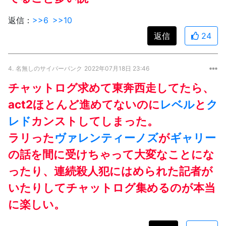
返信：
>>6
>>10
返信
24
4.
名無しのサイバーパンク
2022年07月18日 23:46
チャットログ求めて東奔西走してたら、
act2ほとんど進めてないのに
レベル
と
ク
レド
カンストしてしまった。
ラリった
ヴァレンティーノズ
が
ギャリー
の話を間に受けちゃって大変なことにな
ったり、連続殺人犯にはめられた記者が
いたりしてチャットログ集めるのが本当
に楽しい。