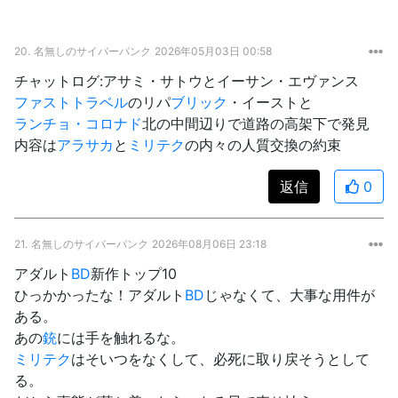
20.
名無しのサイバーパンク
2026年05月03日 00:58
チャットログ:アサミ・サトウとイーサン・エヴァンス
ファストトラベル
のリパ
ブリック
・イーストと
ランチョ・コロナド
北の中間辺りで道路の高架下で発見
内容は
アラサカ
と
ミリテク
の内々の人質交換の約束
返信
0
21.
名無しのサイバーパンク
2026年08月06日 23:18
アダルト
BD
新作トップ10
ひっかかったな！アダルト
BD
じゃなくて、大事な用件が
ある。
あの
銃
には手を触れるな。
ミリテク
はそいつをなくして、必死に取り戻そうとして
る。