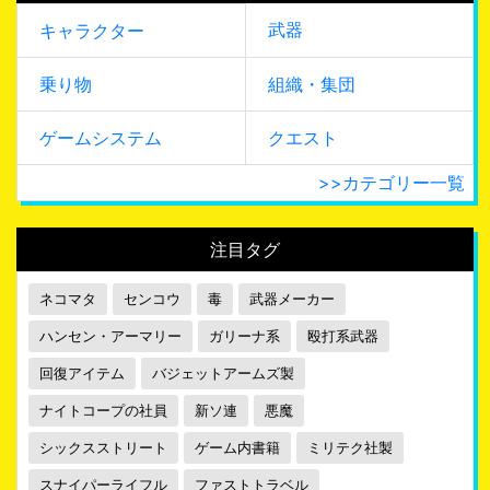
武器
キャラクター
乗り物
組織・集団
ゲームシステム
クエスト
>>カテゴリー一覧
注目タグ
ネコマタ
センコウ
毒
武器メーカー
ハンセン・アーマリー
ガリーナ系
殴打系武器
回復アイテム
バジェットアームズ製
ナイトコープの社員
新ソ連
悪魔
シックスストリート
ゲーム内書籍
ミリテク社製
スナイパーライフル
ファストトラベル