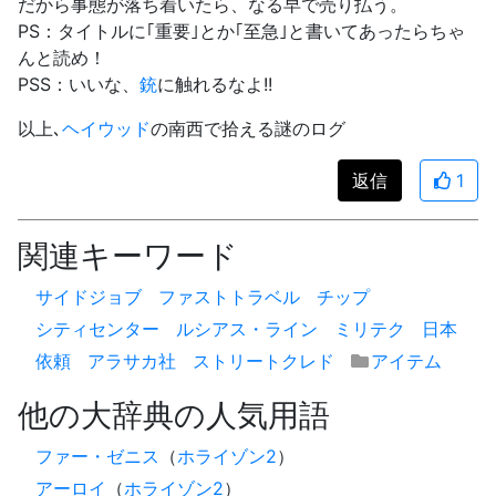
だから事態が落ち着いたら、なる早で売り払う。
PS：タイトルに｢重要｣とか｢至急｣と書いてあったらちゃ
んと読め！
PSS：いいな、
銃
に触れるなよ!!
以上､
ヘイウッド
の南西で拾える謎のログ
返信
1
関連キーワード
サイドジョブ
ファストトラベル
チップ
シティセンター
ルシアス・ライン
ミリテク
日本
依頼
アラサカ社
ストリートクレド
アイテム
他の大辞典の人気用語
ファー・ゼニス
（
ホライゾン2
）
アーロイ
（
ホライゾン2
）