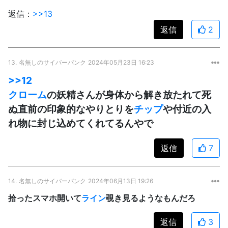
返信：
>>13
返信
2
13.
名無しのサイバーパンク
2024年05月23日 16:23
>>12
クローム
の妖精さんが身体から解き放たれて死
ぬ直前の印象的なやりとりを
チップ
や付近の入
れ物に封じ込めてくれてるんやで
返信
7
14.
名無しのサイバーパンク
2024年06月13日 19:26
拾ったスマホ開いて
ライン
覗き見るようなもんだろ
返信
3