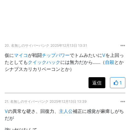
20.
名無しのサイバーパンク
2025年12月13日 13:31
仮に
マイコ
が戦闘
チップ
パワー
でトムみたいに
V
を上回っ
たとしても
クイックハック
には無力だから……（
自殺
とか
シナプスカリカリベーコンとか）
返信
1
21.
名無しのサイバーパンク
2025年12月13日 13:39
V
の異常な硬さ、回復力、
主人公
補正に感覚が麻痺しがち
だが
強いヤツなんて