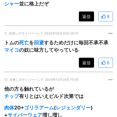
シャー
並に格上だぞ
返信
8
11.
名無しのサイバーパンク
2024年09月20日 09:31
トムの
死亡
を
回避
するためだけに毎回不承不承
マイコ
の奴に味方してやっている
返信
6
12.
名無しのサイバーパンク
2024年12月24日 10:05
他の方も触れているが
チップ
有りとはいえビルド次第では
肉体
20+
ゴリラアーム
(
レジェンダリー
)
+
サイバーウェア
増し増し