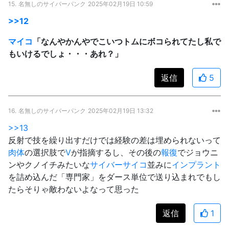
15.
名無しのサイバーパンク
2025年02月19日 10:59
>>12
マイコ
「なんやかんやでこいつトムにボコられてたし私で
もいけるでしょ・・・あれ？」
返信
5
16.
名無しのサイバーパンク
2025年02月19日 13:32
>>13
反射で技を繰り出すだけでは経験の差は埋められないって
肉体
の選択肢で
V
が指摘するし、その後の
報復
でジョウニ
ンやクノイチみたいな
サイバーサイコ
並みに
インプラント
を詰め込んだ「専門家」をダース単位で送り込まれでもし
たらそりゃ敵わないよなって思った
返信
1