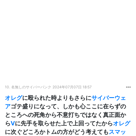
10.
名無しのサイバーパンク
2024年07月07日 18:57
オレグ
に殴られた時よりもさらに
サイバーウェ
ア
ゴテ盛りになって、しかも心ここに在らずの
ところへの死角から不意打ちではなく真正面か
ら
V
に先手を取らせた上で上回ってたから
オレグ
に次ぐどころかトムの方がどう考えても
スマッ