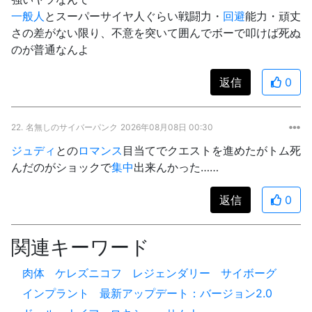
一般人
とスーパーサイヤ人ぐらい戦闘力・
回避
能力・頑丈
さの差がない限り、不意を突いて囲んでボーで叩けば死ぬ
のが普通なんよ
返信
0
22.
名無しのサイバーパンク
2026年08月08日 00:30
ジュディ
との
ロマンス
目当てでクエストを進めたがトム死
んだのがショックで
集中
出来んかった……
返信
0
関連キーワード
肉体
ケレズニコフ
レジェンダリー
サイボーグ
インプラント
最新アップデート：バージョン2.0