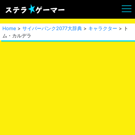
Home
>
サイバーパンク2077大辞典
>
キャラクター
> ト
ム・カルデラ