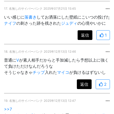
17.
名無しのサイバーパンク
2025年07月21日 15:45
いい感じに
落書き
してお洒落にした壁紙にこいつの投げた
ナイフ
の刺さった跡を残された
ジュディ
の心境やいかに
返信
1
18.
名無しのサイバーパンク
2025年12月13日 12:46
普通に
V
が素人相手だからと手加減したら予想以上に強く
て負けただけなんだろうな
そうじゃなきゃ
チップ
入れた
マイコ
が負けるはずないし
返信
2
19.
名無しのサイバーパンク
2025年12月13日 12:47
>>7