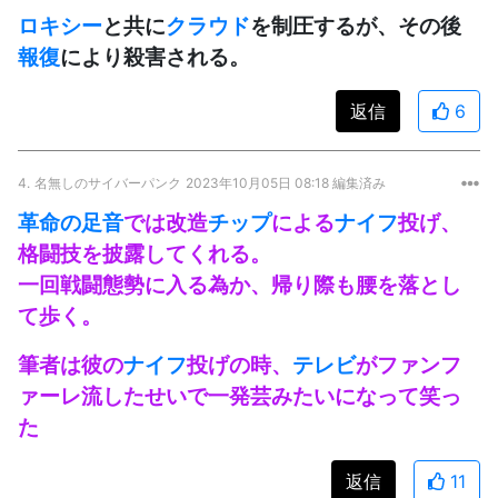
ロキシー
と共に
クラウド
を制圧するが、その後
報復
により殺害される。
返信
6
4.
名無しのサイバーパンク
2023年10月05日 08:18 編集済み
革命の足音
では改造
チップ
による
ナイフ
投げ、
格闘技を披露してくれる。
一回戦闘態勢に入る為か、帰り際も腰を落とし
て歩く。
筆者は彼の
ナイフ
投げの時、
テレビ
がファンフ
ァーレ流したせいで一発芸みたいになって笑っ
た
返信
11