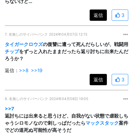
らないけど…
返信
3
7.
名無しのサイバーパンク
2024年04月07日 12:15
タイガークロウズ
の復讐に遭って死んだらしいが、戦闘用
チップ
をずっと入れたままだったら返り討ちに出来たんだ
ろうか？
返信：
>>8
>>19
返信
3
8.
名無しのサイバーパンク
2024年04月08日 19:05
>>7
返討ちには出来ると思うけど、自我がない状態で虐殺しち
ゃうシロモノなので刺しっぱだったら
マックスタック
案件
でどの道死ぬ可能性が高そうだ