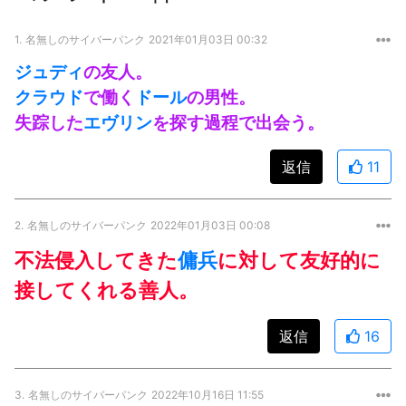
1.
名無しのサイバーパンク
2021年01月03日 00:32
ジュディ
の友人。
クラウド
で働く
ドール
の男性。
失踪した
エヴリン
を探す過程で出会う。
返信
11
2.
名無しのサイバーパンク
2022年01月03日 00:08
不法侵入してきた
傭兵
に対して友好的に
接してくれる善人。
返信
16
3.
名無しのサイバーパンク
2022年10月16日 11:55