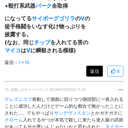
+殴打系武器
パーク
全取得
になってる
サイボーグ
ゴリラ
の
V
の
徒手格闘をいなす化け物っぷりを
披露する。
(なお、同じ
チップ
を入れてる筈の
マイコ
は
V
に瞬殺される模様)
返信：
>>15
返信
6
13.
名無しのサイバーパンク
2024年12月24日 11:24
ケレズニコフ
発動して側面に回りつつ側頭部に一発入れる
ことに成功したんだけどゲーム的な都合で無かったことに
された…。でもやっぱり
サンデヴィスタン
とかガチガチに
クローム
入れてるやつが本気で殺しに来たら達人級の武術
があっても分が悪いんじゃないかと思わされた。
タイガー