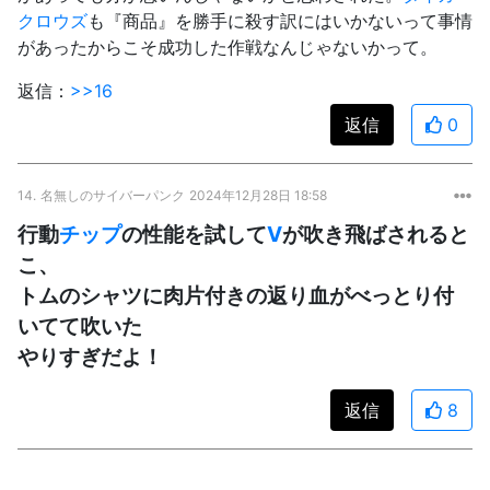
クロウズ
も『商品』を勝手に殺す訳にはいかないって事情
があったからこそ成功した作戦なんじゃないかって。
返信：
>>16
返信
0
14.
名無しのサイバーパンク
2024年12月28日 18:58
行動
チップ
の性能を試して
V
が吹き飛ばされると
こ、
トムのシャツに肉片付きの返り血がべっとり付
いてて吹いた
やりすぎだよ！
返信
8