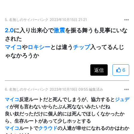
5.
名無しのサイバーパンク
2023年10月15日 21:21
2.0
に入り出来心で
激震
を振る舞うも見事にいな
された
マイコ
や
ロキシー
とは違う
チップ
入ってるんじ
ゃなかろうか
返信
6
6.
名無しのサイバーパンク
2023年10月19日 09:55 編集済み
マイコ
反逆ルートだと死んでしまうが、協力すると
ジュデ
ィ
が何も言わないからたぶん死なないみたいだね
良い奴だっただけに個人的には死んでほしくなかったか
ら、生存ルートがあって少しホッとする
マイコ
ルートで
クラウド
の人達が幸せになれるのかはわか