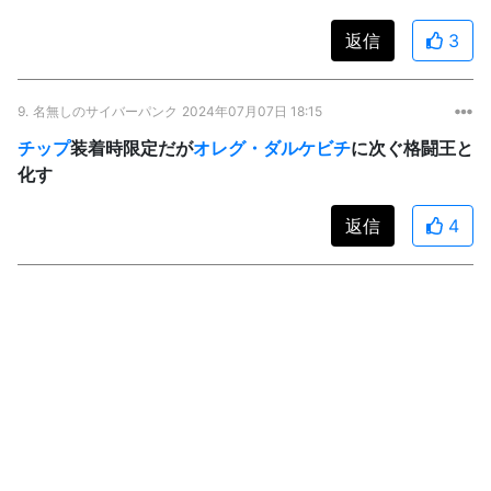
返信
3
9.
名無しのサイバーパンク
2024年07月07日 18:15
チップ
装着時限定だが
オレグ・ダルケビチ
に次ぐ格闘王と
化す
返信
4