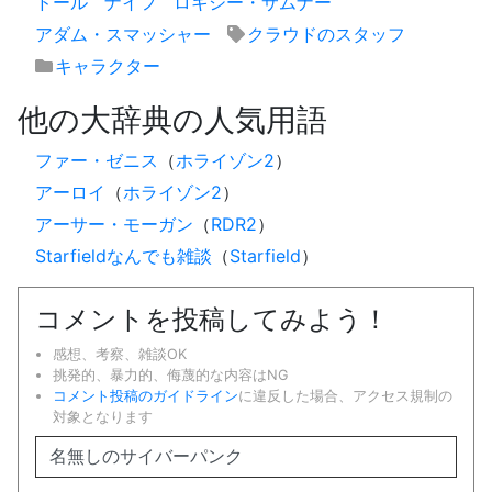
ドール
ナイフ
ロキシー・サムナー
アダム・スマッシャー
クラウドのスタッフ
キャラクター
他の大辞典の人気用語
ファー・ゼニス
（
ホライゾン2
）
アーロイ
（
ホライゾン2
）
アーサー・モーガン
（
RDR2
）
Starfieldなんでも雑談
（
Starfield
）
コメントを投稿してみよう！
感想、考察、雑談OK
挑発的、暴力的、侮蔑的な内容はNG
コメント投稿のガイドライン
に違反した場合、アクセス規制の
対象となります