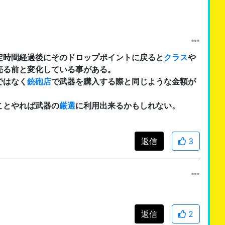
定時間経過後にそのドロップポイントに戻ると
クラス
や
売る前と変化している事がある。
ではなく
銃砲店
で武器を購入する際と同じような金額が
ことやれば武器の
厳選
に利用出来るかもしれない。
返信
3
返信
2