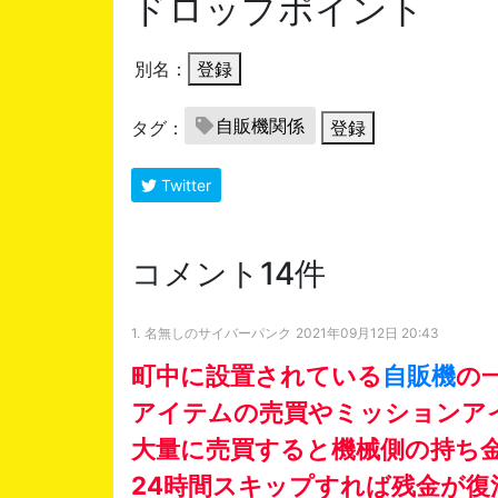
ドロップポイント
別名：
登録
自販機関係
タグ：
登録
Twitter
コメント14件
1.
名無しのサイバーパンク
2021年09月12日 20:43
町中に設置されている
自販機
の
アイテムの売買やミッションア
大量に売買すると機械側の持ち
24時間スキップすれば残金が