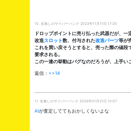
10.
名無しのサイバーパンク
2023年11月11日 17:30
ドロップポイントに売り払った武器だが、一
改造
スロット
数、付与された
改造パーツ
等が
これを買い戻そうとすると、売った際の値段
要求される。
この一連の挙動はバグなのだろうが、上手い
返信：
>>14
11.
名無しのサイバーパンク
2024年01月21日 10:07
AI
が査定しててもおかしくないよな