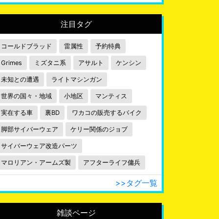
注目タグ
コールドブラッド
雷属性
予約特典
Grimes
ミズタニ系
アサルト
ケンシン
未知との遭遇
ライトマシンガン
世界の国々・地域
小地区
マンティス
実在する車
裏BD
ワカコの販売するバイク
脚部サイバーウェア
ケリー関係のジョブ
サイバーウェア改造パーツ
マロリアン・アームズ製
アフターライフ傭兵
>>タグ一覧
雑談ページ