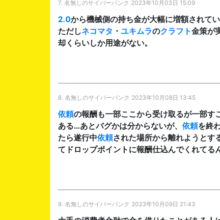
7.
名無しのサイバーパンク
2023年10月03日 15:09
2.0
から機械側の持ち金が大幅に増額されてい
ただし
ネコマタ
・
ユキムラ
の
クラフト
金策が
却くらいしか用途がない。
8.
名無しのサイバーパンク
2023年10月08日 13:45
依頼
の報酬も一部ここから受け取るが一部す
ある…あとバグかは分からないが、
依頼
を終
たら遂行中
依頼
された場所から離れようとす
てドロップポイントに報酬仕込んでくれてる
9.
名無しのサイバーパンク
2023年10月09日 21:43