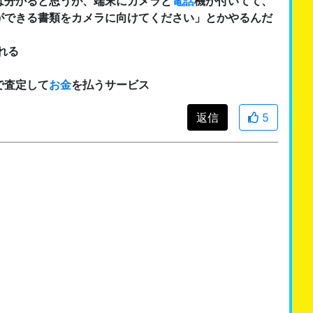
は分かると思うが、端末にカメラと
電話
機が付いてて、
ができる書類をカメラに向けてください」とかやるんだ
れる
で査定して
お金
を払うサービス
返信
5