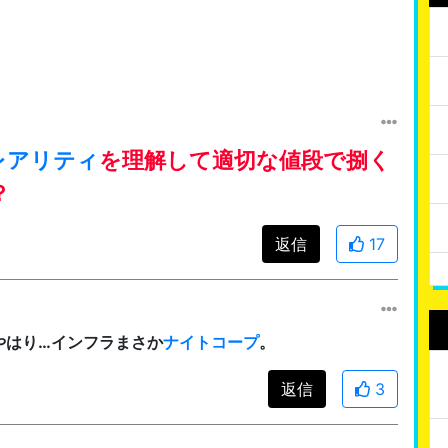
レアリティ
を理解して適切な値段で捌く
？
返信
17
やはり…インフラまさか
ナイトコープ
。
返信
3