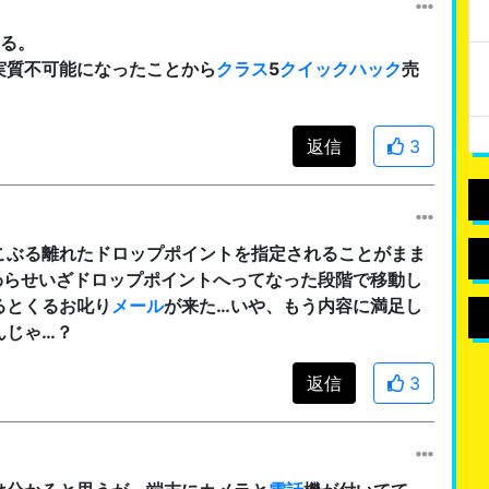
る。
実質不可能になったことから
クラス
5
クイックハック
売
返信
3
こぶる離れたドロップポイントを指定されることがまま
わらせいざドロップポイントへってなった段階で移動し
るとくるお叱り
メール
が来た…いや、もう内容に満足し
んじゃ…？
返信
3