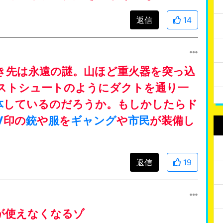
返信
14
き先は永遠の謎。山ほど重火器を突っ込
ストシュートのようにダクトを通り一
体
しているのだろうか。もしかしたらド
V
印の
銃
や
服
を
ギャング
や
市民
が装備し
返信
19
が使えなくなるゾ