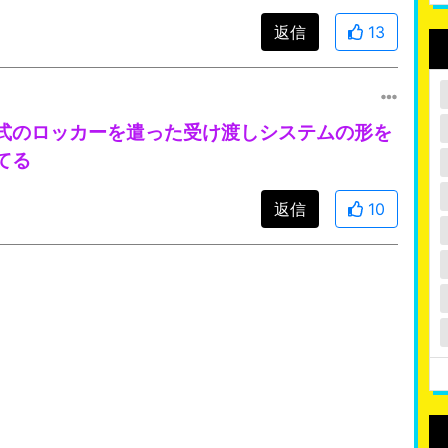
返信
13
式のロッカーを遣った受け渡しシステムの形を
てる
返信
10