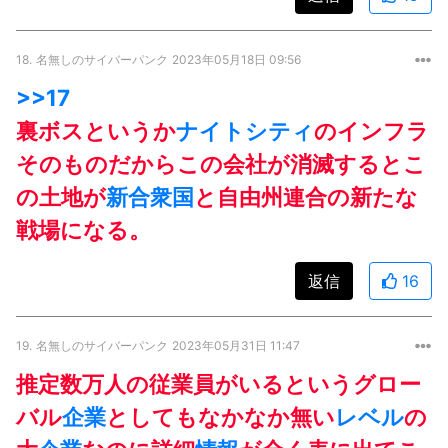
18.
名無しのサイバーパンク
2023年05月18日 09:56
>>17
裏ボスというか
ナイトシティ
のインフラ
そのものだからこの会社が消滅するとこ
の土地が
新合衆国
と自由州連合の新たな
戦場になる。
返信
16
19.
名無しのサイバーパンク
2023年05月31日 11:47
推定数万人の従業員がいるというグロー
バル
企業
としてもなかなか無い
レベル
の