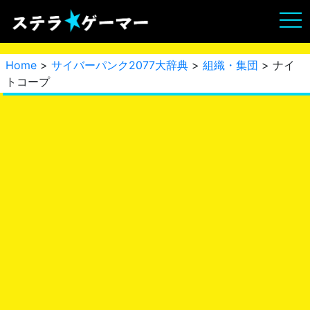
Home
>
サイバーパンク2077大辞典
>
組織・集団
> ナイ
トコープ