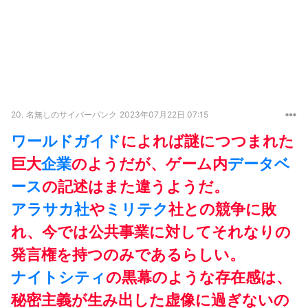
20.
名無しのサイバーパンク
2023年07月22日 07:15
ワールドガイド
によれば謎につつまれた
巨大
企業
のようだが、ゲーム内
データベ
ース
の記述はまた違うようだ。
アラサカ社
や
ミリテク
社との競争に敗
れ、今では公共事業に対してそれなりの
発言権を持つのみであるらしい。
ナイトシティ
の黒幕のような存在感は、
秘密主義が生み出した虚像に過ぎないの