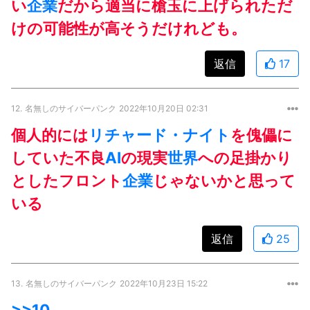
い
企業
だから適当に槍玉に上げられただ
けの可能性が高そうだけれども。
返信
17
12.
名無しのサイバーパンク
2022年10月20日 02:31
個人的には
リチャード・ナイト
を傀儡に
していた不良
AI
の現実
世界
への足掛かり
としたフロント
企業
じゃないかと思って
いる
返信
25
13.
名無しのサイバーパンク
2022年10月23日 15:22
>>10