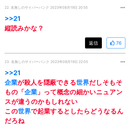
22.
名無しのサイバーパンク
2023年08月19日 20:55
>>21
縦読みかな？
返信
76
23.
名無しのサイバーパンク
2023年08月19日 22:05
>>21
企業
が殺人を隠蔽できる
世界
だしそもそ
もの「
企業
」って概念の細かいニュアン
スが違うのかもしれない
この
世界
で起業するとしたらどうなるん
だろね