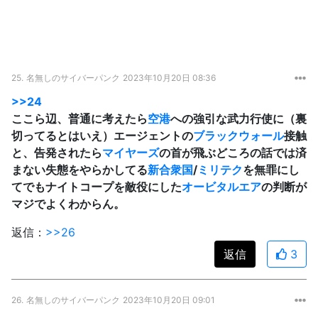
25.
名無しのサイバーパンク
2023年10月20日 08:36
>>24
ここら辺、普通に考えたら
空港
への強引な武力行使に（裏
切ってるとはいえ）エージェントの
ブラックウォール
接触
と、告発されたら
マイヤーズ
の首が飛ぶどころの話では済
まない失態をやらかしてる
新合衆国
/
ミリテク
を無罪にし
てでもナイトコープを敵役にした
オービタルエア
の判断が
マジでよくわからん。
返信：
>>26
返信
3
26.
名無しのサイバーパンク
2023年10月20日 09:01