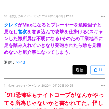
10.
名無しのサイバーパンク
2022年10月08日 12:44
クレド
がMaxになるとプレーヤーを危険因子と
見なし
警察
を巻き込んで攻撃を仕掛ける(スキャ
ンした際所属は不明になる)そのため工業地帯に
足を踏み入れていきなり発砲されたら敵を見極
めないと厄介事になってしまう。
返信：
>>13
返信
11
11.
名無しのサイバーパンク
2022年10月20日 00:25
｢91｣恐怖症もナイトコープがなんかやっ
てる所為じゃないかと書かれてた。怪し