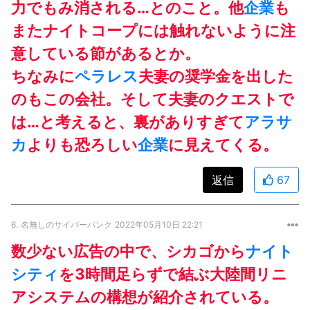
力でもみ消される…とのこと。他
企業
も
またナイトコープには触れないように注
意している節があるとか。
ちなみに
ペラレス
夫妻の奨学金を出した
のもこの会社。そして夫妻のクエストで
は…と考えると、裏がありすぎて
アラサ
カ
よりも恐ろしい
企業
に見えてくる。
返信
67
6.
名無しのサイバーパンク
2022年05月10日 22:21
数少ない広告の中で、シカゴから
ナイト
シティ
を3時間足らずで結ぶ大陸間リニ
アシステムの構想が紹介されている。