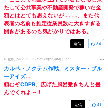
たして公共事業や不動産開発で稼いだ金
額とはとても思えないが………、また代
表者の名前も推定従業員数に大きすぎる
開きがあるのも気がかりではある。
返信
34
9.
名無しのサイバーパンク
2022年10月04日 04:13
カルペ・ノクテム作戦
、
ミスター・ブル
ーアイズ
…
頼むぞ
CDPR
、広げた風呂敷きちんと畳
んでくれよ～！
返信
41