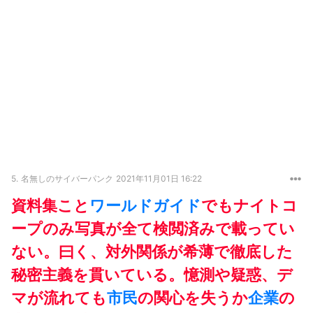
5.
名無しのサイバーパンク
2021年11月01日 16:22
資料集こと
ワールドガイド
でもナイトコ
ープのみ写真が全て検閲済みで載ってい
ない。曰く、対外関係が希薄で徹底した
秘密主義を貫いている。憶測や疑惑、デ
マが流れても
市民
の関心を失うか
企業
の