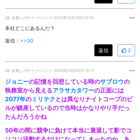
28.
名無しのサイバーパンク
2023年12月19日 02:15
本社どこにあるんだ？
返信：
>>30
返信
2
29.
名無しのサイバーパンク
2024年05月02日 15:17
ジョニー
の記憶を回想している時の
サブロウ
の
執務室から見える
アラサカタワー
の正面には
2077年
の
ミリテク
とは異なりナイトコープのビ
ルが鎮座しているので当時はかなりやり手だっ
たんだろうかね
50年の間に競争に負けて本当に衰退して影でコ
ソコソ活動するだけになってしまったのか、あ