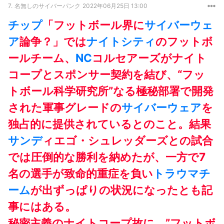
7.
名無しのサイバーパンク
2022年06月25日 13:00
チップ
「フットボール界に
サイバーウェ
ア
論争？」では
ナイトシティ
のフットボ
ールチーム、
NC
コルセアーズがナイト
コープとスポンサー契約を結び、“フッ
トボール科学研究所”なる極秘部署で開発
された軍事グレードの
サイバーウェア
を
独占的に提供されているとのこと。結果
サンデ
ィエゴ・シュレッダーズとの試合
では圧倒的な勝利を納めたが、一方で7
名の選手が致命的重症を負い
トラウマチ
ーム
が出ずっぱりの状況になったとも記
事にはある。
秘密主義のナイトコープ故に、”フットボ