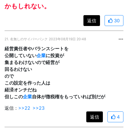
かもしれない。
返信
30
21.
名無しのサイバーパンク
2023年08月19日 20:48
経営責任者やバランスシートを
公開していない
企業
に投資が
集まるわけないので経営が
回るわけない
ので
この設定を作った人は
経済オンチだね
但しこの
企業
自体が徴税権をもっていれば別だが
返信：
>>22
>>23
返信
4