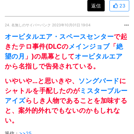
返信
23
24.
名無しのサイバーパンク
2023年10月01日 19:04
オービタルエア・スペースセンター
で起
きたテロ事件(DLCの
メインジョブ
「
絶
望の月
」)の黒幕として
オービタルエア
から名指しで告発されている。
いやいや…と思いきや、
ソングバード
に
シャトルを手配したのが
ミスターブルー
アイズ
らしき人物であることを加味する
と、案外的外れでもないのかもしれな
い。
返信：
>>25