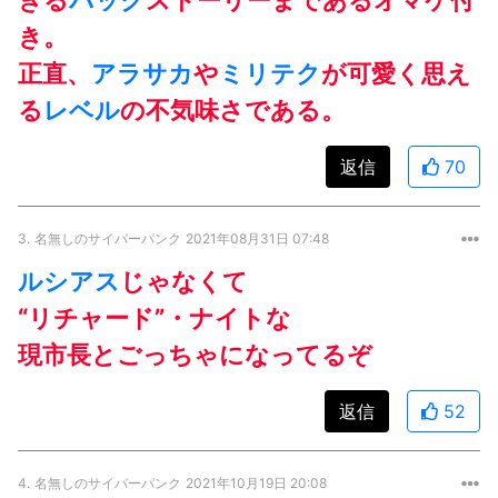
き。
正直、
アラサカ
や
ミリテク
が可愛く思え
る
レベル
の不気味さである。
返信
70
3.
名無しのサイバーパンク
2021年08月31日 07:48
ルシアス
じゃなくて
“リチャード”・ナイトな
現市長とごっちゃになってるぞ
返信
52
4.
名無しのサイバーパンク
2021年10月19日 20:08