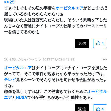
>>25
まぁそもそもその辺の事情を
オービタルエア
がどこまで把
握しているかもわからんからなぁ
現場にいた人はほぼ死んだんだし、そういう判断を下した
んじゃなく普通にナイトコープの仕業ってカバーストーリ
ーを信じてるのかも
返信
4
27.
名無しのサイバーパンク
2023年11月29日 13:33
オービタルエア
はナイトコープ元々ナイトコープを潰した
がってて、そこで事件が起きたから乗っかっただけでは。
テレビ
見るシーンでそんなそれを匂わせる会話があったよ
うな。
想像を逞しくすれば、この筋書きで行くために
オービタル
エア
と
NUSA
で何か手打ちがあった可能性もある。
返信
4