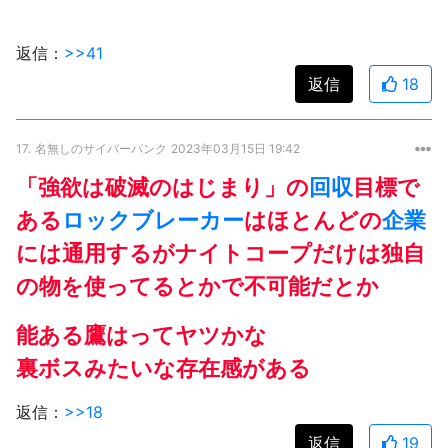
返信：
>>41
返信
18
17.
名無しのサイバーパンク
2023年03月15日 19:42
「強欲は破滅のはじまり」の
回収
目標で
ある
ロックブレーカー
はほとんどの
企業
には通用するがナイトコープだけは独自
の物を使ってるとかで不可能だとか
能ある鷹はってヤツかな
裏ボスみたいな存在感がある
返信：
>>18
返信
19