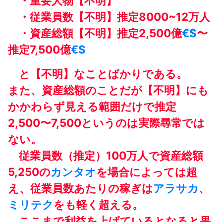
・重要人物【不明】
・従業員数【不明】推定8000~12万人
・資産総額【不明】推定2,500億
€$
〜
推定7,500億
€$
と【不明】なことばかりである。
また、資産総額のことだが【不明】にも
かかわらず見える範囲だけで推定
2,500〜7,500というのは実際尋常では
ない。
従業員数（推定）100万人で資産総額
5,250の
カンタオ
を場合によっては超
え、従業員数あたりの稼ぎは
アラサカ
、
ミリテク
をも軽く超える。
ここまで利益を上げているとなると果