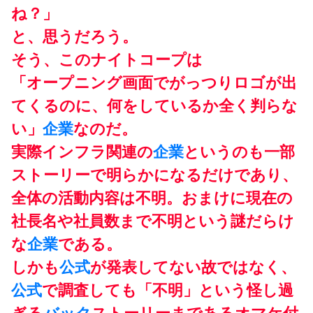
ね？」
と、思うだろう。
そう、このナイトコープは
「オープニング画面でがっつりロゴが出
てくるのに、何をしているか全く判らな
い」
企業
なのだ。
実際インフラ関連の
企業
というのも一部
ストーリーで明らかになるだけであり、
全体の活動内容は不明。おまけに現在の
社長名や社員数まで不明という謎だらけ
な
企業
である。
しかも
公式
が発表してない故ではなく、
公式
で調査しても「不明」という怪し過
ぎる
バック
ストーリーまであるオマケ付