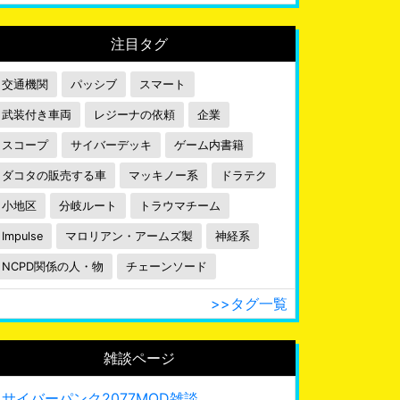
注目タグ
交通機関
パッシブ
スマート
武装付き車両
レジーナの依頼
企業
スコープ
サイバーデッキ
ゲーム内書籍
ダコタの販売する車
マッキノー系
ドラテク
小地区
分岐ルート
トラウマチーム
Impulse
マロリアン・アームズ製
神経系
NCPD関係の人・物
チェーンソード
>>タグ一覧
雑談ページ
サイバーパンク2077MOD雑談