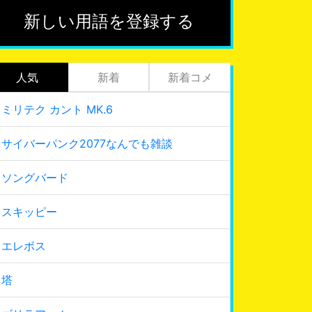
新しい用語を登録する
人気
新着
新着コメ
ミリテク カント MK.6
サイバーパンク2077なんでも雑談
ソングバード
スキッピー
エレボス
塔