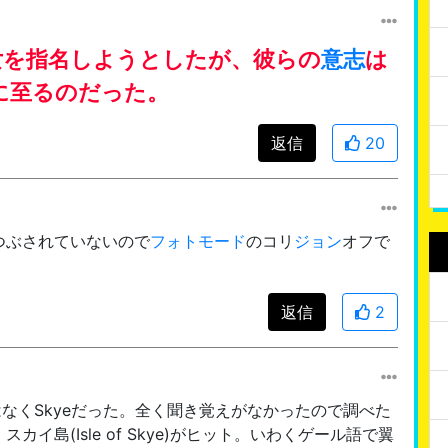
女を指名しようとしたが、彼らの
意志
は
に至るのだった。
返信
20
つぶされていないので
フォトモード
のコリ
ジョン
オフで
返信
2
はなくSkyeだった。全く聞き覚えがなかったので調べた
イ島(Isle of Skye)がヒット。いわくゲール語で翼