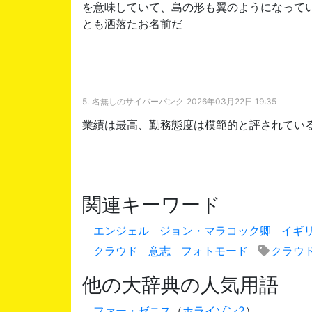
を意味していて、島の形も翼のようになって
とも洒落たお名前だ
5.
名無しのサイバーパンク
2026年03月22日 19:35
業績は最高、勤務態度は模範的と評されてい
関連キーワード
エンジェル
ジョン・マラコック卿
イギ
クラウド
意志
フォトモード
クラウ
他の大辞典の人気用語
ファー・ゼニス
（
ホライゾン2
）