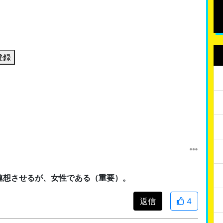
登録
連想させるが、女性である（重要）。
返信
4