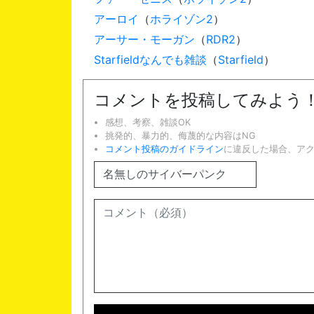
アーロイ
（
ホライゾン2
）
アーサー・モーガン
（
RDR2
）
Starfieldなんでも雑談
（
Starfield
）
コメントを投稿してみよう
感想、考察、雑談OK
挑発的、暴力的、侮蔑的な内容はNG
コメント投稿のガイドライン
に違反した場合、ア