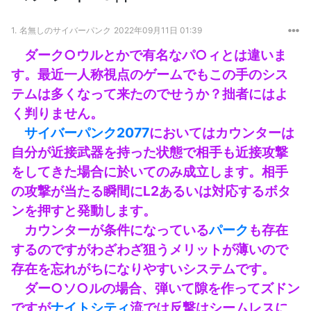
1.
名無しのサイバーパンク
2022年09月11日 01:39
ダーク○ウルとかで有名なパ○ィとは違いま
す。最近一人称視点のゲームでもこの手のシス
テムは多くなって来たのでせうか？拙者にはよ
く判りません。
サイバーパンク2077
においてはカウンターは
自分が近接武器を持った状態で相手も近接攻撃
をしてきた場合に於いてのみ成立します。相手
の攻撃が当たる瞬間にL2あるいは対応するボタ
ンを押すと発動します。
カウンターが条件になっている
パーク
も存在
するのですがわざわざ狙うメリットが薄いので
存在を忘れがちになりやすいシステムです。
ダー○ソ○ルの場合、弾いて隙を作ってズドン
ですが
ナイトシティ
流では反撃はシームレスに