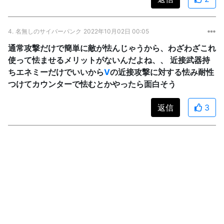
4.
名無しのサイバーパンク
2022年10月02日 00:05
通常攻撃だけで簡単に敵が怯んじゃうから、わざわざこれ
使って怯ませるメリットがないんだよね、、 近接武器持
ちエネミーだけでいいから
V
の近接攻撃に対する怯み耐性
つけてカウンターで怯むとかやったら面白そう
返信
3