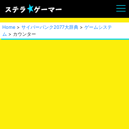
Home
>
サイバーパンク2077大辞典
>
ゲームシステ
ム
> カウンター