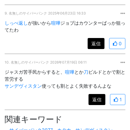
9.
名無しのサイバーパンク
2025年06月23日 16:33
しっぺ返し
が強いから
喧嘩
ジョブはカウンターばっか狙っ
てたわ
返信
0
10.
名無しのサイバーパンク
2026年07月19日 06:11
ジャスガ苦手民からすると、
喧嘩
とか
刀
ビルドとかで割と
苦労する
サンデヴィスタン
使っても割とよく失敗するんよな
返信
1
関連キーワード
サイバーパンク2077
カタナ
サンデヴィスタン