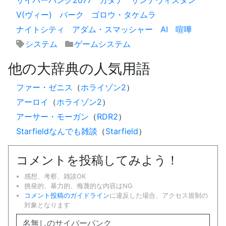
V(ヴィー)
パーク
ゴロウ・タケムラ
ナイトシティ
アダム・スマッシャー
AI
喧嘩
システム
ゲームシステム
他の大辞典の人気用語
ファー・ゼニス
（
ホライゾン2
）
アーロイ
（
ホライゾン2
）
アーサー・モーガン
（
RDR2
）
Starfieldなんでも雑談
（
Starfield
）
コメントを投稿してみよう！
感想、考察、雑談OK
挑発的、暴力的、侮蔑的な内容はNG
コメント投稿のガイドライン
に違反した場合、アクセス規制の
対象となります