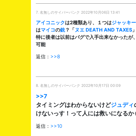
7.
名無しのサイバーパンク
2022年10月06日 13:41
アイコニック
は2種類あり、１つは
ジャッキー
は
マイコ
の
銃
？「
ヌエ DEATH AND TAXES
特に後者は以前はバグで入手出来なかったが
可能
返信：
>>8
8.
名無しのサイバーパンク
2022年10月17日 00:09
>>7
タイミングはわからないけど
ジュディ
けないっす！って人には救いになるか
返信：
>>10