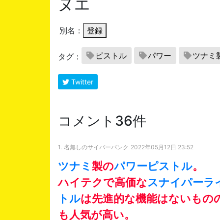
ヌエ
別名：
登録
ピストル
パワー
ツナミ
タグ：
Twitter
コメント36件
1.
名無しのサイバーパンク
2022年05月12日 23:52
ツナミ
製の
パワー
ピストル
。
ハイテクで高価な
スナイパーラ
トル
は先進的な機能はないもの
も人気が高い。