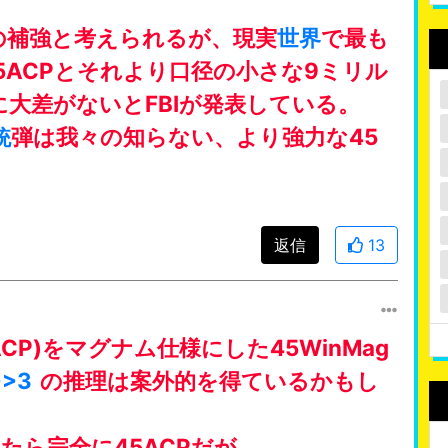
の補強と考えられるが、現実
世界
で最も
5ACPとそれより口径の小さな9ミリル
大差がないとFBIが発表している。
銃
弾は我々の知らない、より強力な45
返信
13
ACP)をマグナム仕様にした45WinMag
>>3
の推理は案外的を得ているかもし
たら完全に45ACPだが……