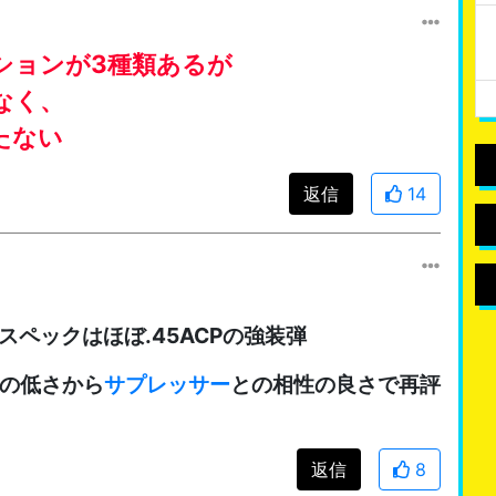
ションが3種類あるが
なく、
たない
返信
14
スペックはほぼ.45ACPの強装弾
速の低さから
サプレッサー
との相性の良さで再評
返信
8