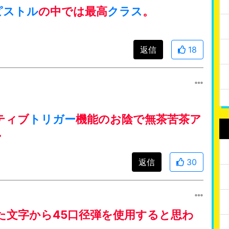
ピストル
の中では最高
クラス
。
返信
18
ティブ
トリガー
機能のお陰で無茶苦茶ア
・
返信
30
た文字から45口径弾を使用すると思わ