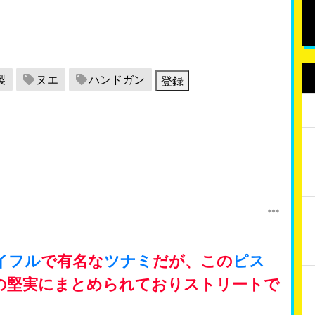
製
ヌエ
ハンドガン
登録
イフル
で有名な
ツナミ
だが、この
ピス
の堅実にまとめられておりストリートで