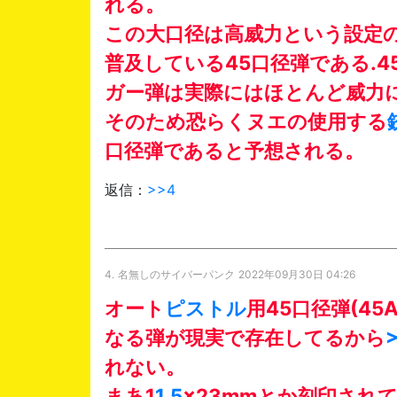
れる。
この大口径は高威力という設定
普及している45口径弾である.4
ガー弾は実際にはほとんど威力に
そのため恐らくヌエの使用する
口径弾であると予想される。
返信：
>>4
4.
名無しのサイバーパンク
2022年09月30日 04:26
オート
ピストル
用45口径弾(45
なる弾が現実で存在してるから
れない。
まあ1
1.5
×23mmとか刻印されて