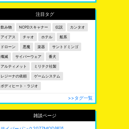
注目タグ
飲み物
NCPDスキャナー
伝説
カンタオ
アイアス
チャオ
ホテル
船系
ドローン
悪魔
楽器
サントドミンゴ
殲滅
サイバーウェア
番犬
アルティメット
ミリテク社製
レジーナの依頼
ゲームシステム
ボディヒート・ラジオ
>>タグ一覧
雑談ページ
サイバーパンク2077MOD雑談