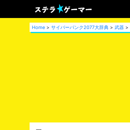
Home
>
サイバーパンク2077大辞典
>
武器
>