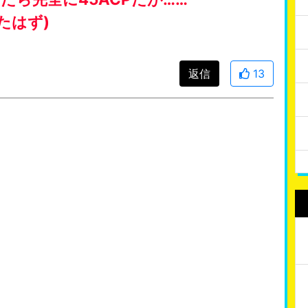
たはず)
返信
13