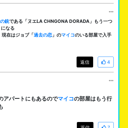
の銃
である「ヌエLA CHNGONA DORADA」もう一つ
」になる
、現在はジョブ「
過去の恋
」の
マイコ
のいる部屋で入手
返信
4
のアパートにもあるので
マイコ
の部屋はもう行
も
返信
7