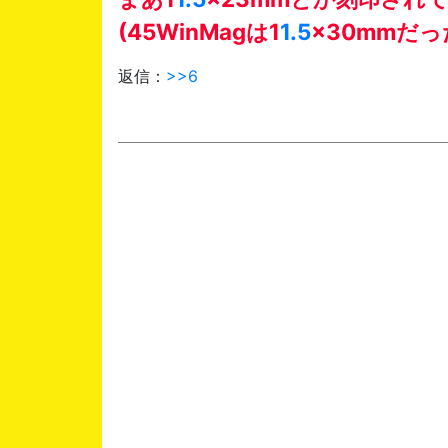
(45WinMagは1
1.5
×30mmだっ
返信：
>>6