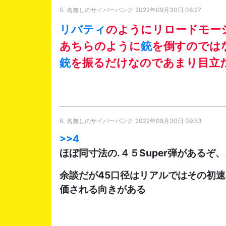
5.
名無しのサイバーパンク
2022年09月30日 08:27
リバティ
のようにリロードモー
あちらのように
銃
を倒すのでは
銃
を振るだけなのであまり目立
6.
名無しのサイバーパンク
2022年09月30日 09:53
>>4
ほぼ同寸法の.４５Super弾があるぞ、
余談だが45口径はリアルではその初
価される向きがある