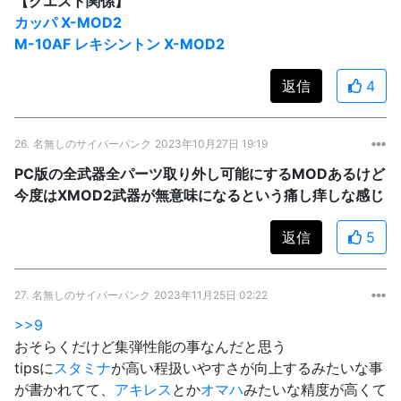
【クエスト関係】
カッパ X-MOD2
M-10AF レキシントン X-MOD2
返信
4
26.
名無しのサイバーパンク
2023年10月27日 19:19
PC版の全武器全パーツ取り外し可能にするMODあるけど
今度はXMOD2武器が無意味になるという痛し痒しな感じ
返信
5
27.
名無しのサイバーパンク
2023年11月25日 02:22
>>9
おそらくだけど集弾性能の事なんだと思う
tipsに
スタミナ
が高い程扱いやすさが向上するみたいな事
が書かれてて、
アキレス
とか
オマハ
みたいな精度が高くて