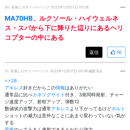
30.
名無しのサイバーパンク
2023年12月07日 00:28
MA70HB
、ルクソール・ハイウェルネ
ス・スパから下に降りた辺りにあるヘリ
コプターの中にある
返信
16
31.
名無しのサイバーパンク
2023年12月07日 00:58 編集済み
>>28
アキレス
好きだからこの
情報
はありがたい
通常品に比べ
カネツグ
サイト
付き、3発同時発射、チャー
ジ速度アップ、射程アップ、弾数12
数値状の攻撃力は通常
アキレス
より下がってるけど
ボルト
ショットの威力は意外なことにあまり変わっていない気が
する
雷嵐
のってうまく連射できるとかなり強力