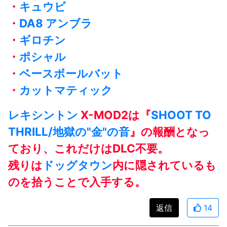
・
キュウビ
・
DA8 アンブラ
・
ギロチン
・
ポシャル
・
ベースボールバット
・
カットマティック
レキシントン
X-MOD2は『
SHOOT TO
THRILL/地獄の"金"の音
』の報酬となっ
ており、これだけはDLC不要。
残りは
ドッグタウン
内に隠されているも
のを拾うことで入手する。
返信
14