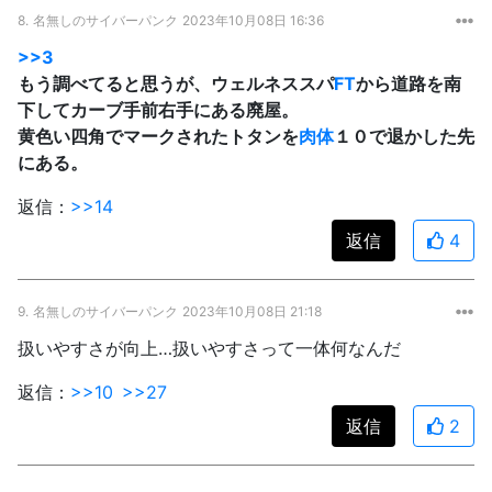
8.
名無しのサイバーパンク
2023年10月08日 16:36
>>3
もう調べてると思うが、ウェルネススパ
FT
から道路を南
下してカーブ手前右手にある廃屋。
黄色い四角でマークされたトタンを
肉体
１０で退かした先
にある。
返信：
>>14
返信
4
9.
名無しのサイバーパンク
2023年10月08日 21:18
扱いやすさが向上…扱いやすさって一体何なんだ
返信：
>>10
>>27
返信
2