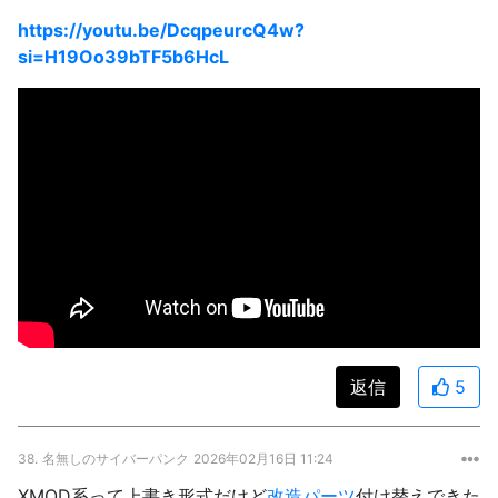
https://youtu.be/DcqpeurcQ4w?
si=H19Oo39bTF5b6HcL
返信
5
38.
名無しのサイバーパンク
2026年02月16日 11:24
XMOD系って上書き形式だけど
改造パーツ
付け替えできた