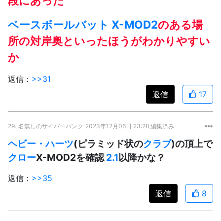
段にあった
ベースボールバット X-MOD2
のある場
所の対岸奥といったほうがわかりやすい
か
返信：
>>31
返信
17
29.
名無しのサイバーパンク
2023年12月06日 23:28 編集済み
ヘビー・ハーツ
(ピラミッド状の
クラブ
)の頂上で
クロー
X-MOD2を確認
2.1
以降かな？
返信：
>>35
返信
8