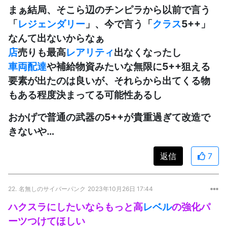
まぁ結局、そこら辺のチンピラから以前で言う
「
レジェンダリー
」、今で言う「
クラス
5++」
なんて出ないからなぁ
店
売りも最高
レアリティ
出なくなったし
車両配達
や補給物資みたいな無限に5++狙える
要素が出たのは良いが、それらから出てくる物
もある程度決まってる可能性あるし
おかげで普通の武器の5++が貴重過ぎて改造で
きないや…
返信
7
22.
名無しのサイバーパンク
2023年10月26日 17:44
ハクスラにしたいならもっと高
レベル
の強化パ
ーツつけてほしい