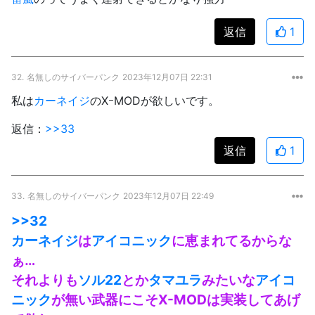
返信
1
32.
名無しのサイバーパンク
2023年12月07日 22:31
私は
カーネイジ
のXｰMODが欲しいです。
返信：
>>33
返信
1
33.
名無しのサイバーパンク
2023年12月07日 22:49
>>32
カーネイジ
は
アイコニック
に恵まれてるからな
ぁ…
それよりも
ソル22
とか
タマユラ
みたいな
アイコ
ニック
が無い武器にこそX-MODは実装してあげ