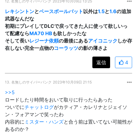
12.
名無しのサイバーパンク
2023年10月09日 13:25
レキシントン
と
ベースボールバット
以外は
1.5
と
1.6
の追加
武器なんだな
初期にプレイしてDLCで戻ってきた人に使って欲しいっ
て配慮なら
MA70 HB
も欲しかったな
そして長い
レジーナ
依頼
の最後にある
アイコニック
しか存
在しない完全一点物の
コーラッツ
の影の薄さよ
返信
4
13.
名無しのサイバーパンク
2023年10月09日 21:15
>>5
ロードしたり時間をおいて取りに行ったらあった
ついでに
チャットログ
がカティア・カレリナとジェイソ
ン・フォアマンで笑ったわ
内容的に
ミスター・ハンズ
と合う前は置いてない可能性が
あるのか？