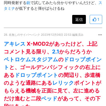
同時発射する
銃
で試してみたら分かりやすいんだけど、
ス
タミナ
が低下すると弾がばらけるね
返信
1
28.
名無しのサイバーパンク
2023年12月06日 22:53 編集済み
アキレス
X-MOD2があったけど、上記
コメント見る限り、
2.1
からだろうか
ペトロケム
スタジアム
の
ドロップポイン
ト
と、ゴールデンパシフィックの右上に
ある
ドロップポイント
の間辺り、歩道橋
のような通路にある
レリック
ポイントが
もらえる機械を正面に見て、左に進める
だけ進むと二段
ベッド
があって、その下