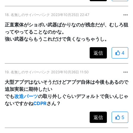
18.
名無しのサイバーパンク
2023年10月25日 22:47
正直素体がショボい武器ばかりなのが残念だが、むしろ狙
ってやってることなのかな。
強い武器ならもうこれだけで良くなっちゃうし。
返信
4
19.
名無しのサイバーパンク
2023年10月26日 11:50
大型アプデはないそうだけどアプデ自体は今後もあるので
追加実装に期待したい
でも
改造パーツ
の取り外しぐらいデフォルトで良いんじゃ
ないですかね
CDPR
さん？
返信
5