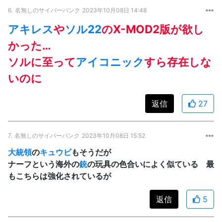
6.
名無しのサイバーパンク
2023年10月08日 14:48
アキレス
や
ソル22
のX-MOD2版が欲し
かった…
ソルに至って
アイコニック
すら存在しな
いのに
返信
27
7.
名無しのサイバーパンク
2023年10月08日 15:52
大統領
の
キュウビ
もそうだが
ナーフという海外の
銃
の玩具の色合いによく似ている 最
もこちらは強化されているが
返信
5