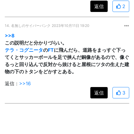
返信
2
14.
名無しのサイバーパンク
2023年10月11日 19:20
>>8
この説明だと分かりづらい。
テラ・コグニータ
の
FT
に飛んだら、道路をまっすぐ下っ
てくとサッカーボールを足で挟んだ銅像があるので、像ぐ
るっと回り込んで反対から抜けると屋根にツタの生えた建
物の下のトタンをどかすとある。
返信：
>>16
返信
3