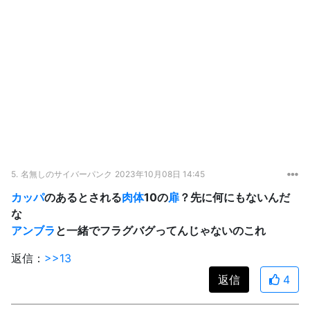
5.
名無しのサイバーパンク
2023年10月08日 14:45
カッパ
のあるとされる
肉体
10の
扉
？先に何にもないんだ
な
アンブラ
と一緒でフラグバグってんじゃないのこれ
返信：
>>13
返信
4