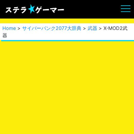
Home
>
サイバーパンク2077大辞典
>
武器
> X-MOD2武
器