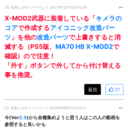
36.
名無しのサイバーパンク
2023年12月13日 00:30
X-MOD2武器に装着している「
キメラの
コア
で作成する
アイコニック
改造パー
ツ
」を他の
改造パーツ
で上書きすると消
滅する（PS5版、
MA70 HB X-MOD2
で
確認）ので注意！
「外す」ボタンで外してから付け替える
事を推奨。
返信
21
37.
名無しのサイバーパンク
2025年08月10日 03:11
今(Ver
2.3
)から全種集めようと思う人はこの人の動画を
参照すると良いかも