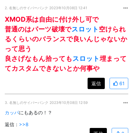
2.
名無しのサイバーパンク
2023年10月08日 12:41
XMOD系は自由に付け外し可で
普通のはパーツ破壊で
スロット
空けられ
るくらいのバランスで良いんじゃないか
って思う
良さげなもん拾っても
スロット
埋まって
てカスタムできないとか何事や
返信
61
3.
名無しのサイバーパンク
2023年10月08日 12:59
カッパ
にもあるの！？
返信：
>>8