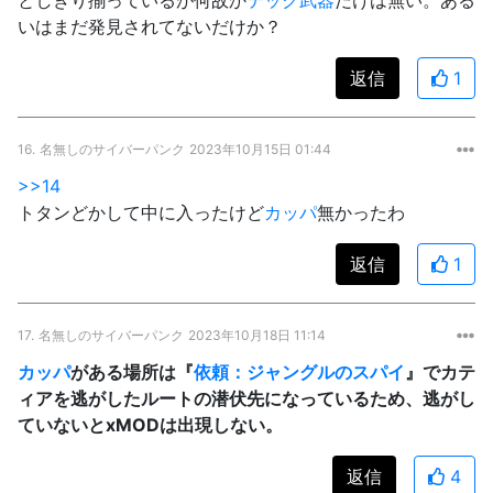
いはまだ発見されてないだけか？
返信
1
16.
名無しのサイバーパンク
2023年10月15日 01:44
>>14
トタンどかして中に入ったけど
カッパ
無かったわ
返信
1
17.
名無しのサイバーパンク
2023年10月18日 11:14
カッパ
がある場所は『
依頼：ジャングルのスパイ
』でカテ
ィアを逃がしたルートの潜伏先になっているため、逃がし
ていないとxMODは出現しない。
返信
4