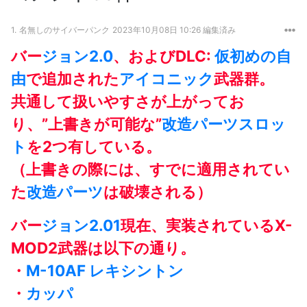
1.
名無しのサイバーパンク
2023年10月08日 10:26 編集済み
バー
ジョン
2.0
、およびDLC:
仮初めの自
由
で追加された
アイコニック
武器群。
共通して扱いやすさが上がってお
り、”上書きが可能な”
改造パーツ
スロッ
ト
を2つ有している。
（上書きの際には、すでに適用されてい
た
改造パーツ
は破壊される）
バー
ジョン
2.01
現在、実装されているX-
MOD2武器は以下の通り。
・
M-10AF レキシントン
・
カッパ