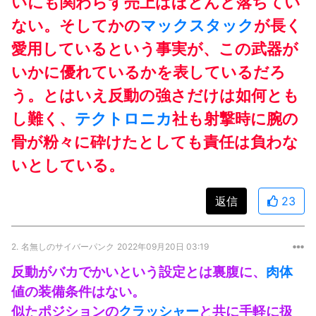
いにも関わらず売上はほとんど落ちてい
ない。そしてかの
マックスタック
が長く
愛用しているという事実が、この武器が
いかに優れているかを表しているだろ
う。とはいえ反動の強さだけは如何とも
し難く、
テクトロニカ
社も射撃時に腕の
骨が粉々に砕けたとしても責任は負わな
いとしている。
返信
23
2.
名無しのサイバーパンク
2022年09月20日 03:19
反動がバカでかいという設定とは裏腹に、
肉体
値の装備条件はない。
似たポジションの
クラッシャー
と共に手軽に扱