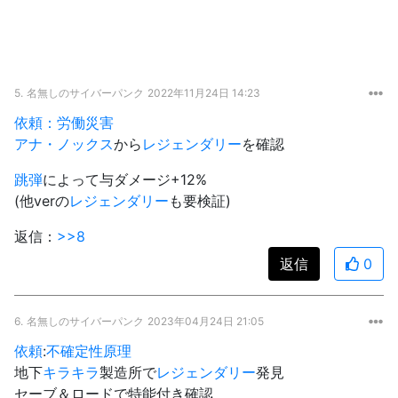
5.
名無しのサイバーパンク
2022年11月24日 14:23
依頼：労働災害
アナ・ノックス
から
レジェンダリー
を確認
跳弾
によって与ダメージ+12%
(他verの
レジェンダリー
も要検証)
返信：
>>8
返信
0
6.
名無しのサイバーパンク
2023年04月24日 21:05
依頼
:
不確定性原理
地下
キラキラ
製造所で
レジェンダリー
発見
セーブ＆ロードで特能付き確認