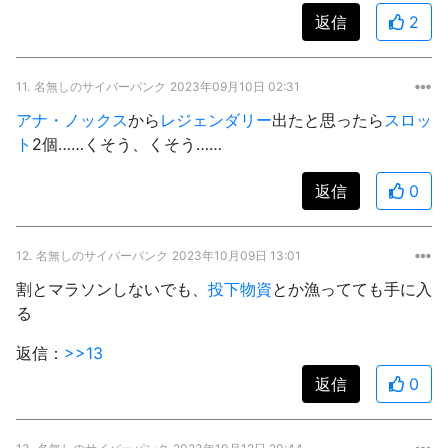
返信
2
11.
名無しのサイバーパンク
2023年09月10日 02:31
アナ・ノックス
から
レジェンダリー
出たと思ったら
スロッ
ト
2個……くそう、くそう……
返信
0
12.
名無しのサイバーパンク
2023年10月09日 13:01
割とマラソンしないでも、
投下物資
とか漁ってても手に入
る
返信：
>>13
返信
0