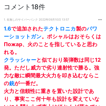
コメント18件
1.
名無しのサイバーパンク
2022年09月10日 13:57
1.6
で追加された
テクトロニカ
製の
パワ
ー
ショットガン
。ポシャルはおそらくは
Пожар、火のことを指していると思わ
れる。
クラッシャー
と似ており装弾数は同じ12
発。ただし威力で劣り連射性で勝る。強
力な敵に瞬間最大火力を叩き込むならこ
の
銃
が一番だ。
火力と信頼性に重きを置いた設計であ
り、事実ここ何十年も設計を変えていな