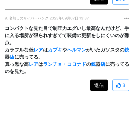
9.
名無しのサイバーパンク
2023年09月07日 13:37
コンパクトな見た目で制圧力エグいし最高なんだけど、手
に入る場所が限られすぎてて装備の更新をしにくいのが難
点。
カラフルな低
レア
は
カブキ
や
ヘルマン
がいたガソスタの
銃
器
店
に売ってる。
真っ黒な高
レア
は
ランチョ・コロナド
の
銃
器
店
に売ってる
のを見た。
返信
3