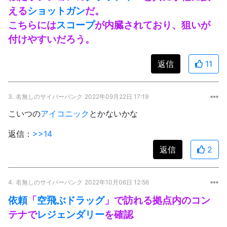
える
ショットガン
だ。
こちらには
スコープ
が内臓されており、狙いが
付けやすいだろう。
返信
11
3.
名無しのサイバーパンク
2022年09月22日 17:19
こいつの
アイコニック
とかないかな
返信：
>>14
返信
2
4.
名無しのサイバーパンク
2022年10月06日 12:56
依頼
「
空飛ぶドラッグ
」で訪れる拠点内のコン
テナで
レジェンダリー
を確認