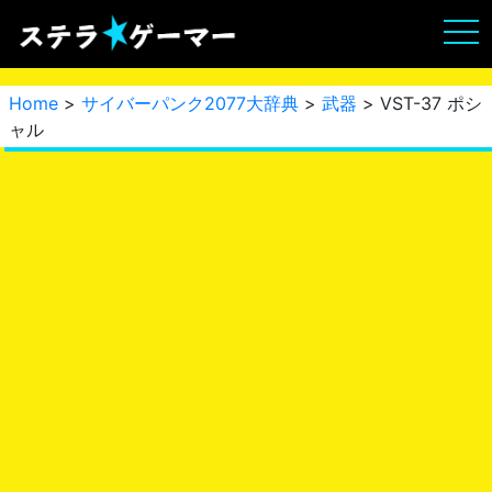
Home
>
サイバーパンク2077大辞典
>
武器
> VST-37 ポシ
ャル