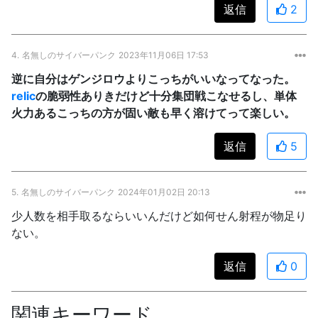
返信
2
4.
名無しのサイバーパンク
2023年11月06日 17:53
逆に自分はゲンジロウよりこっちがいいなってなった。
relic
の脆弱性ありきだけど十分集団戦こなせるし、単体
火力あるこっちの方が固い敵も早く溶けてって楽しい。
返信
5
5.
名無しのサイバーパンク
2024年01月02日 20:13
少人数を相手取るならいいんだけど如何せん射程が物足り
ない。
返信
0
関連キーワード