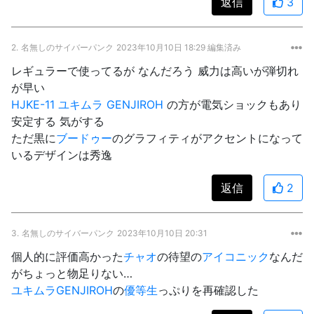
返信
3
2.
名無しのサイバーパンク
2023年10月10日 18:29 編集済み
レギュラーで使ってるが なんだろう 威力は高いが弾切れ
が早い
HJKE-11 ユキムラ GENJIROH
の方が電気ショックもあり
安定する 気がする
ただ黒に
ブードゥー
のグラフィティがアクセントになって
いるデザインは秀逸
返信
2
3.
名無しのサイバーパンク
2023年10月10日 20:31
個人的に評価高かった
チャオ
の待望の
アイコニック
なんだ
がちょっと物足りない…
ユキムラ
GENJIROH
の
優等生
っぷりを再確認した