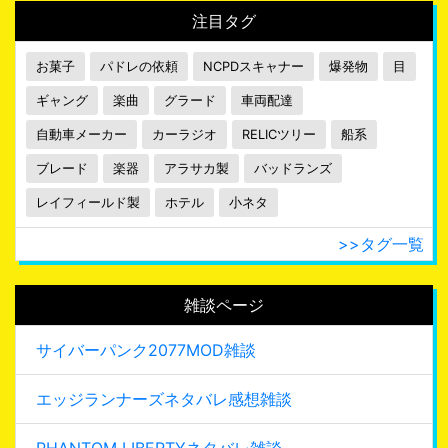
注目タグ
お菓子
パドレの依頼
NCPDスキャナー
爆発物
目
ギャング
楽曲
グラード
車両配達
自動車メーカー
カーラジオ
RELICツリー
船系
ブレード
楽器
アラサカ製
バッドランズ
レイフィールド製
ホテル
小ネタ
>>タグ一覧
雑談ページ
サイバーパンク2077MOD雑談
エッジランナーズネタバレ感想雑談
PHANTOM LIBERTYネタバレ雑談