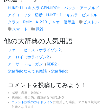
HJKE-11 ユキムラ GENJIROH
バック・アーノルド
アイコニック
切断
HJKE-11 ユキムラ
ピストル
クラス
Relic
A-22B チャオ
優等生
ピストル
スマート
武器
他の大辞典の人気用語
ファー・ゼニス
（
ホライゾン2
）
アーロイ
（
ホライゾン2
）
アーサー・モーガン
（
RDR2
）
Starfieldなんでも雑談
（
Starfield
）
コメントを投稿してみよう！
感想、考察、雑談OK
挑発的、暴力的、侮蔑的な内容はNG
コメント投稿のガイドライン
に違反した場合、アクセス規制の
対象となります