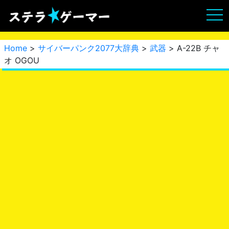
Home
>
サイバーパンク2077大辞典
>
武器
> A-22B チャ
オ OGOU