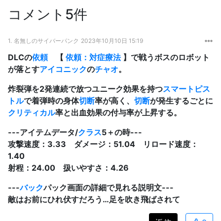
コメント5件
1.
名無しのサイバーパンク
2023年10月10日 15:19
DLCの
依頼
【
依頼：対症療法
】で戦うボスのロボット
が落とす
アイコニック
の
チャオ
。
炸裂弾を2発連続で放つユニーク効果を持つ
スマート
ピス
トル
で着弾時の身体
切断
率が高く、
切断
が発生するごとに
クリティカル
率と出血効果の付与率が上昇する。
---アイテムデータ/
クラス
5＋の時---
攻撃速度：3.33 ダメージ：51.04 リロード速度：
1.40
射程：24.00 扱いやすさ：4.26
---
バック
パック画面の詳細で見れる説明文---
敵はお前にひれ伏すだろう…足を吹き飛ばされて