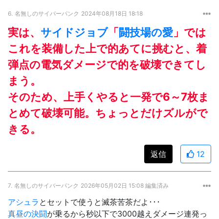
6.
名無しのサイバーパンク
2024年08月18日 18:18
実は、
サイドジョブ
「
闘技場の愛
」では
これを装備した上で的あてに挑むと、着
弾点の電気ダメージで的を破壊できてし
まう。
そのため、上手くやると一発で6～7枚ま
とめて破壊可能。ちょっとだけズルがで
きる。
返信
12
7.
名無しのサイバーパンク
2026年05月02日 15:08 編集済み
アシュラ
とセットで使うと滅茶苦茶だよ･･･
真昼の決闘
が乗るから秒以下で3000越えダメージ連発っ