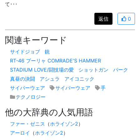
て･･･
返信
0
関連キーワード
サイドジョブ
銃
RT-46 ブーリャ COMRADE'S HAMMER
STADIUM LOVE/闘技場の愛
ショットガン
パーク
真昼の決闘
アシュラ
アイコニック
サイバーウェア
サイバーウェア
手
テクノロジー
他の大辞典の人気用語
ファー・ゼニス
（
ホライゾン2
）
アーロイ
（
ホライゾン2
）