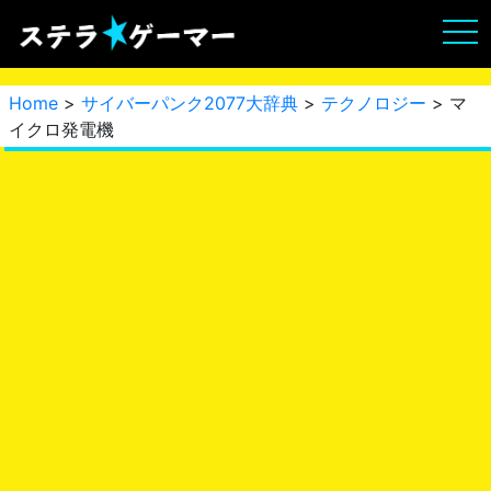
Home
>
サイバーパンク2077大辞典
>
テクノロジー
> マ
イクロ発電機