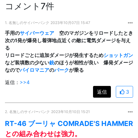
コメント7件
1.
名無しのサイバーパンク
2023年10月07日 15:47
手用の
サイバーウェア
空のマガジンをリロードしたとき
次の1発が爆発し着弾地点近くの敵に電気ダメージを与え
る
リロードごとに追加ダメージが発生するため
ショットガン
など装填数の少ない
銃
のほうが相性が良い 爆発ダメージ
なので
パイロマニア
の
パーク
が乗る
返信：
>>4
返信
3
2.
名無しのサイバーパンク
2023年10月10日 15:21
RT-46 ブーリャ COMRADE'S HAMMER
との組み合わせは強力。