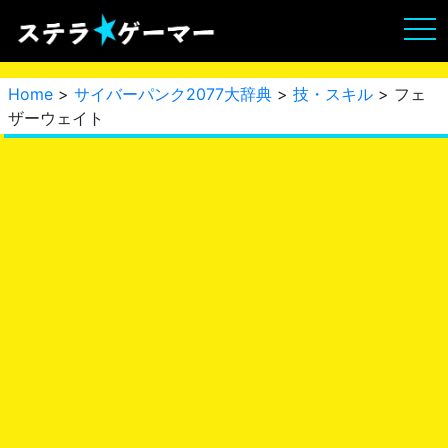
Home
>
サイバーパンク2077大辞典
>
技・スキル
> フェ
ザーウェイト