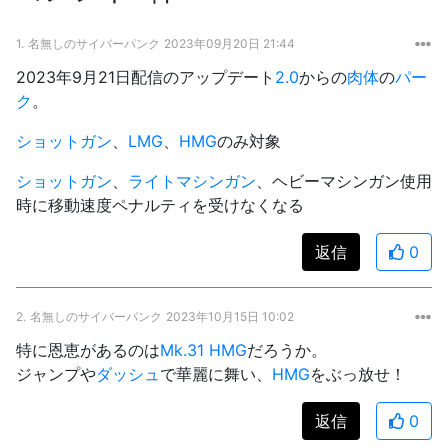
1.
名無しのサイバーパンク
2023年09月20日 21:44
2023年9月21日配信のアップデート
2.0
からの
肉体
の
パー
ク
。
ショットガン
、
LMG
、
HMG
のみ対象
ショットガン
、
ライトマシンガン
、ヘビーマシンガン使用
時に移動速度ペナルティを受けなくなる
返信
0
2.
名無しのサイバーパンク
2023年10月15日 10:02
特に恩恵があるのは
Mk.31 HMG
だろうか。
ジャンプや
ダッシュ
で華麗に舞い、
HMG
をぶっ放せ！
返信
0