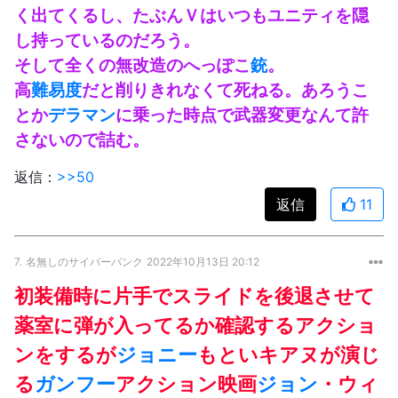
く出てくるし、たぶんＶはいつもユニティを隠
し持っているのだろう。
そして全くの無改造のへっぽこ
銃
。
高
難易度
だと削りきれなくて死ねる。あろうこ
とか
デラマン
に乗った時点で武器変更なんて許
さないので詰む。
返信：
>>50
返信
11
7.
名無しのサイバーパンク
2022年10月13日 20:12
初装備時に片手でスライドを後退させて
薬室に弾が入ってるか確認するアクショ
ンをするが
ジョニー
もといキアヌが演じ
る
ガンフー
アクション映画
ジョン
・ウィ