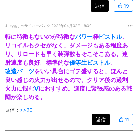
返信
19
4.
名無しのサイバーパンク
2022年04月02日 18:00
特に特徴もないのが特徴な
パワー
枠
ピストル
。
リコイルもクセがなく、ダメージもある程度あ
り、リロードも早く装弾数もそこそこある。連
射速度も良好。標準的な
優等生
ピストル
。
改造パーツ
をいい具合にゴテ盛すると、ほんと
良い感じの火力が出せるので、クリア後の過剰
火力に悩む
V
におすすめ。適度に緊張感のある戦
闘が楽しめる。
返信：
>>20
返信
11