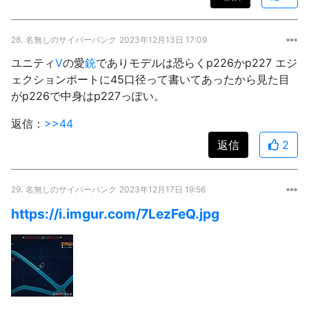
28.
名無しのサイバーパンク
2023年12月13日 17:09
ユニティ
V
の愛
銃
でありモデルは恐らくp226かp227 エジ
ェクションポートに45口径って書いてあったから見た目
がp226で中身はp227っぽい。
返信：
>>44
返信
2
29.
名無しのサイバーパンク
2023年12月17日 19:56
https://i.imgur.com/7LezFeQ.jpg