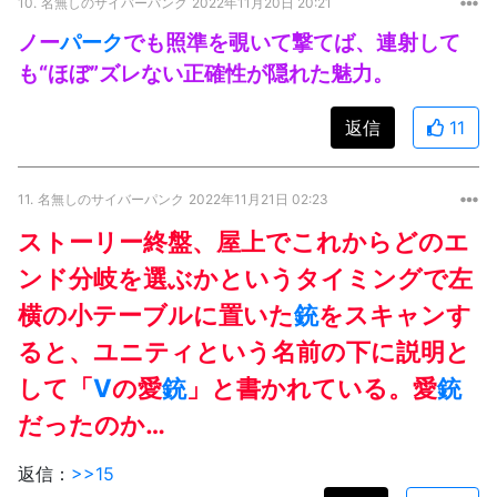
10.
名無しのサイバーパンク
2022年11月20日 20:21
ノー
パーク
でも照準を覗いて撃てば、連射して
も“ほぼ”ズレない正確性が隠れた魅力。
返信
11
11.
名無しのサイバーパンク
2022年11月21日 02:23
ストーリー終盤、屋上でこれからどのエ
ンド分岐を選ぶかというタイミングで左
横の小テーブルに置いた
銃
をスキャンす
ると、ユニティという名前の下に説明と
して「
V
の愛
銃
」と書かれている。愛
銃
だったのか…
返信：
>>15