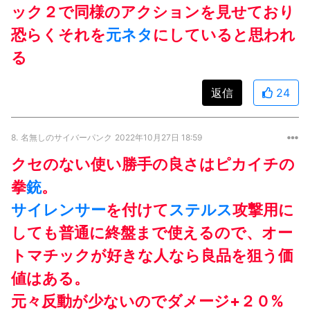
ック２で同様のアクションを見せており
恐らくそれを
元ネタ
にしていると思われ
る
返信
24
8.
名無しのサイバーパンク
2022年10月27日 18:59
クセのない使い勝手の良さはピカイチの
拳
銃
。
サイレンサー
を付けて
ステルス
攻撃用に
しても普通に終盤まで使えるので、オー
トマチックが好きな人なら良品を狙う価
値はある。
元々反動が少ないのでダメージ+２０%