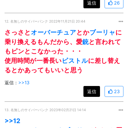
返信
26
12.
名無しのサイバーパンク
2022年11月21日 20:44
さっさと
オーバーチュア
とか
ブーリャ
に
乗り換えるもんだから、愛
銃
と言われて
もピンとこなかった・・・
使用時間が一番長い
ピストル
に差し替え
るとかあってもいいと思う
返信：
>>13
返信
23
13.
名無しのサイバーパンク
2023年02月21日 14:14
>>12