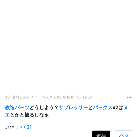
30.
名無しのサイバーパンク
2023年12月17日 19:58
改造パーツ
どうしよう？
サプレッサー
と
パックス
x2は
ヌ
エ
とかと被るしなぁ
返信：
>>31
返信
3