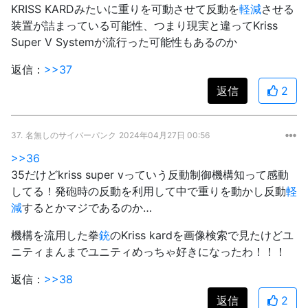
KRISS KARDみたいに重りを可動させて反動を
軽減
させる
装置が詰まっている可能性、つまり現実と違ってKriss
Super V Systemが流行った可能性もあるのか
返信：
>>37
返信
2
37.
名無しのサイバーパンク
2024年04月27日 00:56
>>36
35だけどkriss super vっていう反動制御機構知って感動
してる！発砲時の反動を利用して中で重りを動かし反動
軽
減
するとかマジであるのか…
機構を流用した拳
銃
のKriss kardを画像検索で見たけどユ
ニティまんまでユニティめっちゃ好きになったわ！！！
返信：
>>38
返信
2