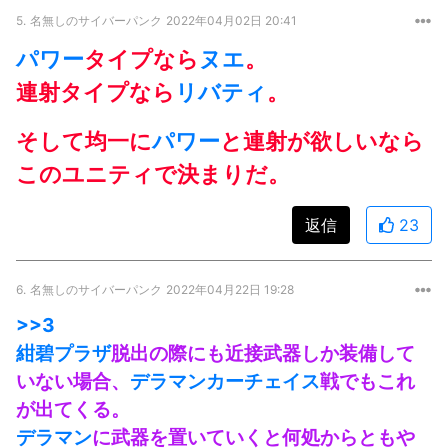
5.
名無しのサイバーパンク
2022年04月02日 20:41
パワー
タイプなら
ヌエ
。
連射タイプなら
リバティ
。
そして均一に
パワー
と連射が欲しいなら
このユニティで決まりだ。
返信
23
6.
名無しのサイバーパンク
2022年04月22日 19:28
>>3
紺碧プラザ
脱出の際にも近接武器しか装備して
いない場合、
デラマン
カーチェイス
戦でもこれ
が出てくる。
デラマン
に武器を置いていくと何処からともや