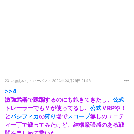
20.
名無しのサイバーパンク
2023年08月29日 21:46
>>4
激強武器で蹂躙するのにも飽きてきたし、
公式
トレーラーでもＶが使ってるし、
公式
ＶRPや！
と
パシフィカ
の
狩り
場で
スコープ
無しのユニテ
ィ一丁で戦ってみたけど、結構緊張感のある戦
闘を楽しめて驚いた。