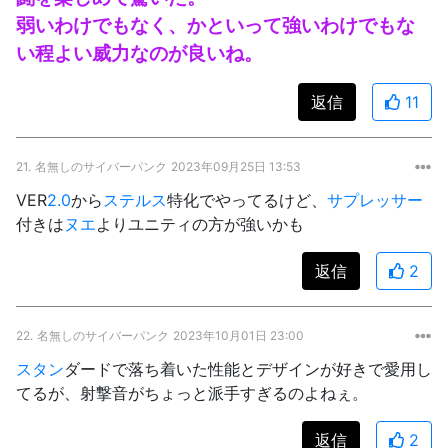
弱いわけでもなく、かといって強いわけでもな
い程よい威力なのが良いね。
返信
11
21.
名無しのサイバーパンク
2023年09月25日 13:53
VER
2.0
から
ステルス
特化でやってるけど、
サプレッサー
付きは
ヌエ
よりユニティの方が強いかも
返信
2
22.
名無しのサイバーパンク
2023年10月01日 23:00
スタン
ダードで落ち着いた性能とデザインが好きで愛用し
てるが、射撃音がちょっと派手すぎるのよねぇ。
返信
2