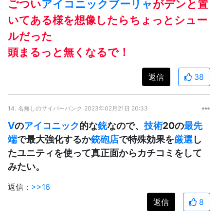
ごつい
アイコニック
ブーリャ
がデンと置
いてある様を想像したらちょっとシュー
ルだった
頭まるっと無くなるで！
返信
38
14.
名無しのサイバーパンク
2023年02月21日 20:33
V
の
アイコニック
的な
銃
なので、
技術
20の
最先
端
で最大強化するか
銃砲店
で特殊効果を
厳選
し
たユニティを使って真正面からカチコミをして
みたい。
返信：
>>16
返信
8