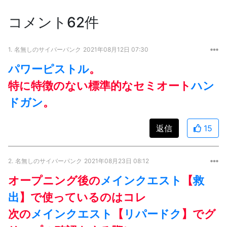
コメント62件
1.
名無しのサイバーパンク
2021年08月12日 07:30
パワー
ピストル
。
特に特徴のない標準的なセミオート
ハン
ドガン
。
返信
15
2.
名無しのサイバーパンク
2021年08月23日 08:12
オープニング後の
メインクエスト
【
救
出
】で使っているのはコレ
次の
メインクエスト
【
リパードク
】でグ