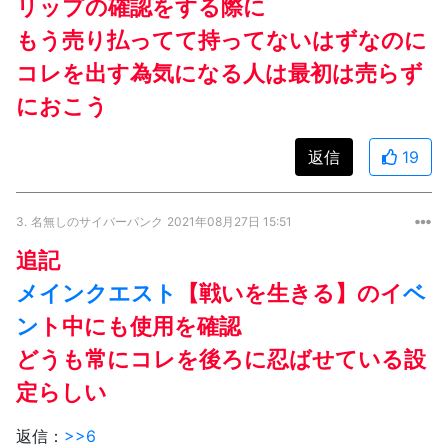
リップの確認をする際に
もう売り払ってて持ってないはずなのに
コレを出す為気になる人は最初は売らず
におこう
返信
19
3.
名無しのサイバーパンク
2021年08月27日 15:51
追記
メインクエスト
【戦いを生きる】のイ
ベ
ン
ト中にも使用を確認
どうも常にコレを後ろに忍ばせている設
定らしい
返信：
>>6