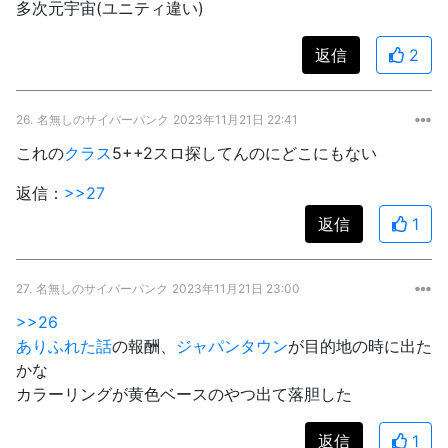
多次元宇宙(ユニティ違い)
返信
2
26.
名無しのサイバーパンク
2023年11月21日 22:41
これの
クラス
5++2スロ探してんのにどこにもない
返信：
>>27
返信
1
27.
名無しのサイバーパンク
2023年11月21日 23:00
>>26
ありふれた話
の報酬、
ジャパンタウン
が目的地の時に出た
かな
カラーリングが黄色ベースのやつ出て落胆した
返信
1