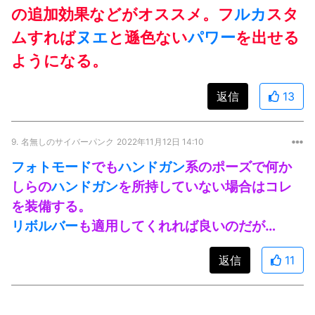
の追加効果などがオススメ。フ
ルカ
スタ
ムすれば
ヌエ
と遜色ない
パワー
を出せる
ようになる。
返信
13
9.
名無しのサイバーパンク
2022年11月12日 14:10
フォトモード
でも
ハンドガン
系のポーズで何か
しらの
ハンドガン
を所持していない場合はコレ
を装備する。
リボルバー
も適用してくれれば良いのだが…
返信
11