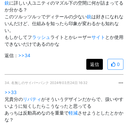
銃
に詳しい人ユニティのマズル下の空間に何が詰まってる
か分かる？
このツルッツルッでディテールの少ない
銃
は好きになれな
いんだけど、仕組みを知ったら印象が変わるかも知れな
い。
もしかしてフ
ラッシュ
ライトとかレーザー
サイト
とか使用
できないだけであるのかな
返信：
>>34
返信
0
34.
名無しのサイバーパンク
2024年03月24日 16:32
>>33
兄貴分の
リバティ
がそういうデザインだからで、扱いやす
いように短くしたらこうなったと思ってる
あっちは反動高めなのを重量で
軽減
させようとしたとかか
な？