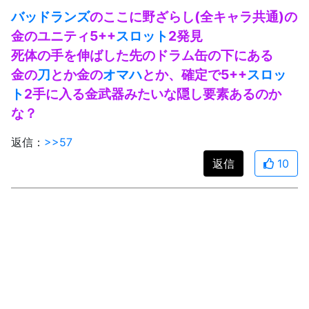
バッドランズ
のここに野ざらし(全キャラ共通)の
金のユニティ5++
スロット
2発見
死体の手を伸ばした先のドラム缶の下にある
金の
刀
とか金の
オマハ
とか、確定で5++
スロッ
ト
2手に入る金武器みたいな隠し要素あるのか
な？
返信：
>>57
返信
10