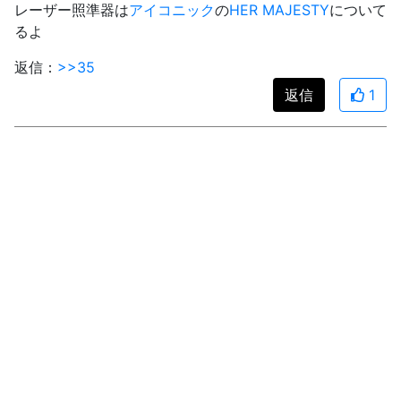
レーザー照準器は
アイコニック
の
HER MAJESTY
について
るよ
返信：
>>35
返信
1