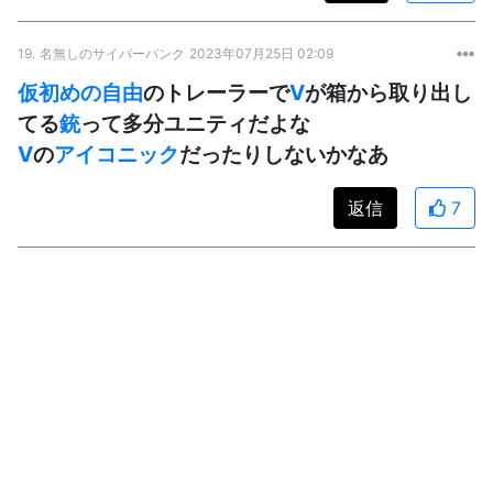
19.
名無しのサイバーパンク
2023年07月25日 02:09
仮初めの自由
のトレーラーで
V
が箱から取り出し
てる
銃
って多分ユニティだよな
V
の
アイコニック
だったりしないかなあ
返信
7