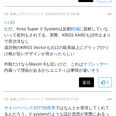
38.
名無しのサイバーパンク
2024年04月27日 09:38
>>37
ただ、Kriss Super V Systemは反動
軽減
に貢献していな
いって批判もされてる。実際、KRISS KARDも試作止まり
で音沙汰なし
成功例のKRISS Vectorも
銃
口の延長線上にグリップのつ
け根が近いデザインが良かったらしい
外観だけならMaxim 9も近いけど、これは
サプレッサー
内蔵って理由があるからユニティは事情が違いそう
返信
1
39.
名無しのサイバーパンク
2024年04月27日 11:05
サイバーパンク2077
の
世界
ではなんとか実現してくれて
るんだろう、V systemのような設計思想が実際にあるっ