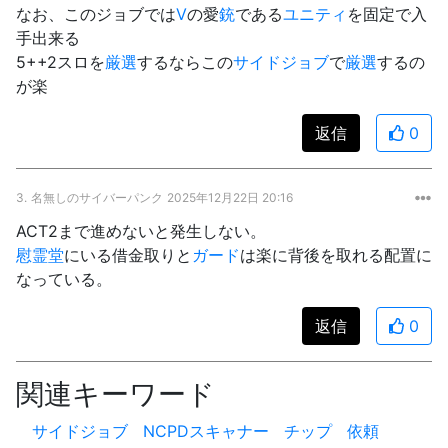
なお、このジョブでは
V
の愛
銃
である
ユニティ
を固定で入
手出来る
5++2スロを
厳選
するならこの
サイドジョブ
で
厳選
するの
が楽
返信
0
3.
名無しのサイバーパンク
2025年12月22日 20:16
ACT2まで進めないと発生しない。
慰霊堂
にいる借金取りと
ガード
は楽に背後を取れる配置に
なっている。
返信
0
関連キーワード
サイドジョブ
NCPDスキャナー
チップ
依頼