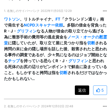
1.
名無しのサイバーパンク
2022年11月05日 12:29
ワトソン
、リトルチャイナ、
FT
「クラレンドン通り」南
で発生する
NCPDスキャナー
依頼
。多額の借金を背負った
R・J・
グリフィン
なる人物が借金の取り立てから逃げる
為に整形手術の費用等の逃走資金を
ノース・オークの慰霊
堂
に隠していたが、取り立て屋に見つかり指を
切断
される
拷問の末に金の隠し場所を話した後、殺害されたと思われ
る事件の調査であるが、少々気になるのはジョブ開始とな
る
チップ
を持っている恐らくR・J・
グリフィン
と思われ
る死体のお尻の辺りがピンポイントで鮮血に染まっている
こと。もしかすると拷問は指を
切断
されるだけではなかっ
たかもしれない…
返信
5
2.
名無しのサイバーパンク
2024年12月02日 22:48