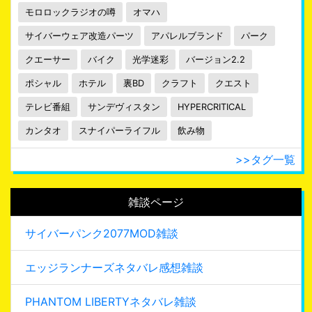
モロロックラジオの噂
オマハ
サイバーウェア改造パーツ
アパレルブランド
パーク
クエーサー
バイク
光学迷彩
バージョン2.2
ポシャル
ホテル
裏BD
クラフト
クエスト
テレビ番組
サンデヴィスタン
HYPERCRITICAL
カンタオ
スナイパーライフル
飲み物
>>タグ一覧
雑談ページ
サイバーパンク2077MOD雑談
エッジランナーズネタバレ感想雑談
PHANTOM LIBERTYネタバレ雑談