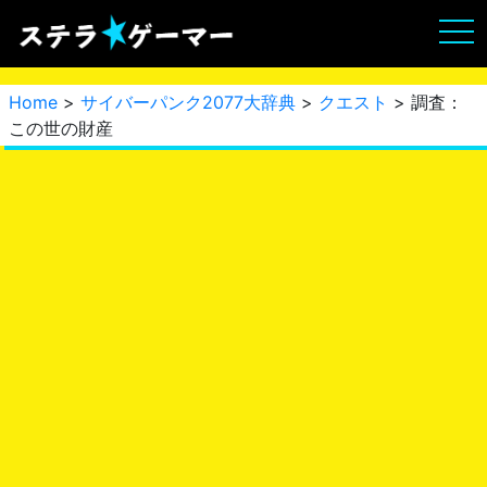
Home
>
サイバーパンク2077大辞典
>
クエスト
> 調査：
この世の財産