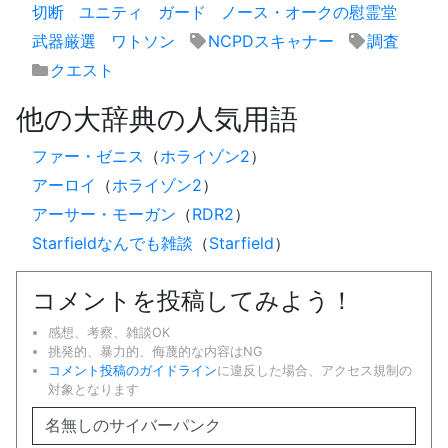
切断
ユニティ
ガード
ノース・オークの慰霊堂
武器厳選
ワトソン
NCPDスキャナー
調査
クエスト
他の大辞典の人気用語
ファー・ゼニス
（
ホライゾン2
）
アーロイ
（
ホライゾン2
）
アーサー・モーガン
（
RDR2
）
Starfieldなんでも雑談
（
Starfield
）
コメントを投稿してみよう！
感想、考察、雑談OK
挑発的、暴力的、侮蔑的な内容はNG
コメント投稿のガイドライン
に違反した場合、アクセス規制の
対象となります