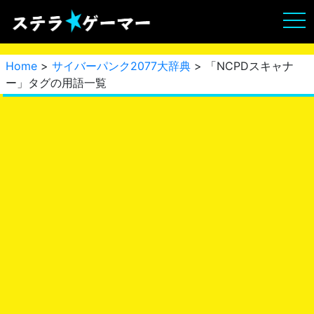
Home
>
サイバーパンク2077大辞典
> 「NCPDスキャナ
ー」タグの用語一覧