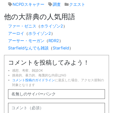
NCPDスキャナー
調査
クエスト
他の大辞典の人気用語
ファー・ゼニス
（
ホライゾン2
）
アーロイ
（
ホライゾン2
）
アーサー・モーガン
（
RDR2
）
Starfieldなんでも雑談
（
Starfield
）
コメントを投稿してみよう！
感想、考察、雑談OK
挑発的、暴力的、侮蔑的な内容はNG
コメント投稿のガイドライン
に違反した場合、アクセス規制の
対象となります