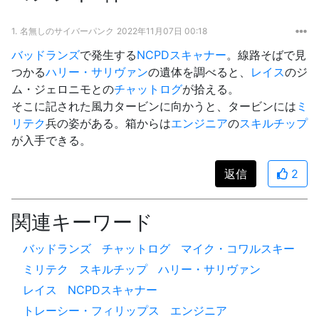
1.
名無しのサイバーパンク
2022年11月07日 00:18
バッドランズ
で発生する
NCPDスキャナー
。線路そばで見
つかる
ハリー・サリヴァン
の遺体を調べると、
レイス
のジ
ム・ジェロニモとの
チャットログ
が拾える。
そこに記された風力タービンに向かうと、タービンには
ミ
リテク
兵の姿がある。箱からは
エンジニア
の
スキルチップ
が入手できる。
返信
2
関連キーワード
バッドランズ
チャットログ
マイク・コワルスキー
ミリテク
スキルチップ
ハリー・サリヴァン
レイス
NCPDスキャナー
トレーシー・フィリップス
エンジニア