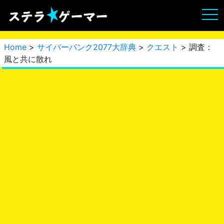
Home
>
サイバーパンク2077大辞典
>
クエスト
> 調査：
風と共に散れ