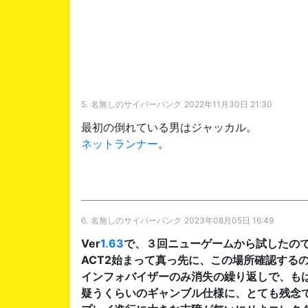
5.
名無しのサイバーパンク
2022年11月30日 21:30
最初の倒れている男はジャッカル。
ネットランナー
。
6.
名無しのサイバーパンク
2023年08月05日 16:49
Ver
1.63
で、３回ニューゲームから試したの
ACT2始まって真っ先に、この場所確認する
インフォバイザーのみ消失の繰り返しで、も
疑うくらいのギャンブル仕様に、とても残念