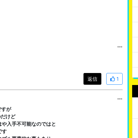
返信
1
ですが
のだけど
はや入手不可能なのではと
です