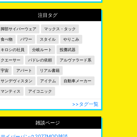
注目タグ
脚部サイバーウェア
マックス・タック
食べ物
パワー
スタイル
やりこみ
キロシの社員
分岐ルート
投擲武器
クエーサー
パドレの依頼
アルヴァラード系
宇宙
アパート
リアル書籍
サンデヴィスタン
アイテム
自動車メーカー
マンティス
アイコニック
>>タグ一覧
雑談ページ
サイバーパンク2077MOD雑談