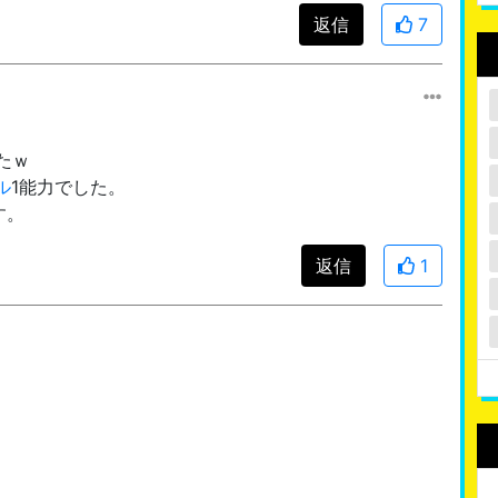
返信
7
たｗ
ル
1能力でした。
す。
返信
1