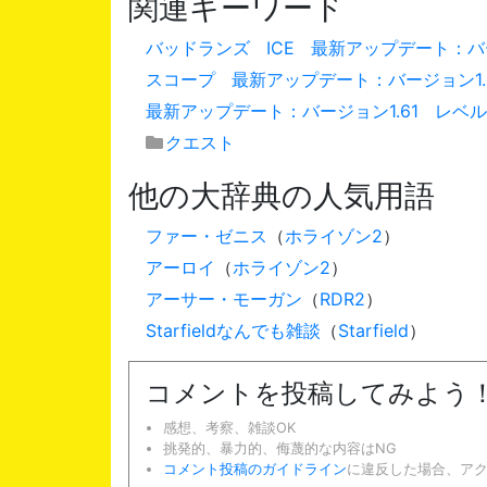
関連キーワード
バッドランズ
ICE
最新アップデート：バー
スコープ
最新アップデート：バージョン1.
最新アップデート：バージョン1.61
レベル
クエスト
他の大辞典の人気用語
ファー・ゼニス
（
ホライゾン2
）
アーロイ
（
ホライゾン2
）
アーサー・モーガン
（
RDR2
）
Starfieldなんでも雑談
（
Starfield
）
コメントを投稿してみよう
感想、考察、雑談OK
挑発的、暴力的、侮蔑的な内容はNG
コメント投稿のガイドライン
に違反した場合、ア