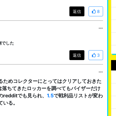
返信
8
側でした
返信
3
るためコレクターにとってはクリアしておきた
は落ちてきたロッカーを調べてもバイザーだけ
edditでも見られ、
1.5
で戦利品リストが変わ
ている。