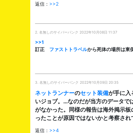
返信：
>>2
2.
名無しのサイバーパンク
2022年10月08日 11:37
>>1
訂正
ファストトラベル
から死体の場所は東
3.
名無しのサイバーパンク
2022年10月09日 20:35
ネットランナー
の
セット装備
が手に入
いジョブ。…なのだが当方のデータで
がなかった。同様の報告は海外掲示板のr
ったことが原因ではないかと考察され
返信：
>>4