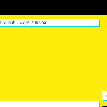
ト
> 調査：天からの贈り物