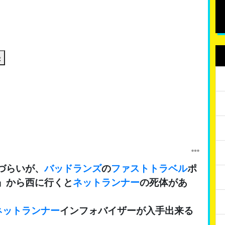
録
づらいが、
バッドランズ
の
ファストトラベル
ポ
」から西に行くと
ネットランナー
の死体があ
ネットランナー
インフォバイザーが入手出来る