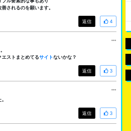
タブル要素的な事もあり
改善されるのを願います。
返信
4
た。
クエストまとめてる
サイト
ないかな？
返信
3
た。
返信
3