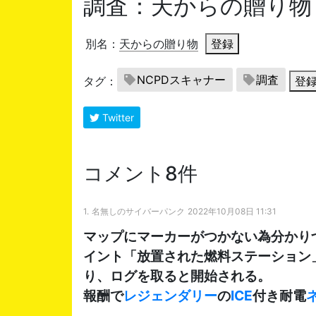
調査：天からの贈り物
別名：
天からの贈り物
登録
NCPDスキャナー
調査
タグ：
登
Twitter
コメント8件
1.
名無しのサイバーパンク
2022年10月08日 11:31
マップにマーカーがつかない為分かり
イント「放置された燃料ステーション
り、ログを取ると開始される。
報酬で
レジェンダリー
の
ICE
付き耐電