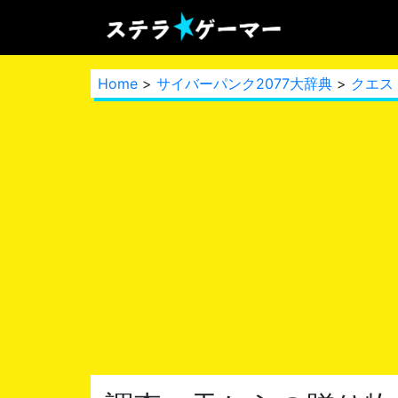
Home
>
サイバーパンク2077大辞典
>
クエス