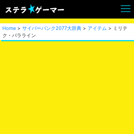
Home
>
サイバーパンク2077大辞典
>
アイテム
> ミリテ
ク・パラライン