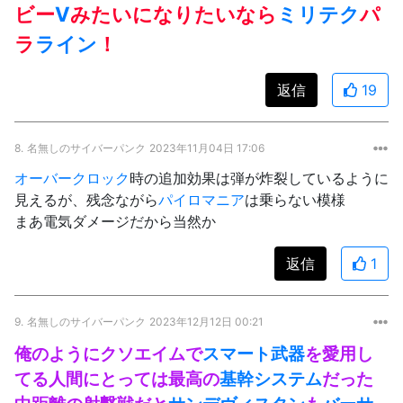
ビー
V
みたいになりたいなら
ミリテク
パ
ラ
ライン
！
返信
19
8.
名無しのサイバーパンク
2023年11月04日 17:06
オーバークロック
時の追加効果は弾が炸裂しているように
見えるが、残念ながら
パイロマニア
は乗らない模様
まあ電気ダメージだから当然か
返信
1
9.
名無しのサイバーパンク
2023年12月12日 00:21
俺のようにクソエイムで
スマート武器
を愛用し
てる人間にとっては最高の
基幹システム
だった