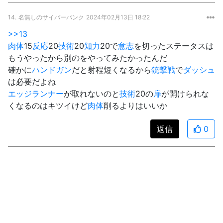
14.
名無しのサイバーパンク
2024年02月13日 18:22
>>13
肉体
15
反応
20
技術
20
知力
20で
意志
を切ったステータスは
もうやったから別のをやってみたかったんだ
確かに
ハンドガン
だと射程短くなるから
銃撃戦
で
ダッシュ
は必要だよね
エッジランナー
が取れないのと
技術
20の
扉
が開けられな
くなるのはキツイけど
肉体
削るよりはいいか
返信
0