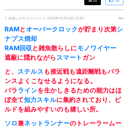
7.
名無しのサイバーパンク
2023年10月14日 21:20
RAM
と
オーバークロック
が貯まり次第
シ
ナプス焼却
RAM
回収
と雑魚散らしに
モノワイヤー
遮蔽に隠れながら
スマート
ガン
と、
ステルス
も接近戦も遠距離戦もバラ
ンスよくこなせるようになる。
パラ
ライン
を生かしきるための能力はほ
ぼ全て
知力
スキル
に集約されており、ビ
ルドを組みやすいのも嬉しい所。
ソロ
兼
ネットランナー
のトレーラームー