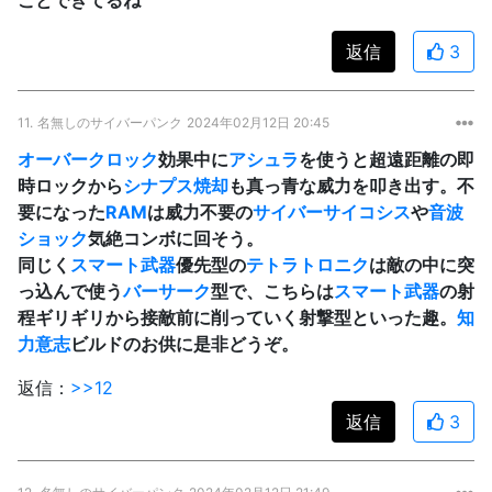
返信
3
11.
名無しのサイバーパンク
2024年02月12日 20:45
オーバークロック
効果中に
アシュラ
を使うと超遠距離の即
時ロックから
シナプス焼却
も真っ青な威力を叩き出す。不
要になった
RAM
は威力不要の
サイバーサイコシス
や
音波
ショック
気絶コンボに回そう。
同じく
スマート武器
優先型の
テトラトロニク
は敵の中に突
っ込んで使う
バーサーク
型で、こちらは
スマート武器
の射
程ギリギリから接敵前に削っていく射撃型といった趣。
知
力
意志
ビルドのお供に是非どうぞ。
返信：
>>12
返信
3