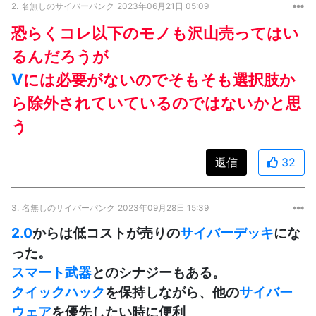
2.
名無しのサイバーパンク
2023年06月21日 05:09
恐らくコレ以下のモノも沢山売ってはい
るんだろうが
V
には必要がないのでそもそも選択肢か
ら除外されていているのではないかと思
う
返信
32
3.
名無しのサイバーパンク
2023年09月28日 15:39
2.0
からは低コストが売りの
サイバーデッキ
にな
った。
スマート武器
とのシナジーもある。
クイックハック
を保持しながら、他の
サイバー
ウェア
を優先したい時に便利