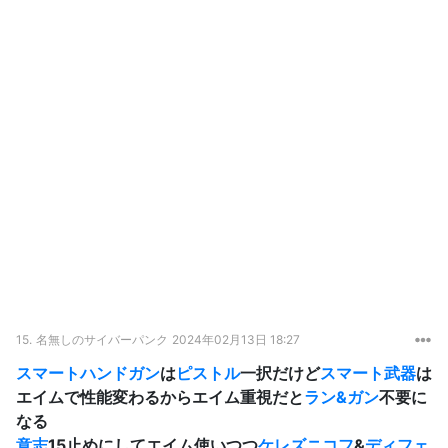
15.
名無しのサイバーパンク
2024年02月13日 18:27
スマート
ハンドガン
は
ピストル
一択だけど
スマート武器
は
エイムで性能変わるからエイム重視だと
ラン&ガン
不要に
なる
意志
15止めにしてエイム使いつつ
ケレズニコフ
&
ディフェ