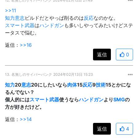
12.
名無しのサイバーパンク
2024年02月12日 21:49
>>11
知力
意志
ビルドだとやっぱ削るのは
反応
なのかな。
スマート武器
は
ハンドガン
も多いしやってみたいけどステ
ータスで悩む。
返信：
>>16
返信
0
13.
名無しのサイバーパンク
2024年02月13日 15:23
知力
20
意志
20にしたいなら
肉体
15
反応
9
技術
15とかにな
るんでない？
個人的には
スマート武器
使うなら
ハンドガン
より
SMG
の
方が好きだけど。
返信：
>>14
返信
4