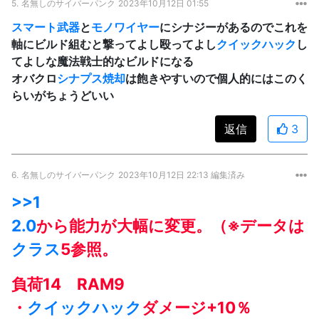
5.
名無しのサイバーパンク
2023年10月12日 01:55
スマート武器
と
モノワイヤー
にシナジーがあるのでこれを
軸にビルド組むと撃ってよし殴ってよし
クイックハック
し
てよしな魔法戦士的なビルドになる
オバクロ
シナプス焼却
は飽きやすいので個人的にはこのく
らいがちょうどいい
返信
3
6.
名無しのサイバーパンク
2023年10月12日 22:13 編集済み
>>1
2.0
から能力が大幅に変更。（※データは
クラス
5参照。
負荷14 RAM9
・
クイックハック
ダメージ+10％