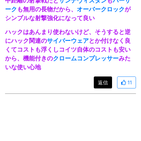
中距離の射撃戦だと
サンデヴィスタン
も
バーサ
ーク
も無用の長物だから、
オーバークロック
が
シンプルな射撃強化になって良い
ハックはあんまり使わないけど、そうすると逆
にハック関連の
サイバーウェア
とか付けなく良
くてコストも浮くしコイツ自体のコストも安い
から、機能付きの
クロームコンプレッサー
みた
いな使い心地
返信
11