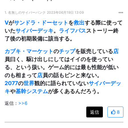
1.
名無しのサイバーパンク
2023年06月19日 13:09
V
が
サンドラ・ドーセット
を
救出
する際に使って
いた
サイバーデッキ
。
ライフパス
ストーリー終
了後の初期装備に該当する。
カブキ・マーケット
の
チップ
を販売している
店
員曰く、駆け出しにしてはイイのを使ってい
る、という扱い。ゲーム的には最も性能が低い
のも相まって
店
員の話もピンと来ない。
2077
の
世界
観的に語られていない
サイバーデッ
キ
や
基幹システム
が多くあるんだろう。
返信：
>>6
返信
8