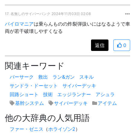
17.
名無しのサイバーパンク
2024年11月03日 02:08
パイロマニア
は乗らんものの炸裂弾扱いにはなるようで車
両が若干破壊しやすくなる
返信
0
関連キーワード
バーサーク
救出
ラン&ガン
スキル
サンドラ・ドーセット
サイバーデッキ
回路ショート
技術
エッジランナー
アシュラ
基幹システム
サイバーデッキ
アイテム
他の大辞典の人気用語
ファー・ゼニス
（
ホライゾン2
）