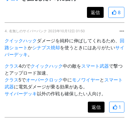
返信
8
4.
名無しのサイバーパンク
2023年10月12日 01:50
クイックハック
ダメージを純粋に伸ばしてくれるため、
回
路ショート
か
シナプス焼却
を使うときにはありがたい
サイ
バーデッキ
。
クラス
4ので
クイックハック
中の敵を
スマート武器
で撃つ
とアップロード加速、
クラス
5で
オーバークロック
中に
モノワイヤー
と
スマート
武器
に電気ダメージが乗る効果がある。
サイバーデッキ
以外の作戦も確保したい人向け。
返信
1