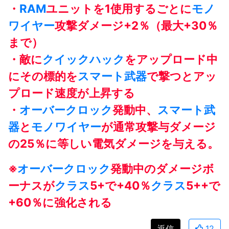
・
RAM
ユニットを1使用するごとに
モノ
ワイヤー
攻撃ダメージ+2％（最大+30％
まで）
・敵に
クイックハック
をアップロード中
にその標的を
スマート武器
で撃つとアッ
プロード速度が上昇する
・
オーバークロック
発動中、
スマート武
器
と
モノワイヤー
が通常攻撃与ダメージ
の25％に等しい電気ダメージを与える。
※
オーバークロック
発動中のダメージボ
ーナスが
クラス
5+で+40％
クラス
5++で
+60％に強化される
返信
12