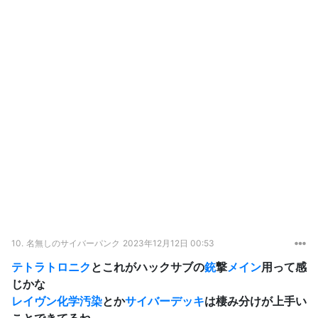
10.
名無しのサイバーパンク
2023年12月12日 00:53
テトラトロニク
とこれがハックサブの
銃
撃
メイン
用って感
じかな
レイヴン
化学汚染
とか
サイバーデッキ
は棲み分けが上手い
ことできてるね