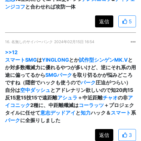
ンジコフ
と合わせれば攻防一体
返信
5
16.
名無しのサイバーパンク
2024年02月15日 16:54
>>12
スマート
SMG
は
YINGLONG
とか
試作型シンゲンMK.V
と
か対多数殲滅力に優れるやつが多いけど、逆にそれ系の用
途に偏ってるから
SMG
パーク
を取り切るかが悩みどころ
ですね（隠密でハックも使うので
パーク
圧迫がつらい）
自分は
空中ダッシュ
とアドレナリン欲しいので知20肉15
反15意15技15で遠距離
アシュラ
＋中近距離
チャオ
の非
ア
イコニック
2種に、中距離殲滅は
コーラッツ
＋プロジェク
タイルに任せて
意志
デッドアイ
と
知力
ハック＆
スマート
系
パーク
に全振りしました
返信
3