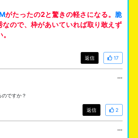
M
がたったの2と驚きの軽さになる。
脆
秀なので、枠があいていれば取り敢えず
い。
返信
17
るのですか？
返信
2