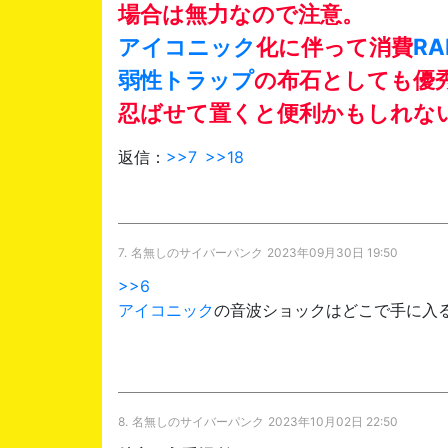
場合は無力なので注意。
アイコニック
化に伴って消費
RA
弱性トラップ
の布石としても優
忍ばせて置くと便利かもしれな
返信：
>>7
>>18
7.
名無しのサイバーパンク
2023年09月30日 19:50
>>6
アイコニック
の音波ショックはどこで手に入
8.
名無しのサイバーパンク
2023年10月02日 22:50