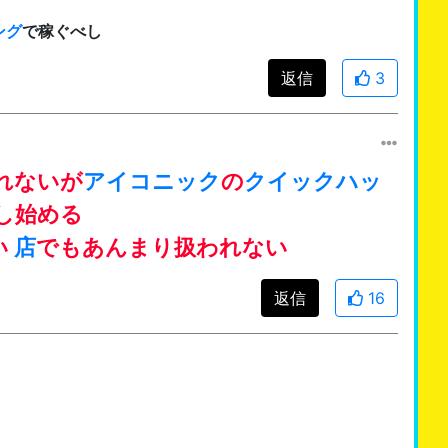
ング
で稼ぐべし
返信
3
れないが
アイコニック
の
クイックハッ
現し始める
い
店
でもあんまり扱われない
返信
16