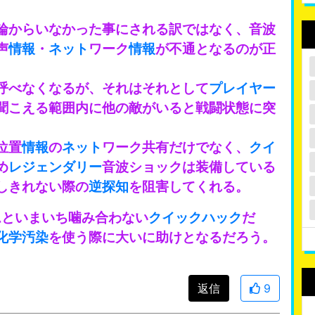
輪からいなかった事にされる訳ではなく、音波
声
情報
・
ネット
ワーク
情報
が不通となるのが正
呼べなくなるが、それはそれとして
プレイヤー
聞こえる範囲内に他の敵がいると戦闘状態に突
位置
情報
の
ネット
ワーク共有だけでなく、
クイ
め
レジェンダリー
音波ショックは装備している
しきれない際の
逆探知
を阻害してくれる。
ムといまいち噛み合わない
クイックハック
だ
化学汚染
を使う際に大いに助けとなるだろう。
返信
9