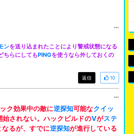
モン
を送り込まれたことにより警戒状態になる
どちらにしても
PING
を使うなら外しておくの
返信
10
ック効果中の敵に
逆探知
可能な
クイッ
開始されない。ハックビルドの
V
が
ステ
となるが、すでに
逆探知
が進行している