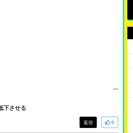
低下させる
返信
6