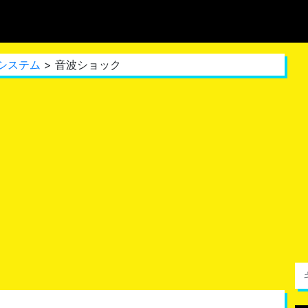
システム
> 音波ショック