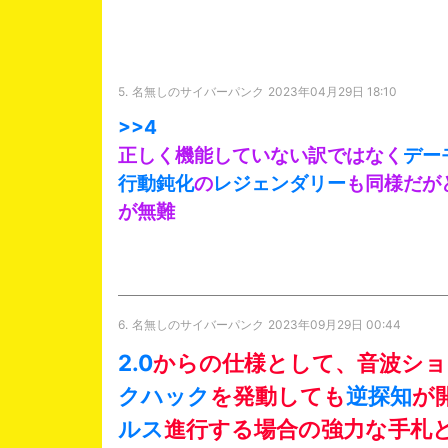
5.
名無しのサイバーパンク
2023年04月29日 18:10
>>4
正しく機能していない訳ではなく
デー
行動鈍化
の
レジェンダリー
も同様だが
が無難
6.
名無しのサイバーパンク
2023年09月29日 00:44
2.0
からの仕様として、音波ショ
クハック
を発動しても
逆探知
が
ルス
進行する場合の強力な手札