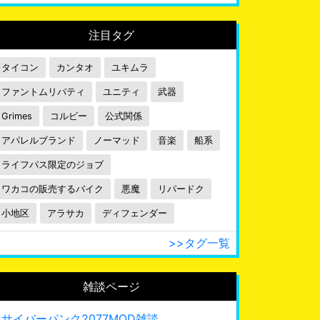
注目タグ
タイコン
カンタオ
ユキムラ
ファントムリバティ
ユニティ
武器
Grimes
コルビー
公式関係
アパレルブランド
ノーマッド
音楽
船系
ライフパス限定のジョブ
ワカコの販売するバイク
悪魔
リパードク
小地区
アラサカ
ディフェンダー
>>タグ一覧
雑談ページ
サイバーパンク2077MOD雑談