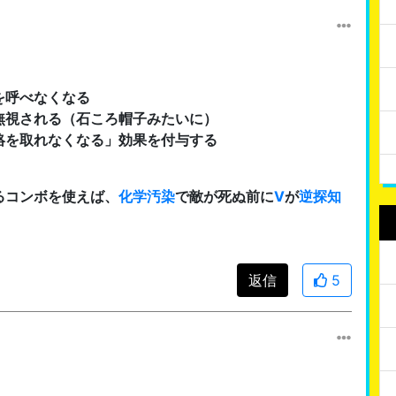
を呼べなくなる
無視される（石ころ帽子みたいに）
絡を取れなくなる」効果を付与する
るコンボを使えば、
化学汚染
で敵が死ぬ前に
V
が
逆探知
返信
5