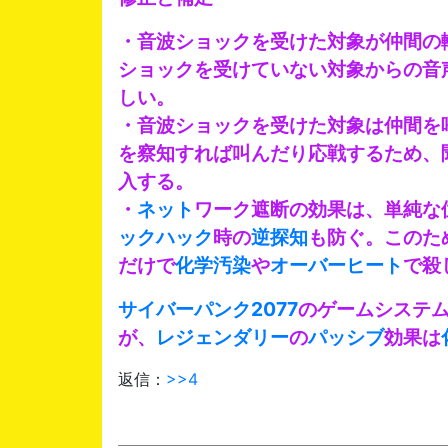
・音波ショックを受けた対象が仲間の
ショックを受けていない対象からの音
しい。
・音波ショックを受けた対象は仲間を
を察知すれば叫んだり応戦するため、
入する。
・
ネット
ワーク遮断の効果は、単純な
ックハック
時の
逆探知
も防ぐ。このた
だけで
化学汚染
や
オーバーヒート
で殺
サイバーパンク2077
のゲームシステ
が、
レジェンダリー
の
パッシブ
効果は
返信：
>>4