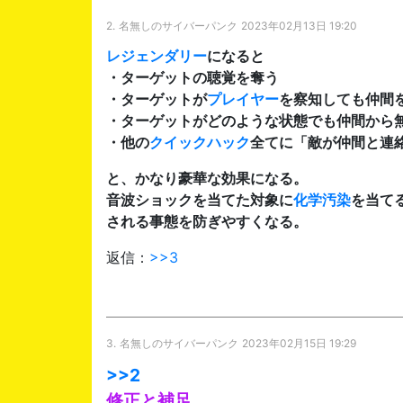
2.
名無しのサイバーパンク
2023年02月13日 19:20
レジェンダリー
になると
・ターゲットの聴覚を奪う
・ターゲットが
プレイヤー
を察知しても仲間
・ターゲットがどのような状態でも仲間から
・他の
クイックハック
全てに「敵が仲間と連
と、かなり豪華な効果になる。
音波ショックを当てた対象に
化学汚染
を当て
される事態を防ぎやすくなる。
返信：
>>3
3.
名無しのサイバーパンク
2023年02月15日 19:29
>>2
修正と補足