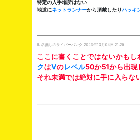
特定の入手場所はない
地道に
ネットランナー
から頂戴したり
ハッキ
9.
名無しのサイバーパンク
2023年10月04日 21:25
ここに書くことではないかもし
ク
は
V
の
レベル
50か51から出
それ未満では絶対に手に入らな