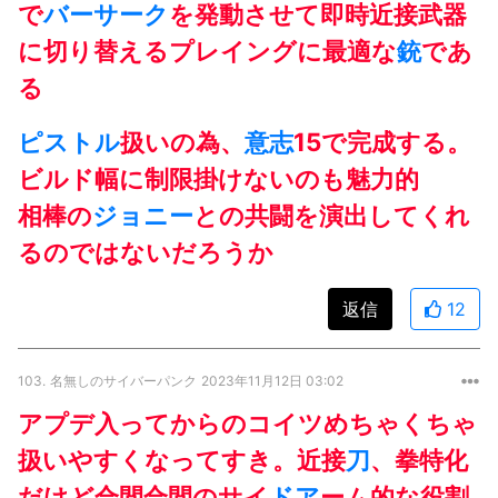
で
バーサーク
を発動させて即時近接武器
に切り替えるプレイングに最適な
銃
であ
る
ピストル
扱いの為、
意志
15で完成する。
ビルド幅に制限掛けないのも魅力的
相棒の
ジョニー
との共闘を演出してくれ
るのではないだろうか
返信
12
103.
名無しのサイバーパンク
2023年11月12日 03:02
アプデ入ってからのコイツめちゃくちゃ
扱いやすくなってすき。近接
刀
、拳特化
だけど合間合間のサイ
ドア
ーム的な役割