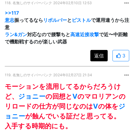
118.
名無しのサイバーパンク
2024年02月10日 12:53
>>117
意志
振ってるなら
リボルバー
と
ピストル
で運用違うから注
意
ラン&ガン
対応なので腰撃ちと
高速近接攻撃
で近〜中距離
で機動戦するのが楽しい武器
返信
3
119.
名無しのサイバーパンク
2024年02月27日 21:34
モーションを流用してるからだろうけ
ど、
ジョニー
の回想と
V
のマロリアンの
リロードの仕方が同じなのは
V
の体を
ジ
ョニー
が蝕んでいる証だと思ってる。
入手する時期的にも。