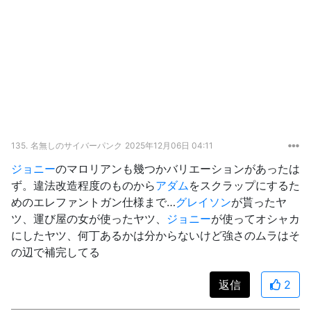
135.
名無しのサイバーパンク
2025年12月06日 04:11
ジョニー
のマロリアンも幾つかバリエーションがあったは
ず。違法改造程度のものから
アダム
をスクラップにするた
めのエレファントガン仕様まで…
グレイソン
が貰ったヤ
ツ、運び屋の女が使ったヤツ、
ジョニー
が使ってオシャカ
にしたヤツ、何丁あるかは分からないけど強さのムラはそ
の辺で補完してる
返信
2