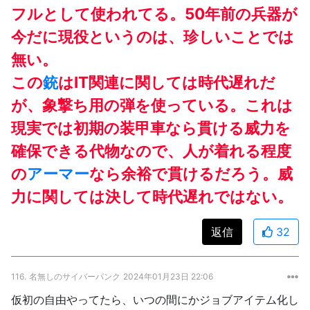
フルとして使われてる。50年前の兵器が
今だに現役というのは、珍しいことでは
無い。
この
銃
はIT関連に関しては時代遅れだ
が、象撃ち用の弾を使っている。これは
現実では初期の装甲車なら貫ける威力を
確保できる代物なので、人が着れる程度
の
アーマー
なら余裕で貫けるだろう。威
力に関しては決して時代遅れではない。
返信
32
116.
名無しのサイバーパンク
2024年01月23日 22:06
仮初の自由やってたら、いつの間にかジョブアイテム化し