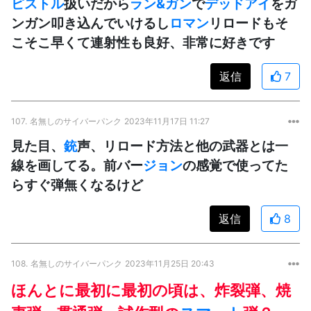
ピストル
扱いだから
ラン&ガン
で
デッドアイ
をガ
ンガン叩き込んでいけるし
ロマン
リロードもそ
こそこ早くて連射性も良好、非常に好きです
返信
7
107.
名無しのサイバーパンク
2023年11月17日 11:27
見た目、
銃
声、リロード方法と他の武器とは一
線を画してる。前バー
ジョン
の感覚で使ってた
らすぐ弾無くなるけど
返信
8
108.
名無しのサイバーパンク
2023年11月25日 20:43
ほんとに最初に最初の頃は、炸裂弾、焼