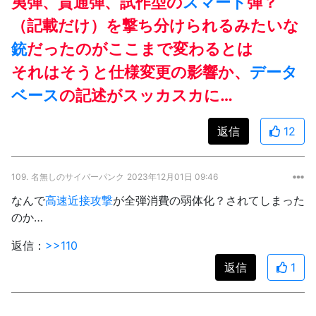
夷弾、貫通弾、試作型の
スマート
弾？
（記載だけ）を撃ち分けられるみたいな
銃
だったのがここまで変わるとは
それはそうと仕様変更の影響か、
データ
ベース
の記述がスッカスカに…
返信
12
109.
名無しのサイバーパンク
2023年12月01日 09:46
なんで
高速近接攻撃
が全弾消費の弱体化？されてしまった
のか…
返信：
>>110
返信
1