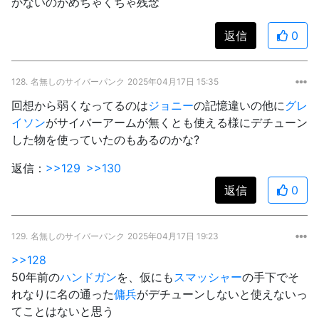
かないのがめちゃくちゃ残念
返信
0
128.
名無しのサイバーパンク
2025年04月17日 15:35
回想から弱くなってるのは
ジョニー
の記憶違いの他に
グレ
イソン
がサイバーアームが無くとも使える様にデチューン
した物を使っていたのもあるのかな?
返信：
>>129
>>130
返信
0
129.
名無しのサイバーパンク
2025年04月17日 19:23
>>128
50年前の
ハンドガン
を、仮にも
スマッシャー
の手下でそ
れなりに名の通った
傭兵
がデチューンしないと使えないっ
てことはないと思う