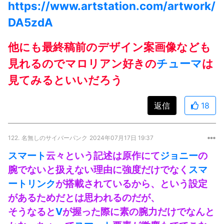
https://www.artstation.com/artwork/
DA5zdA
他にも最終稿前のデザイン案画像なども
見れるのでマロリアン好きの
チューマ
は
見てみるといいだろう
返信
18
122.
名無しのサイバーパンク
2024年07月17日 19:37
スマート
云々という記述は原作にて
ジョニー
の
腕でないと扱えない理由に強度だけでなく
スマ
ートリンク
が搭載されているから、という設定
があるためだとは思われるのだが、
そうなると
V
が握った際に素の腕力だけでなんと