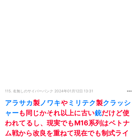
115.
名無しのサイバーパンク
2024年01月12日 13:31
アラサカ
製
ノワキ
や
ミリテク
製
クラッシ
ャー
も同じかそれ以上に古い
銃
だけど使
われてるし、現実でもM16系列はベトナ
ム戦から改良を重ねて現在でも制式ライ