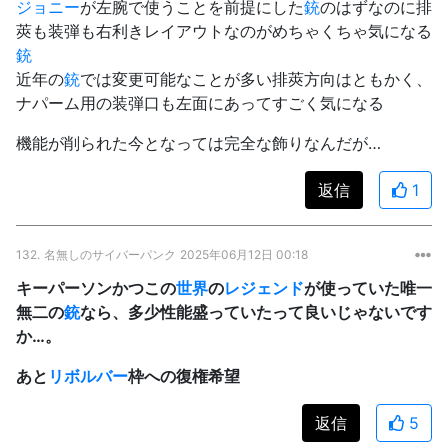
ジョニー
が左腕で使うことを前提にした
銃
のはずなのに排
莢も装弾も右利きレイアウトなのがめちゃくちゃ気になる
銃
近年の
銃
では変更可能なことが多い排莢方向はともかく、
ナパーム用の装弾口も左面にあってすごく気になる
機能が削られた今となっては完全な飾りなんだが…
返信
1
132.
名無しのサイバーパンク
2025年06月12日 00:18
キーパーソンかつこの
世界
の
レジェンド
が使っていた唯一
無二の
銃
なら、多少性能盛っていたって良いじゃないです
か…。
あと
リボルバー
枠への復権希望
返信
5