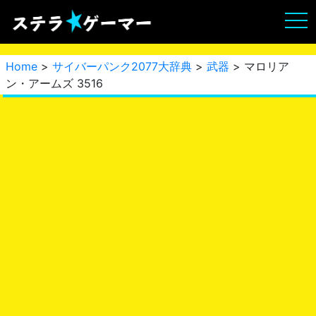
Home
>
サイバーパンク2077大辞典
>
武器
> マロリア
ン・アームズ 3516