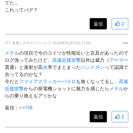
てた…
これってバグ？
返信
2
117.
名無しのサイバーパンク
2024年02月10日 11:39
メテル
の項目で今のコイツが性能近いと言及があったので
ログ漁ってみたけど、
高速近接攻撃
以外は威力（
アーマー
貫通）と連射が高
水
準でまとまった
ハンドガン
って認識で
合ってるのかな？
今だと
ファイアクラッカー
パイロ
も無くなってるし、
高速
近接攻撃
からの発電機ショットに魅力を感じたら
メテル
か
らの乗り換えもアリかな
返信：
>>118
返信
2