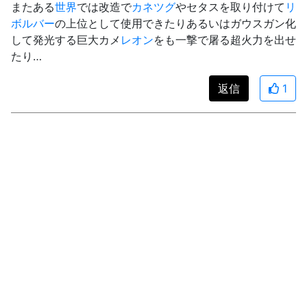
またある
世界
では改造で
カネツグ
やセタスを取り付けて
リ
ボルバー
の上位として使用できたりあるいはガウスガン化
して発光する巨大カメ
レオン
をも一撃で屠る超火力を出せ
たり…
返信
1