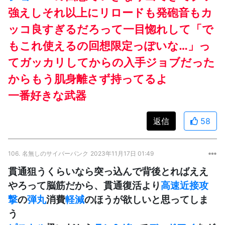
強えしそれ以上にリロードも発砲音もカ
ッコ良すぎるだろって一目惚れして「で
もこれ使えるの回想限定っぽいな…」っ
てガッカリしてからの入手ジョブだった
からもう肌身離さず持ってるよ
一番好きな武器
返信
58
106.
名無しのサイバーパンク
2023年11月17日 01:49
貫通狙うくらいなら突っ込んで背後とればええ
やろって脳筋だから、貫通復活より
高速近接攻
撃
の
弾丸
消費
軽減
のほうが欲しいと思ってしま
う