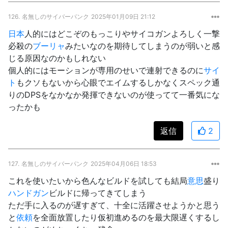
126.
名無しのサイバーパンク
2025年01月09日 21:12
日本
人的にはどこぞのもっこりやサイコガンよろしく一撃
必殺の
ブーリャ
みたいなのを期待してしまうのが弱いと感
じる原因なのかもしれない
個人的にはモーションが専用のせいで連射できるのに
サイ
ト
もクソもないから心眼でエイムするしかなくスペック通
りのDPSをなかなか発揮できないのが使ってて一番気にな
ったかも
返信
2
127.
名無しのサイバーパンク
2025年04月06日 18:53
これを使いたいから色んなビルドを試しても結局
意思
盛り
ハンドガン
ビルドに帰ってきてしまう
ただ手に入るのが遅すぎて、十全に活躍させようかと思う
と
依頼
を全面放置したり仮初進めるのを最大限遅くするし