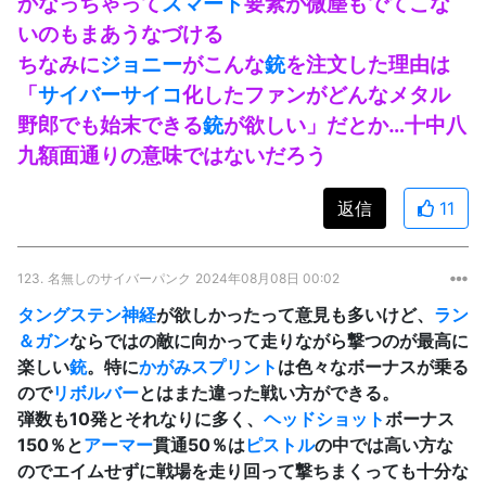
かなっちゃって
スマート
要素が微塵もでてこな
いのもまあうなづける
ちなみに
ジョニー
がこんな
銃
を注文した理由は
「
サイバーサイコ
化したファンがどんなメタル
野郎でも始末できる
銃
が欲しい」だとか…十中八
九額面通りの意味ではないだろう
返信
11
123.
名無しのサイバーパンク
2024年08月08日 00:02
タングステン神経
が欲しかったって意見も多いけど、
ラン
＆ガン
ならではの敵に向かって走りながら撃つのが最高に
楽しい
銃
。特に
かがみスプリント
は色々なボーナスが乗る
ので
リボルバー
とはまた違った戦い方ができる。
弾数も10発とそれなりに多く、
ヘッドショット
ボーナス
150％と
アーマー
貫通50％は
ピストル
の中では高い方な
のでエイムせずに戦場を走り回って撃ちまくっても十分な