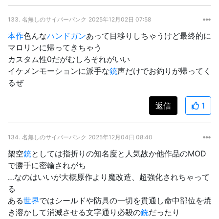
133.
名無しのサイバーパンク
2025年12月02日 07:58
本作
色んな
ハンドガン
あって目移りしちゃうけど最終的に
マロリンに帰ってきちゃう
カスタム性0だがむしろそれがいい
イケメンモーションに派手な
銃
声だけでお釣りが帰ってく
るぜ
返信
1
134.
名無しのサイバーパンク
2025年12月04日 08:40
架空
銃
としては指折りの知名度と人気故か他作品のMOD
で勝手に密輸されがち
…なのはいいが大概原作より魔改造、超強化されちゃって
る
ある
世界
ではシールドや防具の一切を貫通し命中部位を焼
き溶かして消滅させる文字通り必殺の
銃
だったり