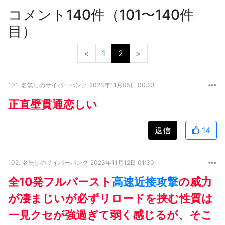
コメント140件（101〜140件
目）
<
1
2
>
101.
名無しのサイバーパンク
2023年11月05日 00:23
正直壁貫通恋しい
返信
14
102.
名無しのサイバーパンク
2023年11月12日 01:30
全10発フルバースト
高速近接攻撃
の威力
が凄まじいが必ずリロードを挟む性質は
一見クセが強過ぎて弱く感じるが、そこ