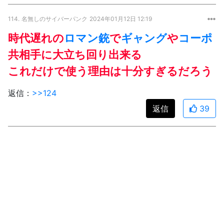
114.
名無しのサイバーパンク
2024年01月12日 12:19
時代遅れの
ロマン
銃
で
ギャング
や
コーポ
共相手に大立ち回り出来る
これだけで使う理由は十分すぎるだろう
返信：
>>124
返信
39