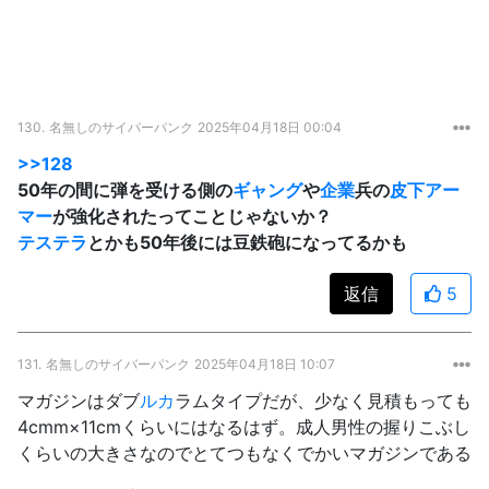
130.
名無しのサイバーパンク
2025年04月18日 00:04
>>128
50年の間に弾を受ける側の
ギャング
や
企業
兵の
皮下アー
マー
が強化されたってことじゃないか？
テステラ
とかも50年後には豆鉄砲になってるかも
返信
5
131.
名無しのサイバーパンク
2025年04月18日 10:07
マガジンはダブ
ルカ
ラムタイプだが、少なく見積もっても
4cmm×11cmくらいにはなるはず。成人男性の握りこぶし
くらいの大きさなのでとてつもなくでかいマガジンである