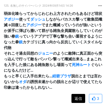
125.
名無しのサイバーパンク
2024年09月14日 14:26
弱体化喰らってからじわじわ上方されたのもあるけど現状
アポジー
使って
ダッシュ
しながらバカスカ撃って敵集団殲
滅→回復した
アポジー
でまた殲滅っていうのが強いという
か派手に弾ばら撒いて群がる雑魚全員蹴散らしていくのが
強い拳
銃
っていうアプデで丁寧な撃ち合い重視するように
なった拳
銃
カテゴリに真っ向から反抗していくスタイルな
代物
それこそ過去回想の
ジョニー
のように敵陣に真正面から突
っ込んで行って敵をバンバン撃って殲滅出来る…まぁこれ
を入手した後にある雑魚散らし場面って
死神ルート
ぐらい
になるんだけど…
もっと早くに入手出来たら…
紺碧プラザ
脱出とまでは言わ
ないから
オダ
の誘拐未遂からの脱出とか辺りで使えてたら
印象は違ったかもしれない…
返信
3