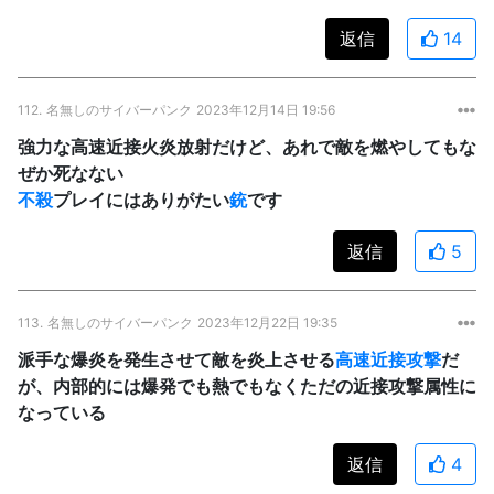
返信
14
112.
名無しのサイバーパンク
2023年12月14日 19:56
強力な高速近接火炎放射だけど、あれで敵を燃やしてもな
ぜか死なない
不殺
プレイにはありがたい
銃
です
返信
5
113.
名無しのサイバーパンク
2023年12月22日 19:35
派手な爆炎を発生させて敵を炎上させる
高速近接攻撃
だ
が、内部的には爆発でも熱でもなくただの近接攻撃属性に
なっている
返信
4