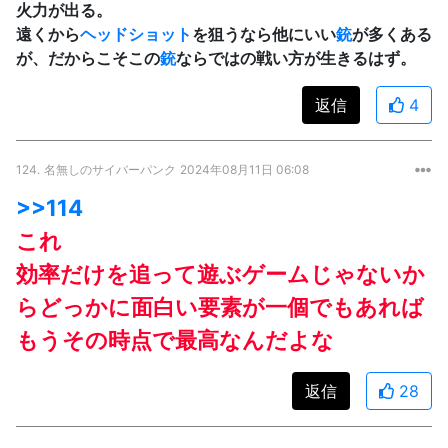
火力が出る。
遠くから
ヘッドショット
を狙うなら他にいい
銃
が多くある
が、だからこそこの
銃
ならではの戦い方が生きるはず。
返信
4
124.
名無しのサイバーパンク
2024年08月11日 06:08
>>114
これ
効率だけを追って遊ぶゲームじゃないか
らどっかに面白い要素が一個でもあれば
もうその時点で最高なんだよな
返信
28